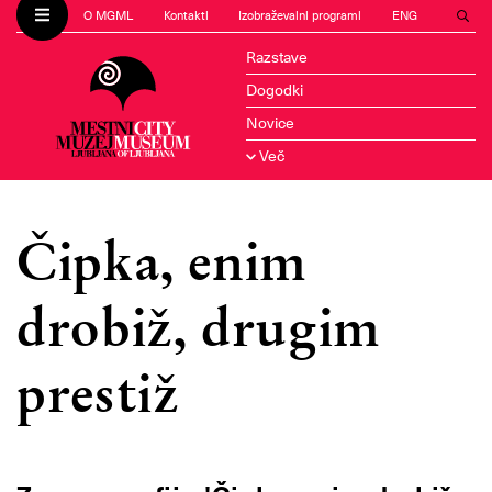
O MGML
Kontakti
Izobraževalni programi
ENG
Razstave
Dogodki
Novice
Več
Čipka, enim
drobiž, drugim
prestiž