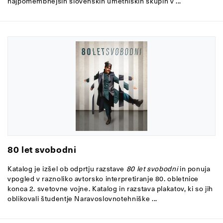
najpomembnejših slovenskih umetniških skupin v ...
80 let svobodni
Katalog je izšel ob odprtju razstave
80 let svobodni
in
ponuja
vpogled v raznoliko avtorsko interpretiranje 80. obletnice
konca 2. svetovne vojne. Katalog in razstava plakatov, ki so jih
oblikovali študentje Naravoslovnotehniške ...