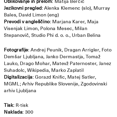
Oblikovanje in prelom
: Matija Berčič
Jezikovni pregled
: Alenka Klemenc (slo), Murray
Bales, David Limon (eng)
Prevodi v angleščino
: Marjana Karer, Maja
Visenjak Limon, Polona Mesec, Milan
Stepanovič, Studio Phi d. o. o., Urban Belina
Fotografije
: Andrej Peunik, Dragan Arrigler, Foto
Demšar Ljubljana, Janko Dermastja, Tomaž
Lauko, Drago Mohar, Matevž Paternoster, Janez
Suhadolc, Wikipedia, Marko Zaplatil
Digitalizacija
: Gorazd Knific, Matej Satler,
MGML; Arhiv Republike Slovenije, Zgodovinski
arhiv Ljubljana
Tisk
: R-tisk
Naklada
: 300