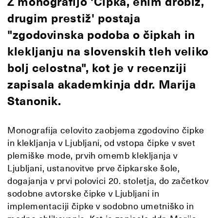
Z monografijo 'Čipka, enim drobiž,
drugim prestiž' postaja
"zgodovinska podoba o čipkah in
klekljanju na slovenskih tleh veliko
bolj celostna", kot je v recenziji
zapisala akademkinja ddr. Marija
Stanonik.
Monografija celovito zaobjema zgodovino čipke
in klekljanja v Ljubljani, od vstopa čipke v svet
plemiške mode, prvih omemb klekljanja v
Ljubljani, ustanovitve prve čipkarske šole,
dogajanja v prvi polovici 20. stoletja, do začetkov
sodobne avtorske čipke v Ljubljani in
implementaciji čipke v sodobno umetniško in