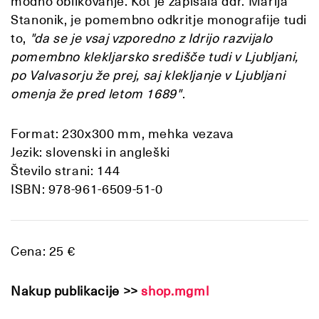
modno oblikovanje. Kot je zapisala ddr. Marija
Stanonik, je pomembno odkritje monografije tudi
to,
"da se je vsaj vzporedno z Idrijo razvijalo
pomembno klekljarsko središče tudi v Ljubljani,
po Valvasorju že prej, saj klekljanje v Ljubljani
omenja že pred letom 1689"
.
Format: 230x300 mm, mehka vezava
Jezik: slovenski in angleški
Število strani: 144
ISBN: 978-961-6509-51-0
Cena: 25 €
Nakup publikacije
>>
shop.mgml