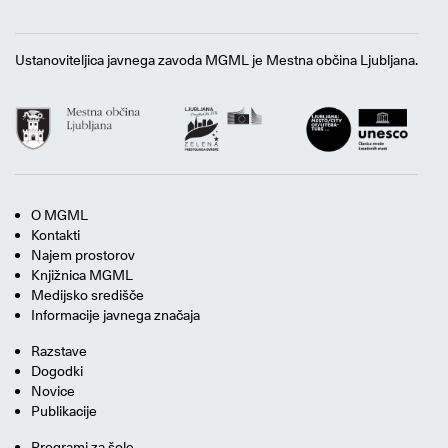
Ustanoviteljica javnega zavoda MGML je Mestna občina Ljubljana.
O MGML
Kontakti
Najem prostorov
Knjižnica MGML
Medijsko središče
Informacije javnega značaja
Razstave
Dogodki
Novice
Publikacije
Programi za šole