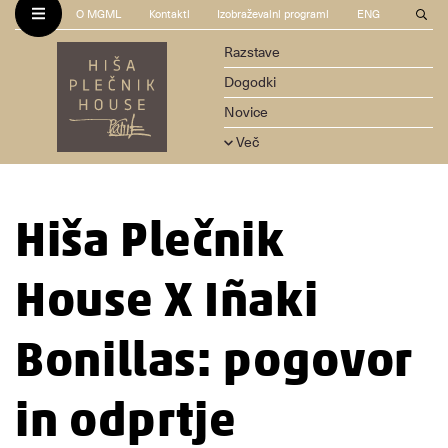
O MGML
Kontakti
Izobraževalni programi
ENG
Razstave
Dogodki
Novice
Več
Hiša Plečnik
House X Iñaki
Bonillas: pogovor
in odprtje