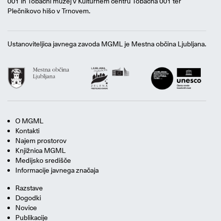
001 in Tobačni muzej v Kulturnem centru Tobačna 001 ter
Plečnikovo hišo v Trnovem.
Ustanoviteljica javnega zavoda MGML je Mestna občina Ljubljana.
O MGML
Kontakti
Najem prostorov
Knjižnica MGML
Medijsko središče
Informacije javnega značaja
Razstave
Dogodki
Novice
Publikacije