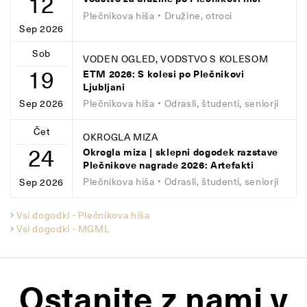
12
Plečnikova hiša
• Družine, otroci
Sep 2026
Sob
VODEN OGLED, VODSTVO S KOLESOM
19
ETM 2026: S kolesi po Plečnikovi
Ljubljani
Plečnikova hiša
• Odrasli, študenti, seniorji
Sep 2026
Čet
OKROGLA MIZA
24
Okrogla miza | sklepni dogodek razstave
Plečnikove nagrade 2026: Artefakti
Plečnikova hiša
• Odrasli, študenti, seniorji
Sep 2026
Vsi dogodki - Plečnikova hiša
Vsi dogodki - MGML
Ostanite z nami v