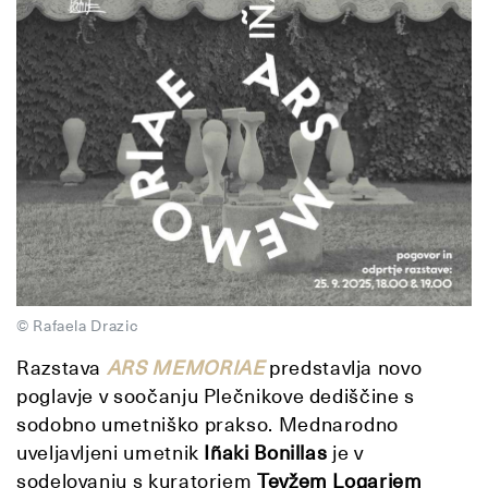
© Rafaela Drazic
Razstava
ARS MEMORIAE
predstavlja novo
poglavje v soočanju Plečnikove dediščine s
sodobno umetniško prakso. Mednarodno
uveljavljeni umetnik
Iñaki Bonillas
je v
sodelovanju s kuratorjem
Tevžem Logarjem