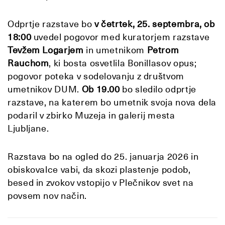
Odprtje razstave bo
v četrtek, 25. septembra, ob
18:00
uvedel pogovor med kuratorjem razstave
Tevžem Logarjem
in umetnikom
Petrom
Rauchom
, ki bosta osvetlila Bonillasov opus;
pogovor poteka v sodelovanju z društvom
umetnikov DUM.
Ob 19.00
bo sledilo odprtje
razstave, na katerem bo umetnik svoja nova dela
podaril v zbirko Muzeja in galerij mesta
Ljubljane.
Razstava bo na ogled do 25. januarja 2026 in
obiskovalce vabi, da skozi plastenje podob,
besed in zvokov vstopijo v Plečnikov svet na
povsem nov način.