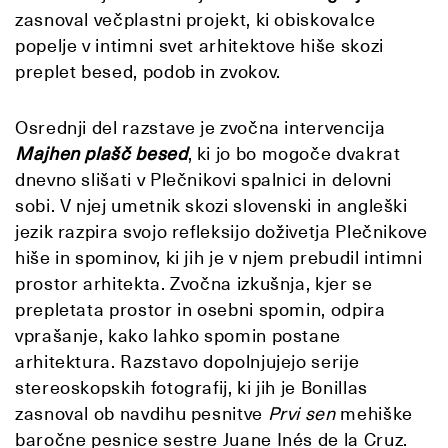
zasnoval večplastni projekt, ki obiskovalce
popelje v intimni svet arhitektove hiše skozi
preplet besed, podob in zvokov.
Osrednji del razstave je zvočna intervencija
Majhen plašč besed
, ki jo bo mogoče dvakrat
dnevno slišati v Plečnikovi spalnici in delovni
sobi. V njej umetnik skozi slovenski in angleški
jezik razpira svojo refleksijo doživetja Plečnikove
hiše in spominov, ki jih je v njem prebudil intimni
prostor arhitekta. Zvočna izkušnja, kjer se
prepletata prostor in osebni spomin, odpira
vprašanje, kako lahko spomin postane
arhitektura. Razstavo dopolnjujejo serije
stereoskopskih fotografij, ki jih je Bonillas
zasnoval ob navdihu pesnitve
Prvi sen
mehiške
baročne pesnice sestre Juane Inés de la Cruz.