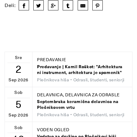
Deli:
Sre
PREDAVANJE
2
Predavanje | Kamil Roškot: "Arhitektura
ni instrument, arhitektura je spomenik"
Plečnikova hiša
• Odrasli, študenti, seniorji
Sep 2026
Sob
DELAVNICA, DELAVNICA ZA ODRASLE
5
Septembrska keramična delavnica na
Plečnikovem vrtu
Plečnikova hiša
• Odrasli, študenti, seniorji
Sep 2026
Sob
VODEN OGLED
Vodstvo za družine po Plečnikovi hiši