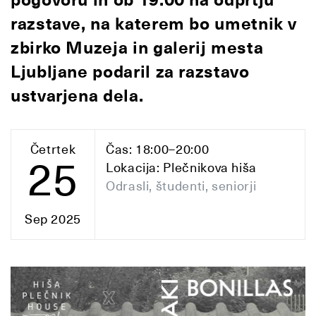
pogovoru in ob 19:00 na odprtju
razstave, na katerem bo umetnik v
zbirko Muzeja in galerij mesta
Ljubljane podaril za razstavo
ustvarjena dela.
Četrtek
Čas: 18:00–20:00
25
Lokacija: Plečnikova hiša
Odrasli, študenti, seniorji
Sep 2025