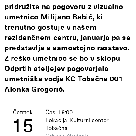
pridružite na pogovoru z vizualno
umetnico Milijano Babić, ki
trenutno gostuje v našem
rezidenčnem centru, januarja pa se
predstavlja s samostojno razstavo.
Z reško umetnico se bo v sklopu
Odprtih ateljejev pogovarjala
umetniška vodja KC Tobačna 001
Alenka Gregorič.
Četrtek
Čas: 19:00
15
Lokacija: Kulturni center
Tobačna
Odrasli, študenti