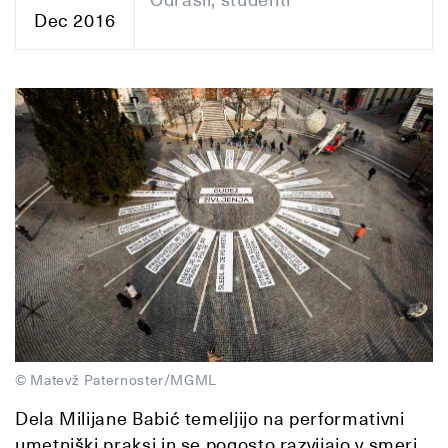
Dec 2016
© Matevž Paternoster/MGML
Dela Milijane Babić temeljijo na performativni
umetniški praksi in se pogosto razvijajo v smeri