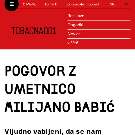
O MGML
Kontakti
Izobraževalni programi
ENG
Razstave
Dogodki
Novice
Več
Pogovor z
umetnico
Milijano Babić
Vljudno vabljeni, da se nam