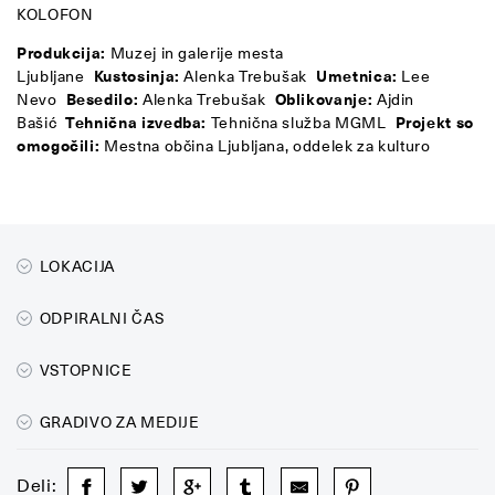
KOLOFON
Produkcija:
Muzej in galerije mesta
Ljubljane
Kustosinja:
Alenka Trebušak
Umetnica:
Lee
Nevo
Besedilo:
Alenka Trebušak
Oblikovanje:
Ajdin
Bašić
Tehnična izvedba:
Tehnična služba MGML
Projekt so
omogočili:
Mestna občina Ljubljana, oddelek za kulturo
LOKACIJA
ODPIRALNI ČAS
VSTOPNICE
GRADIVO ZA MEDIJE
Deli: