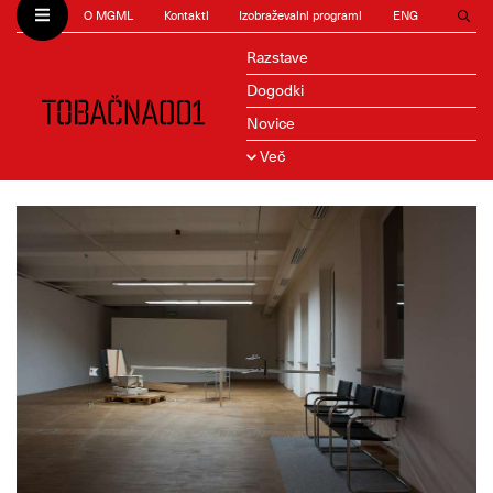
O MGML
Kontakti
Izobraževalni programi
ENG
Razstave
Dogodki
Novice
Več