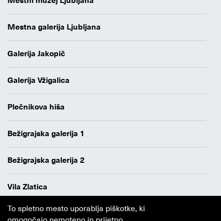
Mestni muzej Ljubljana
Mestna galerija Ljubljana
Galerija Jakopič
Galerija Vžigalica
Plečnikova hiša
Bežigrajska galerija 1
Bežigrajska galerija 2
Vila Zlatica
To spletno mesto uporablja piškotke, ki
Varstvo osebnih podatkov
omogočajo nemoteno in prijetno