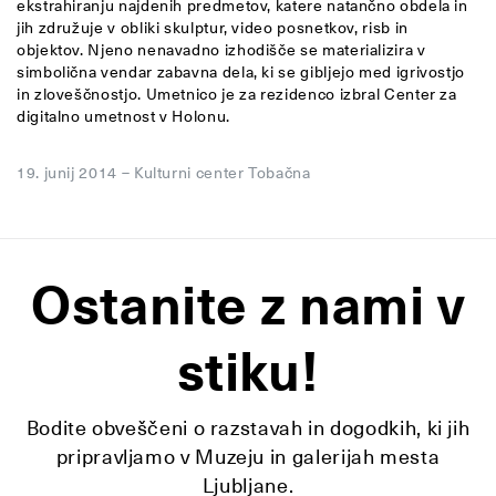
ekstrahiranju najdenih predmetov, katere natančno obdela in
jih združuje v obliki skulptur, video posnetkov, risb in
objektov. Njeno nenavadno izhodišče se materializira v
simbolična vendar zabavna dela, ki se gibljejo med igrivostjo
in zloveščnostjo. Umetnico je za rezidenco izbral Center za
digitalno umetnost v Holonu.
19. junij 2014
–
Kulturni center Tobačna
Ostanite z nami v
stiku!
Bodite obveščeni o razstavah in dogodkih, ki jih
pripravljamo v Muzeju in galerijah mesta
Ljubljane.