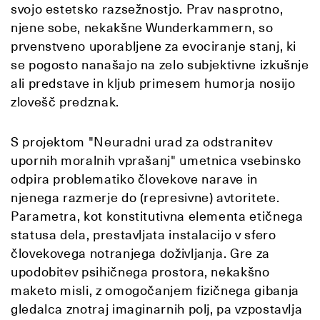
svojo estetsko razsežnostjo. Prav nasprotno,
njene sobe, nekakšne Wunderkammern, so
prvenstveno uporabljene za evociranje stanj, ki
se pogosto nanašajo na zelo subjektivne izkušnje
ali predstave in kljub primesem humorja nosijo
zlovešč predznak.
S projektom "Neuradni urad za odstranitev
upornih moralnih vprašanj" umetnica vsebinsko
odpira problematiko človekove narave in
njenega razmerje do (represivne) avtoritete.
Parametra, kot konstitutivna elementa etičnega
statusa dela, prestavljata instalacijo v sfero
človekovega notranjega doživljanja. Gre za
upodobitev psihičnega prostora, nekakšno
maketo misli, z omogočanjem fizičnega gibanja
gledalca znotraj imaginarnih polj, pa vzpostavlja