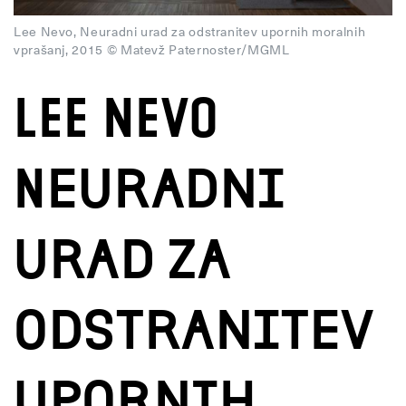
Lee Nevo, Neuradni urad za odstranitev upornih moralnih
vprašanj, 2015 © Matevž Paternoster/MGML
LEE NEVO
Neuradni
urad za
odstranitev
upornih