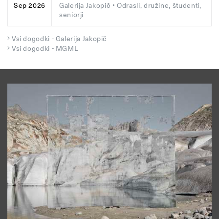
Galerija Jakopič
• Odrasli, družine, študenti,
Sep 2026
seniorji
Vsi dogodki - Galerija Jakopič
Vsi dogodki - MGML