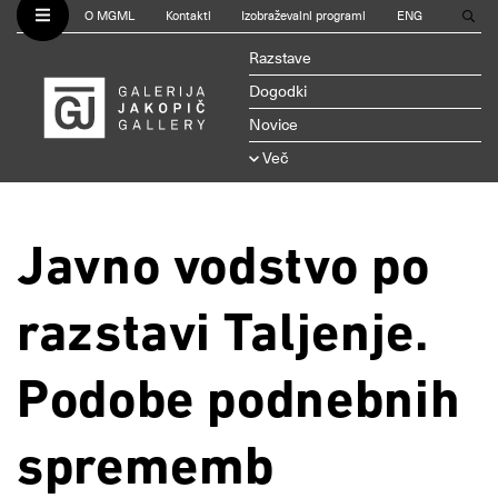
O MGML
Kontakti
Izobraževalni programi
ENG
Razstave
Dogodki
Novice
Več
Javno vodstvo po
razstavi Taljenje.
Podobe podnebnih
sprememb