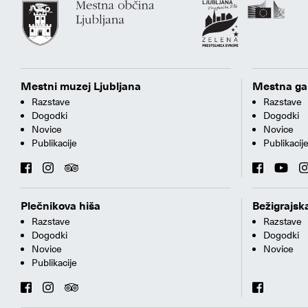
Mestni muzej Ljubljana
Mestna gal
Razstave
Razstave
Dogodki
Dogodki
Novice
Novice
Publikacije
Publikacij
Plečnikova hiša
Bežigrajska
Razstave
Razstave
Dogodki
Dogodki
Novice
Novice
Publikacije