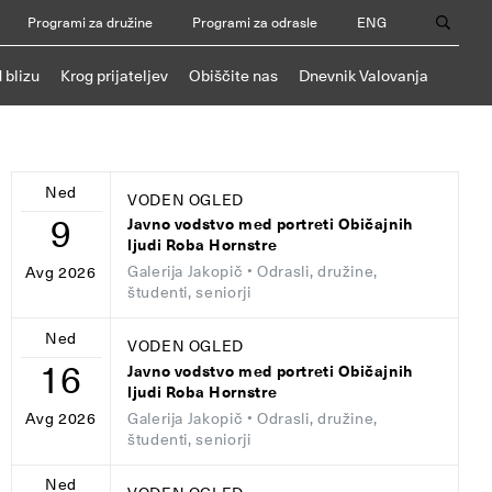
Programi za družine
Programi za odrasle
ENG
 blizu
Krog prijateljev
Obiščite nas
Dnevnik Valovanja
Ned
VODEN OGLED
9
Javno vodstvo med portreti Običajnih
ljudi Roba Hornstre
Galerija Jakopič
• Odrasli, družine,
Avg 2026
študenti, seniorji
Ned
VODEN OGLED
16
Javno vodstvo med portreti Običajnih
ljudi Roba Hornstre
Galerija Jakopič
• Odrasli, družine,
Avg 2026
študenti, seniorji
Ned