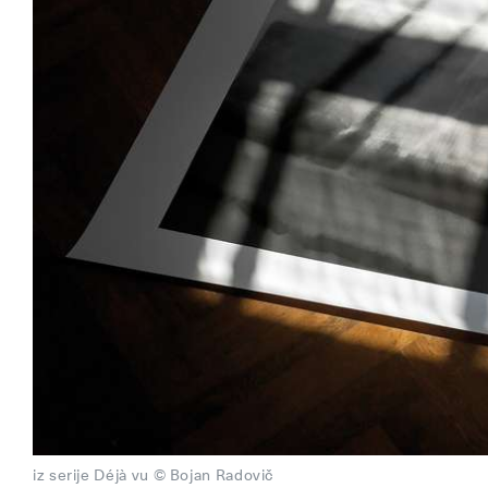
iz serije Déjà vu © Bojan Radovič