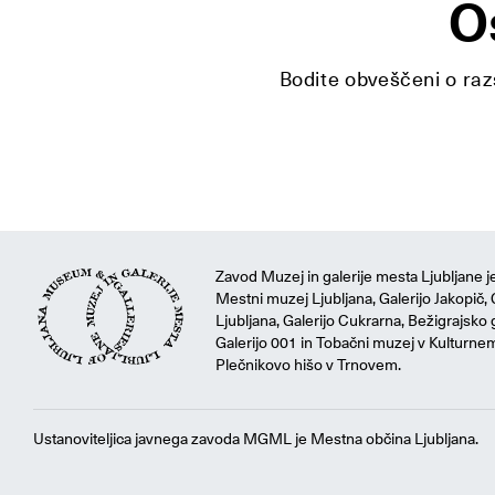
O
Bodite obveščeni o razs
Zavod Muzej in galerije mesta Ljubljane je
Mestni muzej Ljubljana, Galerijo Jakopič, 
Ljubljana, Galerijo Cukrarna, Bežigrajsko g
Galerijo 001 in Tobačni muzej v Kulturne
Plečnikovo hišo v Trnovem.
Ustanoviteljica javnega zavoda MGML je Mestna občina Ljubljana.