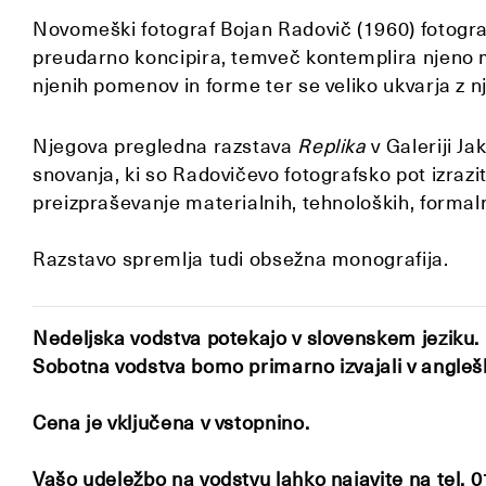
Novomeški fotograf Bojan Radovič (1960) fotografij
preudarno koncipira, temveč kontemplira njeno ma
njenih pomenov in forme ter se veliko ukvarja z nj
Njegova pregledna razstava
Replika
v Galeriji J
snovanja, ki so Radovičevo fotografsko pot izra
preizpraševanje materialnih, tehnoloških, formalni
Razstavo spremlja tudi obsežna monografija.
Nedeljska vodstva potekajo v slovenskem jeziku.
Sobotna vodstva bomo primarno izvajali v angleške
Cena je vključena v vstopnino.
Vašo udeležbo na vodstvu lahko najavite na tel. 