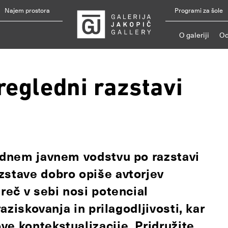
Najem prostora
Programi za šole
O galeriji
Od
regledni razstavi
rednem javnem vodstvu po razstavi
azstave
dobro opiše avtorjev
mr
eč v sebi nosi potencial
raziskovanja in prilagodljivosti, kar
ve kontekstualizacije.
Pridružite