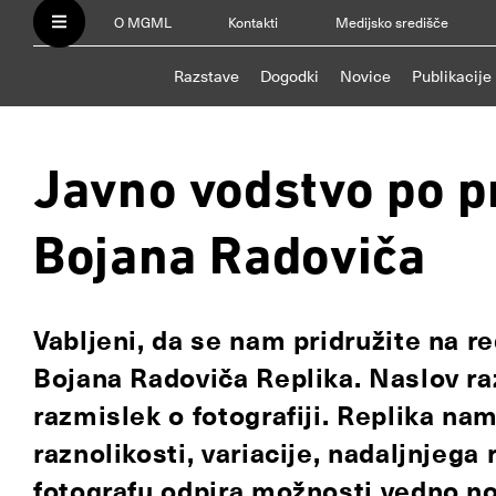
O MGML
Kontakti
Medijsko središče
Razstave
Dogodki
Novice
Publikacije
Javno vodstvo po p
Bojana Radoviča
Vabljeni, da se nam pridružite na 
Bojana Radoviča Replika. Naslov r
razmislek o fotografiji. Replika na
raznolikosti, variacije, nadaljnjega 
fotografu odpira možnosti vedno no