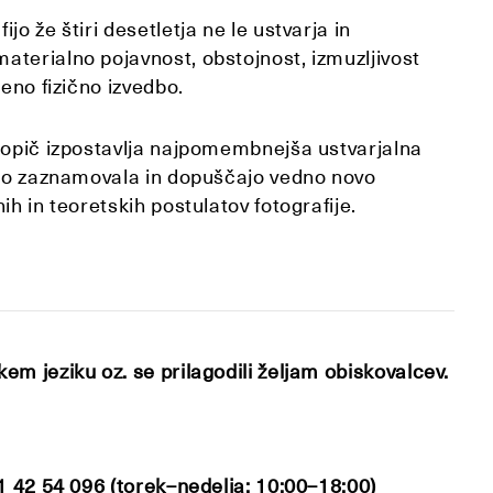
o že štiri desetletja ne le ustvarja in
terialno pojavnost, obstojnost, izmuzljivost
eno fizično izvedbo.
akopič izpostavlja najpomembnejša ustvarjalna
zito zaznamovala in dopuščajo vedno novo
h in teoretskih postulatov fotografije.
m jeziku oz. se prilagodili željam obiskovalcev.
01 42 54 096 (torek–nedelja: 10:00–18:00)