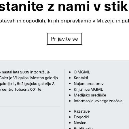
stanite z nami v stik
tavah in dogodkih, ki jih pripravljamo v Muzeju in ga
Prijavite se
 nastal leta 2009 in združuje
O MGML
Galerijo Vžigalica, Mestno galerijo
Kontakti
alerijo 1, Bežigrajsko galerijo 2,
Najem prostorov
m centru Tobačna 001 ter
Knjižnica MGML
Medijsko središče
Informacije javnega značaja
Razstave
Dogodki
Novice
Publikacije