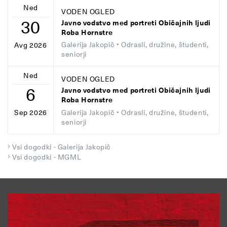
Ned
VODEN OGLED
30
Javno vodstvo med portreti Običajnih ljudi
Roba Hornstre
Galerija Jakopič
• Odrasli, družine, študenti,
Avg 2026
seniorji
Ned
VODEN OGLED
6
Javno vodstvo med portreti Običajnih ljudi
Roba Hornstre
Galerija Jakopič
• Odrasli, družine, študenti,
Sep 2026
seniorji
Vsi dogodki - Galerija Jakopič
Vsi dogodki - MGML