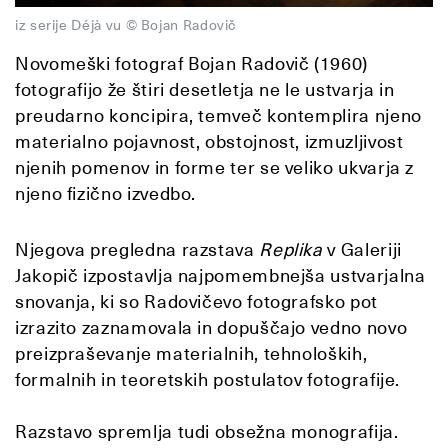
iz serije Déjà vu © Bojan Radovič
Novomeški fotograf Bojan Radovič (1960)
fotografijo že štiri desetletja ne le ustvarja in
preudarno koncipira, temveč kontemplira njeno
materialno pojavnost, obstojnost, izmuzljivost
njenih pomenov in forme ter se veliko ukvarja z
njeno fizično izvedbo.
Njegova pregledna razstava
Replika
v Galeriji
Jakopič izpostavlja najpomembnejša ustvarjalna
snovanja, ki so Radovičevo fotografsko pot
izrazito zaznamovala in dopuščajo vedno novo
preizpraševanje materialnih, tehnoloških,
formalnih in teoretskih postulatov fotografije.
Razstavo spremlja tudi obsežna monografija.