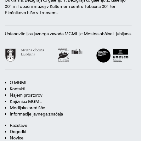
Cukrarna, Bežigrajsko galerijo 1, Bežigrajsko galerijo 2, Galerijo
001 in Tobačni muzej v Kulturnem centru Tobačna 001 ter
Plečnikovo hišo v Trnovem.
Ustanoviteljica javnega zavoda MGML je Mestna občina Ljubljana.
O MGML
Kontakti
Najem prostorov
Knjižnica MGML
Medijsko središče
Informacije javnega značaja
Razstave
Dogodki
Novice