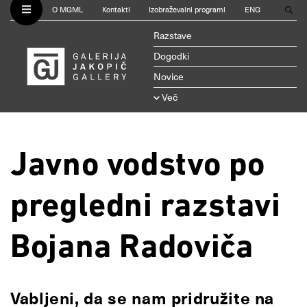
O MGML
Kontakti
Izobraževalni programi
ENG
Razstave
Dogodki
Novice
Več
Javno vodstvo po
pregledni razstavi
Bojana Radoviča
Vabljeni, da se nam pridružite na