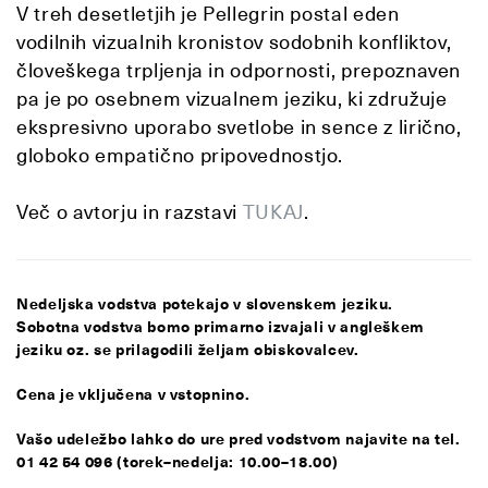
V treh desetletjih je Pellegrin postal eden
vodilnih vizualnih kronistov sodobnih konfliktov,
človeškega trpljenja in odpornosti, prepoznaven
pa je po osebnem vizualnem jeziku, ki združuje
ekspresivno uporabo svetlobe in sence z lirično,
globoko empatično pripovednostjo.
Več o avtorju in razstavi
TUKAJ
.
Nedeljska vodstva potekajo v slovenskem jeziku.
Sobotna vodstva bomo primarno izvajali v angleškem
jeziku oz. se prilagodili željam obiskovalcev.
Cena je vključena v vstopnino.
Vašo udeležbo lahko do ure pred vodstvom najavite na tel.
01 42 54 096 (torek–nedelja: 10.00–18.00)