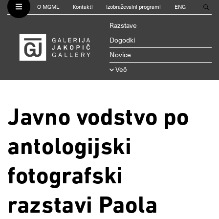
O MGML
Kontakti
Izobraževalni programi
ENG
Razstave
Dogodki
Novice
Več
Javno vodstvo po
antologijski
fotografski
razstavi Paola