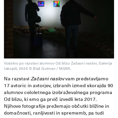
Vodstvo po razstavi alumnov Od blizu Začasni naslov, Galerija
Jakopič, 2025 © Blaž Gutman / MGML
Na razstavi
Začasni naslov
vam predstavljamo
17 avtoric in avtorjev, izbranih izmed skorajda 90
alumnov celoletnega izobraževalnega programa
Od blizu, ki smo ga prvič izvedli leta 2017.
Njihove fotografije prežemajo občutki bližine in
domačnosti, ranljivosti in sprememb, pa tudi