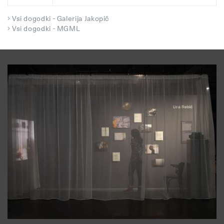
Vsi dogodki - Galerija Jakopič
Vsi dogodki - MGML