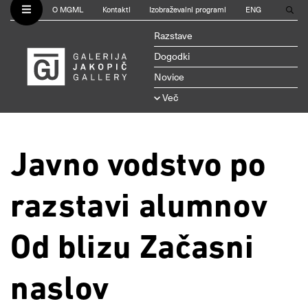
O MGML
Kontakti
Izobraževalni programi
ENG
Razstave
Dogodki
Novice
Več
Javno vodstvo po
razstavi alumnov
Od blizu Začasni
naslov