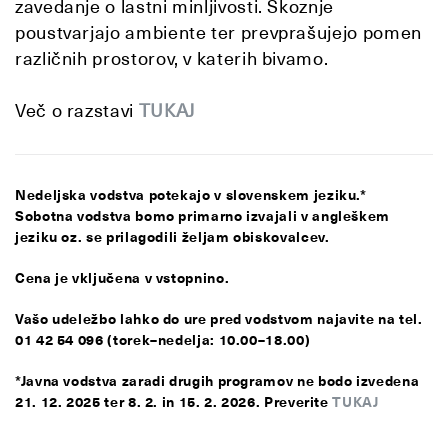
zavedanje o lastni minljivosti. Skoznje
poustvarjajo ambiente ter prevprašujejo pomen
različnih prostorov, v katerih bivamo.
Več o razstavi
TUKAJ
Nedeljska vodstva potekajo v slovenskem jeziku.*
Sobotna vodstva bomo primarno izvajali v angleškem
jeziku oz. se prilagodili željam obiskovalcev.
Cena je vključena v vstopnino.
Vašo udeležbo lahko do ure pred vodstvom najavite na tel.
01 42 54 096 (torek–nedelja: 10.00–18.00)
*Javna vodstva zaradi drugih programov ne bodo izvedena
21. 12. 2025 ter 8. 2. in 15. 2. 2026. Preverite
TUKAJ