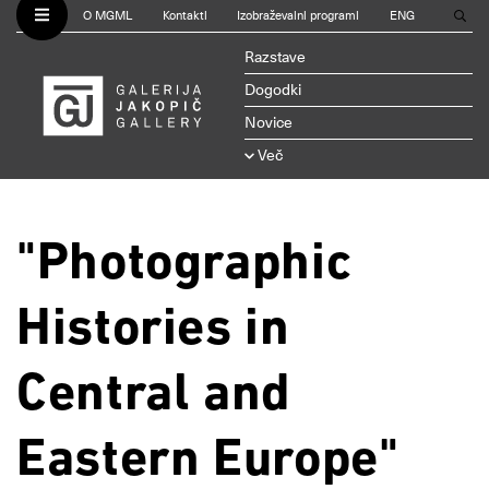
O MGML
Kontakti
Izobraževalni programi
ENG
Razstave
Dogodki
Novice
Več
"Photographic
Histories in
Central and
Eastern Europe"