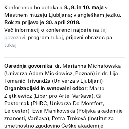
Konferenca bo potekala
8., 9. in 10. maja
v
Mestnem muzeju Ljubljana; v angleškem jeziku.
Rok za prijavo je 30. april 2018.
Več informacij o konferenci najdete na
tej
povezavi
, program
tukaj
, prijavni obrazec pa
tukaj
.
Osrednja govornika
: dr. Marianna Michałowska
(Univerza Adam Mickiewicz, Poznań) in dr. Ilija
Tomanić Trivundža (Univerza v Ljubljani)
Organizacijski in svetovalni odbor
: Marta
Ziętkiewicz (Liber pro Arte, Varšava), Gil
Pasternak (PHRC, Univerza De Montfort,
Leicester), Ewa Manikowska (Poljska akademije
znanosti, Varšava), Petra Trnková (Institut za
umetnostno zgodovino Češke akademije