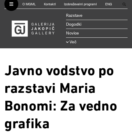
O MGML
Kontakti
Izobraževalni programi
ENG
Razstave
Dogodki
Novice
Več
Javno vodstvo po
razstavi Maria
Bonomi: Za vedno
grafika