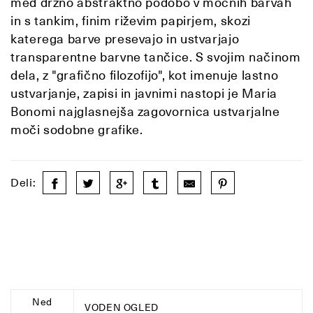
med drzno abstraktno podobo v močnih barvah
in s tankim, finim riževim papirjem, skozi
katerega barve presevajo in ustvarjajo
transparentne barvne tančice. S svojim načinom
dela, z "grafično filozofijo", kot imenuje lastno
ustvarjanje, zapisi in javnimi nastopi je Maria
Bonomi najglasnejša zagovornica ustvarjalne
moči sodobne grafike.
Deli:
Ned
VODEN OGLED