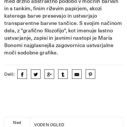
med drzno abstraktno podobo v močnih barvah
in s tankim, finim riževim papirjem, skozi
katerega barve presevajo in ustvarjajo
transparentne barvne tančice. S svojim načinom
dela, z "grafično filozofijo", kot imenuje lastno
ustvarjanje, zapisi in javnimi nastopi je Maria
Bonomi najglasnejša zagovornica ustvarjalne
moči sodobne grafike.
Deli:
Ned
VODEN OGLED