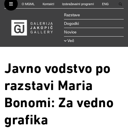
O MGML
Kontakti
Izobraževalni programi
ENG
Razstave
Dogodki
Novice
Več
Javno vodstvo po
razstavi Maria
Bonomi: Za vedno
grafika