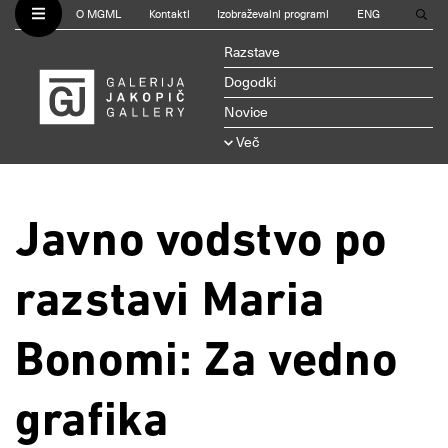
O MGML
Kontakti
Izobraževalni programi
ENG
Razstave
Dogodki
Novice
Več
Javno vodstvo po
razstavi Maria
Bonomi: Za vedno
grafika