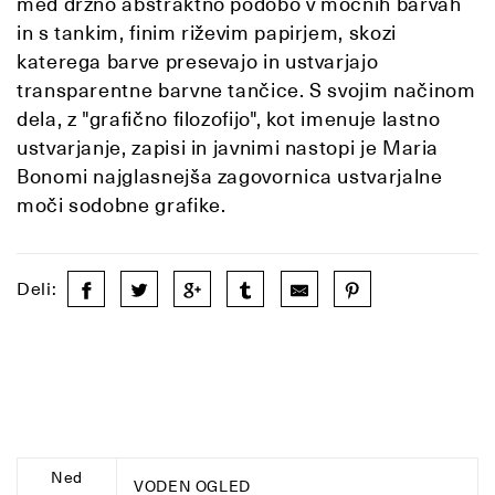
med drzno abstraktno podobo v močnih barvah
in s tankim, finim riževim papirjem, skozi
katerega barve presevajo in ustvarjajo
transparentne barvne tančice. S svojim načinom
dela, z "grafično filozofijo", kot imenuje lastno
ustvarjanje, zapisi in javnimi nastopi je Maria
Bonomi najglasnejša zagovornica ustvarjalne
moči sodobne grafike.
Deli:
Ned
VODEN OGLED