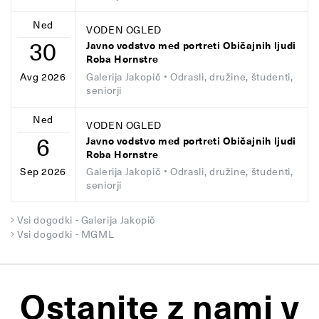
Ned
VODEN OGLED
30
Javno vodstvo med portreti Običajnih ljudi
Roba Hornstre
Galerija Jakopič
• Odrasli, družine, študenti,
Avg 2026
seniorji
Ned
VODEN OGLED
6
Javno vodstvo med portreti Običajnih ljudi
Roba Hornstre
Galerija Jakopič
• Odrasli, družine, študenti,
Sep 2026
seniorji
Vsi dogodki - Galerija Jakopič
Vsi dogodki - MGML
Ostanite z nami v