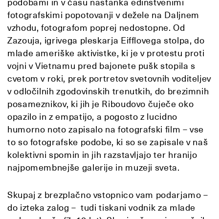
podobami in v času nastanka edinstvenimi
fotografskimi popotovanji v dežele na Daljnem
vzhodu, fotografom poprej nedostopne. Od
Zazouja, igrivega pleskarja Eifflovega stolpa, do
mlade ameriške aktivistke, ki je v protestu proti
vojni v Vietnamu pred bajonete pušk stopila s
cvetom v roki, prek portretov svetovnih voditeljev
v odločilnih zgodovinskih trenutkih, do brezimnih
posameznikov, ki jih je Riboudovo čuječe oko
opazilo in z empatijo, a pogosto z lucidno
humorno noto zapisalo na fotografski film – vse
to so fotografske podobe, ki so se zapisale v naš
kolektivni spomin in jih razstavljajo ter hranijo
najpomembnejše galerije in muzeji sveta.
Skupaj z brezplačno vstopnico vam podarjamo –
do izteka zalog – tudi tiskani vodnik za mlade