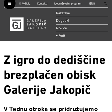
O MGML
Kontakti
Izobraževalni programi
ENG
Razstave
Dogodki
Novice
Več
Z igro do dediščine
brezplačen obisk
Galerije Jakopič
V Tednu otroka se pridružujemo