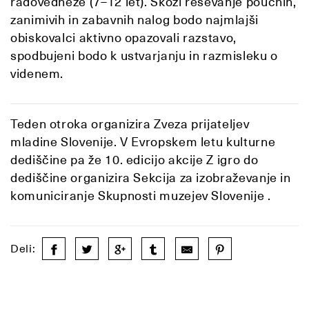
radovedneže (7–12 let). Skozi reševanje poučnih,
zanimivih in zabavnih nalog bodo najmlajši
obiskovalci aktivno opazovali razstavo,
spodbujeni bodo k ustvarjanju in razmisleku o
videnem.
Teden otroka organizira Zveza prijateljev
mladine Slovenije. V Evropskem letu kulturne
dediščine pa že 10. edicijo akcije Z igro do
dediščine organizira Sekcija za izobraževanje in
komuniciranje Skupnosti muzejev Slovenije .
Deli: