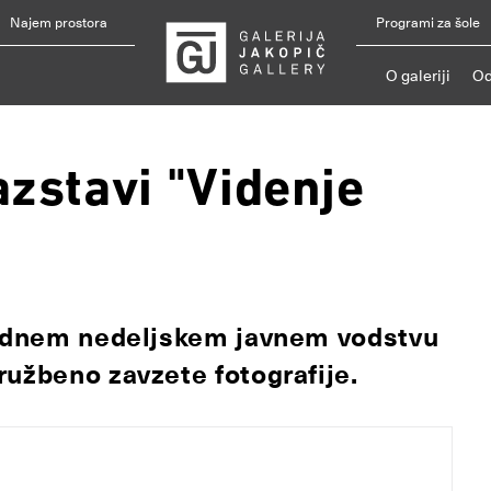
Najem prostora
Programi za šole
O galeriji
Od
azstavi "Videnje
 rednem nedeljskem javnem vodstvu
ružbeno zavzete fotografije.