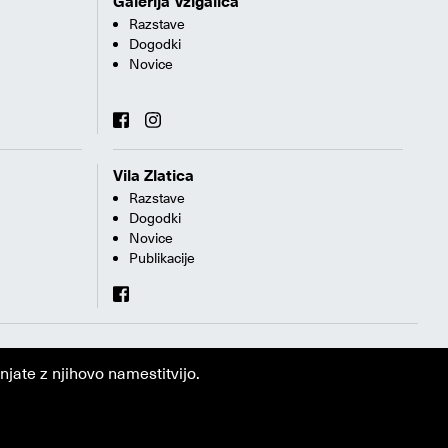
Galerija Vžigalica
Razstave
Dogodki
Novice
Vila Zlatica
Razstave
Dogodki
Novice
Publikacije
jate z njihovo namestitvijo.