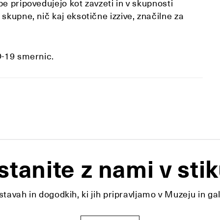
e pripovedujejo kot zavzeti in v skupnosti
skupne, nič kaj eksotične izzive, značilne za
D-19 smernic.
stanite z nami v stik
tavah in dogodkih, ki jih pripravljamo v Muzeju in ga