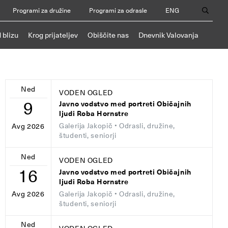
Programi za družine
Programi za odrasle
ENG
 blizu
Krog prijateljev
Obiščite nas
Dnevnik Valovanja
Ned
VODEN OGLED
9
Javno vodstvo med portreti Običajnih
ljudi Roba Hornstre
Galerija Jakopič
• Odrasli, družine,
Avg 2026
študenti, seniorji
Ned
VODEN OGLED
16
Javno vodstvo med portreti Običajnih
ljudi Roba Hornstre
Galerija Jakopič
• Odrasli, družine,
Avg 2026
študenti, seniorji
Ned