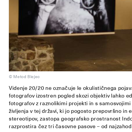
© Metod Blejec
Videnje 20/20 ne označuje le okulističnega poja
fotografov izostren pogled skozi objektiv lahko ed
fotografov z raznolikimi projekti in s samosvojim
življenja v tej državi, ki jo pogosto prepovršno 
stereotipov, zastopa geografsko prostranost Indon
razprostira čez tri časovne pasove – od najzaho