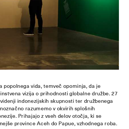
va popolnega vida, temveč opominja, da je
instvena vizija o prihodnosti globalne družbe. 27
i videnji indonezijskih skupnosti ter družbenega
in enoznačno razumemo v okvirih splošnih
ezije. Prihajajo z vseh delov otočja, ki se
dnejše province Aceh do Papue, vzhodnega roba.