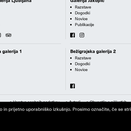
erija Ljubljana
Galerija Jakopič
Razstave
Dogodki
Novice
e
Publikacije
 galerija 1
Bežigrajska galerija 2
Razstave
Dogodki
Novice
Varstvo osebnih podatkov
Avtorji
Obvestilo o piškotkih
n prijetno uporabniško izkušnjo. Prosimo označite, če se strin