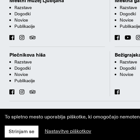
Mestni muzej Ljubljana
Mestna gal
Razstave
Razstave
Dogodki
Dogodki
Novice
Novice
Publikacije
Publikacij
Plečnikova hiša
Bežigrajska
Razstave
Razstave
Dogodki
Dogodki
Novice
Novice
Publikacije
To spletno mesto uporablja piškotke, ki omogočajo nemoteno i
Nastavitve piškotkov
Strinjam se