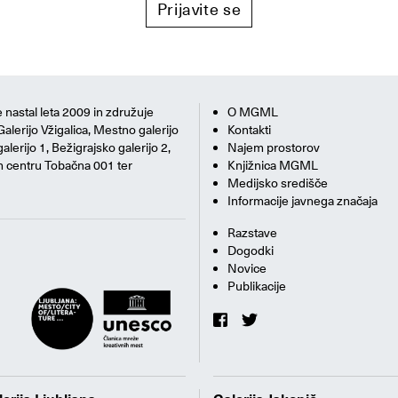
Prijavite se
 nastal leta 2009 in združuje
O MGML
Galerijo Vžigalica, Mestno galerijo
Kontakti
alerijo 1, Bežigrajsko galerijo 2,
Najem prostorov
m centru Tobačna 001 ter
Knjižnica MGML
Medijsko središče
Informacije javnega značaja
Razstave
Dogodki
Novice
Publikacije