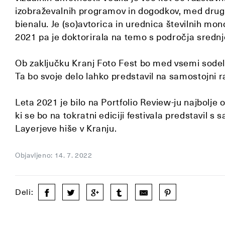
izobraževalnih programov in dogodkov, med dru
bienalu. Je (so)avtorica in urednica številnih mo
2021 pa je doktorirala na temo s področja srednj
Ob zaključku Kranj Foto Fest bo med vsemi sodel
Ta bo svoje delo lahko predstavil na samostojni r
Leta 2021 je bilo na Portfolio Review-ju najbolje
ki se bo na tokratni ediciji festivala predstavil s
Layerjeve hiše v Kranju.
Objavljeno: 14. 7. 2022
Deli: