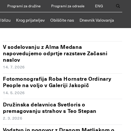
Programi za družine
Programi za odrasle
ENG
 blizu
Krog prijateljev
Obiščite nas
Dnevnik Valovanja
V sodelovanju z Alma Medana
napovedujemo odprtje razstave Začasni
naslov
14. 7. 2026
Fotomonografija Roba Hornstre Ordinary
People na voljo v Galeriji Jakopič
14. 5. 2026
Družinska delavnica Svetloris o
premagovanju strahov s Teo Stepan
2. 3. 2026
Vodstvo in pogovor z Dragom Metljakom o