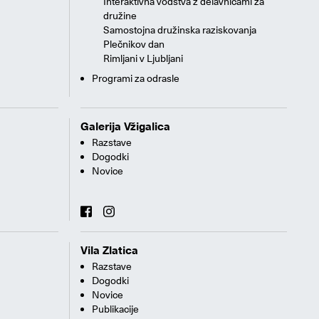
Interaktivna vodstva z delavnicami za
družine
Samostojna družinska raziskovanja
Plečnikov dan
Rimljani v Ljubljani
Programi za odrasle
Galerija Vžigalica
Razstave
Dogodki
Novice
Vila Zlatica
Razstave
Dogodki
Novice
Publikacije