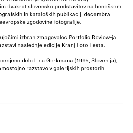
gim dvakrat slovensko predstavitev na beneškem
nografskih in kataloških publikacij, decembra
eevropske zgodovine fotografije.
ujočimi izbran zmagovalec Portfolio Review-ja.
azstavi naslednje edicije Kranj Foto Festa.
 ocenjeno delo Lina Gerkmana (1995, Slovenija),
 samostojno razstavo v galerijskih prostorih