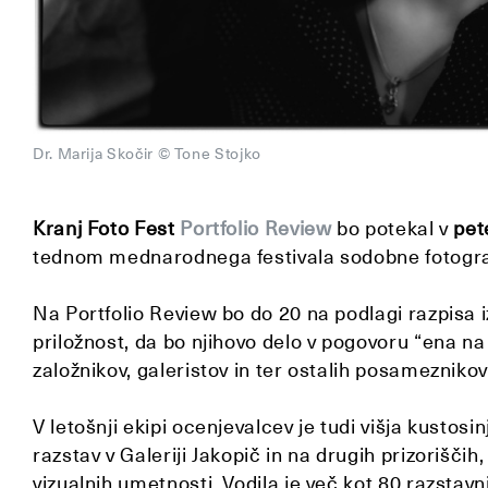
Dr. Marija Skočir © Tone Stojko
Kranj Foto Fest
Portfolio Review
bo potekal v
pet
tednom mednarodnega festivala sodobne fotogra
Na Portfolio Review bo do 20 na podlagi razpisa i
priložnost, da bo njihovo delo v pogovoru “ena na
založnikov, galeristov in ter ostalih posameznikov,
V letošnji ekipi ocenjevalcev je tudi višja kustosi
razstav v Galeriji Jakopič in na drugih prizoriščih
vizualnih umetnosti. Vodila je več kot 80 razstavn