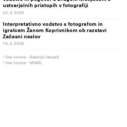
ustvarjalnih pristopih v fotografiji
22. 2. 2026
Interpretativno vodstvo s fotografom in
igralcem Žanom Koprivnikom ob razstavi
Začasni naslov
16. 2. 2026
Vse novice - Galerija Jakopič
Vse novice - MGML