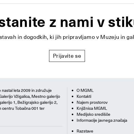
stanite z nami v stik
tavah in dogodkih, ki jih pripravljamo v Muzeju in ga
Prijavite se
 nastal leta 2009 in združuje
O MGML
Galerijo Vžigalica, Mestno galerijo
Kontakti
alerijo 1, Bežigrajsko galerijo 2,
Najem prostorov
m centru Tobačna 001 ter
Knjižnica MGML
Medijsko središče
Informacije javnega značaja
Razstave