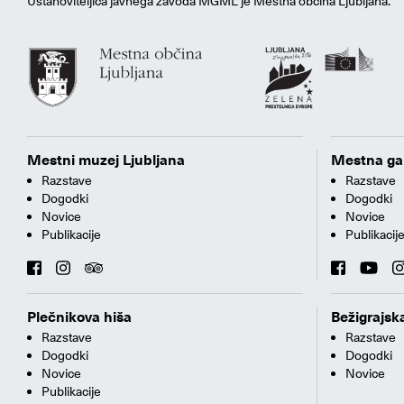
Ustanoviteljica javnega zavoda MGML je Mestna občina Ljubljana.
Mestni muzej Ljubljana
Mestna gal
Razstave
Razstave
Dogodki
Dogodki
Novice
Novice
Publikacije
Publikacij
Plečnikova hiša
Bežigrajska
Razstave
Razstave
Dogodki
Dogodki
Novice
Novice
Publikacije