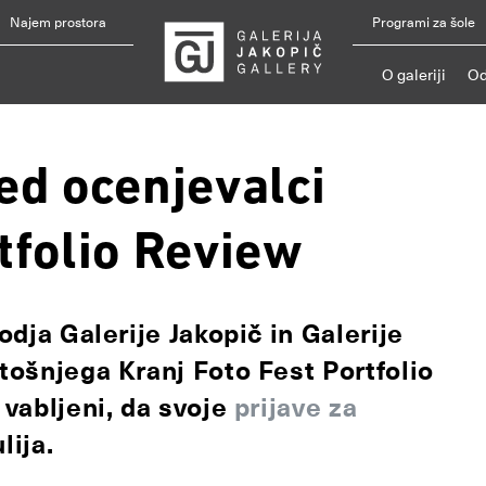
Najem prostora
Programi za šole
O galeriji
Od
ed ocenjevalci
tfolio Review
odja Galerije Jakopič in Galerije
letošnjega
Kranj Foto Fest Portfolio
o vabljeni, da svoje
prijave za
lija
.