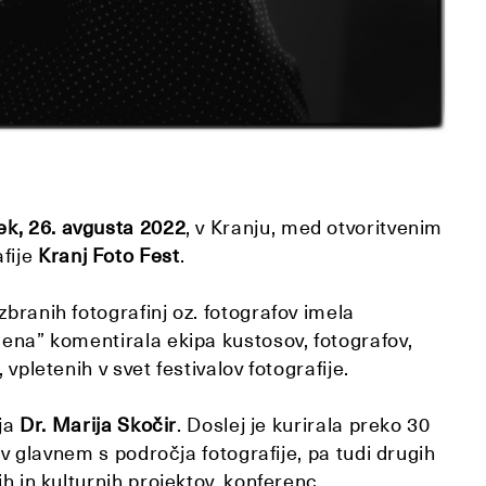
ek, 26. avgusta 2022
,
v Kranju, med otvoritvenim
fije
Kranj Foto Fest
.
zbranih fotografinj oz. fotografov imela
 ena” komentirala ekipa kustosov, fotografov,
 vpletenih v svet festivalov fotografije.
nja
Dr. Marija Skočir
. Doslej je kurirala preko 30
, v glavnem s področja fotografije, pa tudi drugih
ih in kulturnih projektov, konferenc,