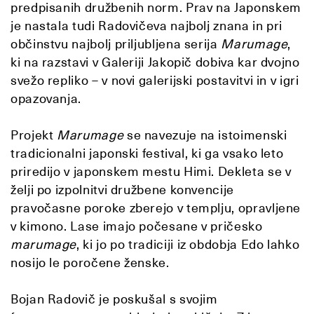
predpisanih družbenih norm. Prav na Japonskem
je nastala tudi Radovičeva najbolj znana in pri
občinstvu najbolj priljubljena serija
Marumage
,
ki na razstavi v Galeriji Jakopič dobiva kar dvojno
svežo repliko – v novi galerijski postavitvi in v igri
opazovanja.
Projekt
Marumage
se navezuje na istoimenski
tradicionalni japonski festival, ki ga vsako leto
priredijo v japonskem mestu Himi. Dekleta se v
želji po izpolnitvi družbene konvencije
pravočasne poroke zberejo v templju, opravljene
v kimono. Lase imajo počesane v pričesko
marumage
, ki jo po tradiciji iz obdobja Edo lahko
nosijo le poročene ženske.
Bojan Radovič je poskušal s svojim