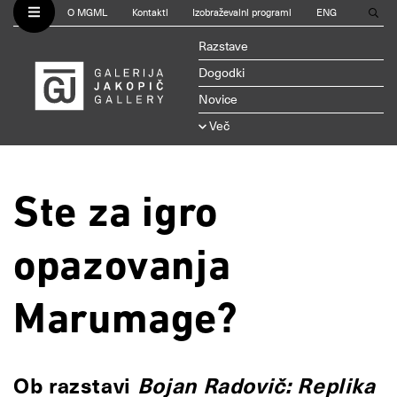
O MGML
Kontakti
Izobraževalni programi
ENG
Razstave
Dogodki
Novice
Več
Ste za igro
opazovanja
Marumage?
Ob razstavi
Bojan Radovič: Replika