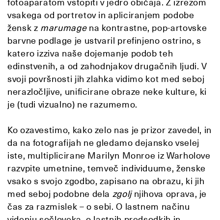
fotoaparatom vstopiti v jedro običaja. Z izrezom
vsakega od portretov in apliciranjem podobe
žensk z
marumage
na kontrastne, pop-artovske
barvne podlage je ustvaril prefinjeno ostrino, s
katero izziva naše dojemanje podob teh
edinstvenih, a od zahodnjakov drugačnih ljudi. V
svoji površnosti jih zlahka vidimo kot med seboj
nerazločljive, unificirane obraze neke kulture, ki
je (tudi vizualno) ne razumemo.
Ko ozavestimo, kako zelo nas je prizor zavedel, in
da na fotografijah ne gledamo dejansko vselej
iste, multiplicirane Marilyn Monroe iz Warholove
razvpite umetnine, temveč individuume, ženske
vsako s svojo zgodbo, zapisano na obrazu, ki jih
med seboj podobne dela
zgolj
njihova oprava, je
čas za razmislek – o sebi. O lastnem načinu
videnju sočloveka, o lastnih predsodkih in