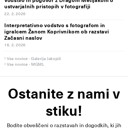
Vodstvo in pogovor z Dragom Metljakom o
ustvarjalnih pristopih v fotografiji
22. 2. 2026
Interpretativno vodstvo s fotografom in
igralcem Žanom Koprivnikom ob razstavi
Začasni naslov
16. 2. 2026
Vse novice - Galerija Jakopič
Vse novice - MGML
Ostanite z nami v
stiku!
Bodite obveščeni o razstavah in dogodkih, ki jih