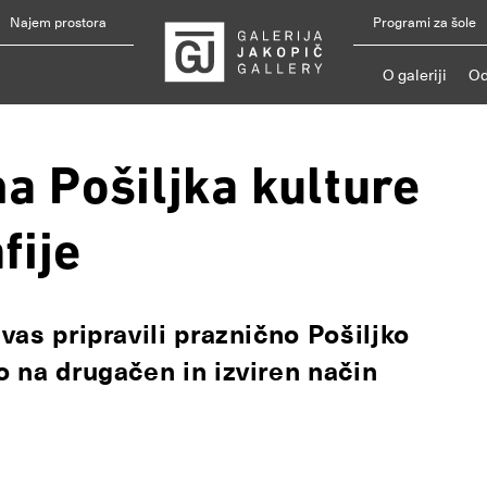
Najem prostora
Programi za šole
O galeriji
Od
a Pošiljka kulture
fije
 vas pripravili praznično Pošiljko
o na drugačen in izviren način