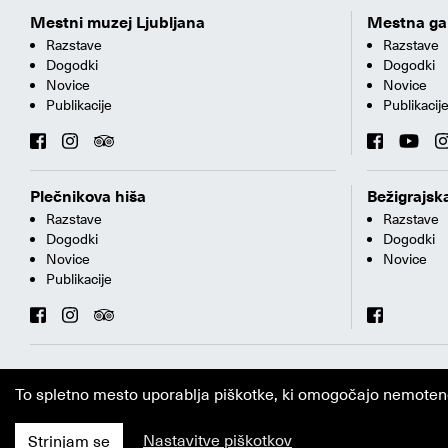
Mestni muzej Ljubljana
Mestna gal
Razstave
Razstave
Dogodki
Dogodki
Novice
Novice
Publikacije
Publikacij
Plečnikova hiša
Bežigrajska
Razstave
Razstave
Dogodki
Dogodki
Novice
Novice
Publikacije
To spletno mesto uporablja piškotke, ki omogočajo nemoteno i
Nastavitve piškotkov
Strinjam se