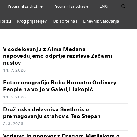
Programi za družine
Programi za odrasle
ENG
 blizu
Krog prijateljev
Obiščite nas
Dnevnik Valovanja
V sodelovanju z Alma Medana
napovedujemo odprtje razstave Začasni
naslov
14. 7. 2026
Fotomonografija Roba Hornstre Ordinary
People na voljo v Galeriji Jakopič
14. 5. 2026
Družinska delavnica Svetloris o
premagovanju strahov s Teo Stepan
2. 3. 2026
Vodstvo in pogovor z Dragom Metljakom o