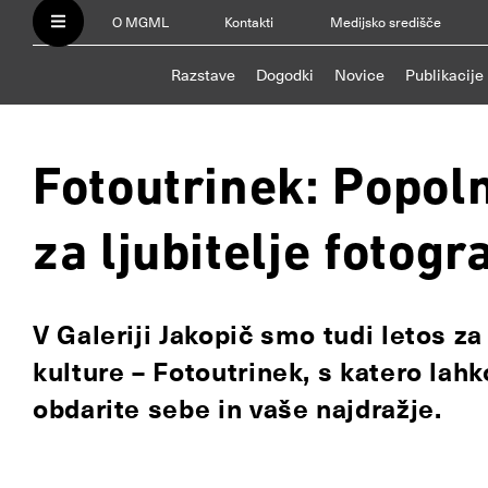
O MGML
Kontakti
Medijsko središče
Razstave
Dogodki
Novice
Publikacije
Fotoutrinek: Popoln
za ljubitelje fotogra
V Galeriji Jakopič smo tudi letos za
kulture – Fotoutrinek, s katero lahk
obdarite sebe in vaše najdražje.