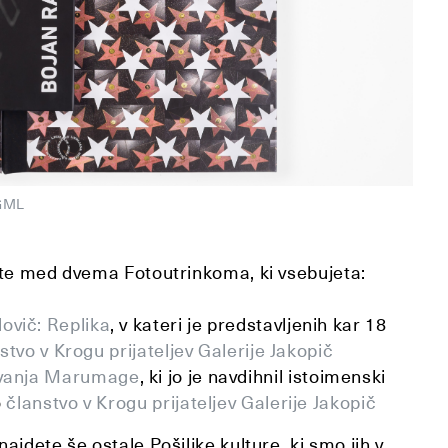
MGML
rate med dvema Fotoutrinkoma, ki vsebujeta:
ovič: Replika
, v kateri je predstavljenih kar 18
stvo v Krogu prijateljev Galerije Jakopič
ovanja Marumage
, ki jo je navdihnil istoimenski
o
članstvo v Krogu prijateljev Galerije Jakopič
najdete še ostale Pošiljke kulture, ki smo jih v