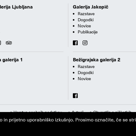
erija Ljubljana
Galerija Jakopič
Razstave
Dogodki
Novice
e
Publikacije
 galerija 1
Bežigrajska galerija 2
Razstave
Dogodki
Novice
Varstvo osebnih podatkov
Avtorji
Obvestilo o piškotkih
n prijetno uporabniško izkušnjo. Prosimo označite, če se strin