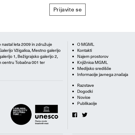
Prijavite se
 nastal leta 2009 in združuje
O MGML
Galerijo Vžigalica, Mestno galerijo
Kontakti
alerijo 1, Bežigrajsko galerijo 2,
Najem prostorov
m centru Tobačna 001 ter
Knjižnica MGML
Medijsko središče
Informacije javnega značaja
Razstave
Dogodki
Novice
Publikacije