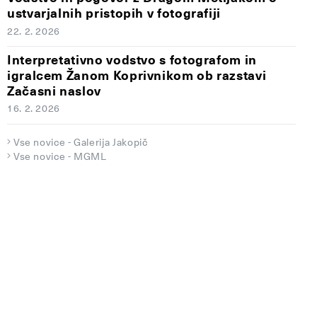
ustvarjalnih pristopih v fotografiji
22. 2. 2026
Interpretativno vodstvo s fotografom in
igralcem Žanom Koprivnikom ob razstavi
Začasni naslov
16. 2. 2026
Vse novice - Galerija Jakopič
Vse novice - MGML