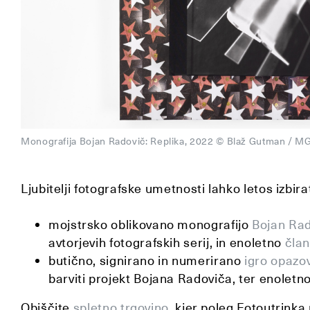
Monografija Bojan Radovič: Replika, 2022 © Blaž Gutman / 
Ljubitelji fotografske umetnosti lahko letos izbi
mojstrsko oblikovano monografijo
Bojan Rad
avtorjevih fotografskih serij, in
enoletno
član
butično, signirano in numerirano
igro opaz
barviti projekt Bojana Radoviča, ter enoletn
Obiščite
spletno trgovino
, kjer poleg Fotoutrinka 