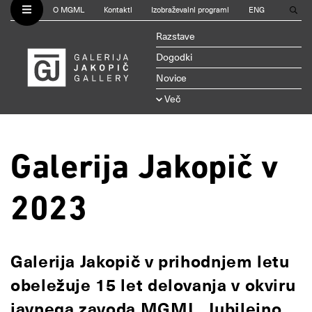
O MGML
Kontakti
Izobraževalni programi
ENG
Razstave
Dogodki
Novice
Več
Galerija Jakopič v
2023
Galerija Jakopič v prihodnjem letu
obeležuje 15 let delovanja v okviru
javnega zavoda MGML. Jubilejno