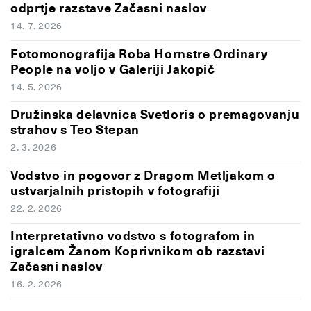
odprtje razstave Začasni naslov
14. 7. 2026
Fotomonografija Roba Hornstre Ordinary
People na voljo v Galeriji Jakopič
14. 5. 2026
Družinska delavnica Svetloris o premagovanju
strahov s Teo Stepan
2. 3. 2026
Vodstvo in pogovor z Dragom Metljakom o
ustvarjalnih pristopih v fotografiji
22. 2. 2026
Interpretativno vodstvo s fotografom in
igralcem Žanom Koprivnikom ob razstavi
Začasni naslov
16. 2. 2026