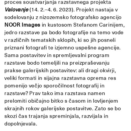
proces soustvarjanja razstavnega projekta
Valovanje
(14. 2.–4. 6. 2023). Projekt nastaja v
sodelovanju z nizozemsko fotografsko agencijo
NOOR Images
in kustosom Stefanom Carinijem,
jedro razstave pa bodo fotografije na temo vode
v različnih tematskih sklopih, ki so jih posneli
priznani fotografi te izjemno uspešne agencije.
Sama postavitev in spremljevalni program
razstave bodo temeljili na preizpraševanju
prakse galerijskih postavitev: ali dragi okvirji,
veliki formati in sijajna razstavna oprema res
pomenijo večjo sporočilnost fotografij in
razstave? Prav tako ima razstava namen
prelomiti običajno bitko s časom in lovljenjem
skrajnih rokov galerijske postavitve. Zato se bo
skozi čas trajanja spreminjala, razvijala in
dopolnjevala.