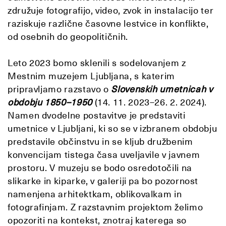
združuje fotografijo, video, zvok in instalacijo ter
raziskuje različne časovne lestvice in konflikte,
od osebnih do geopolitičnih.
Leto 2023 bomo sklenili s sodelovanjem z
Mestnim muzejem Ljubljana, s katerim
pripravljamo razstavo o
Slovenskih umetnicah v
obdobju 1850–1950
(14. 11. 2023–26. 2. 2024).
Namen dvodelne postavitve je predstaviti
umetnice v Ljubljani, ki so se v izbranem obdobju
predstavile občinstvu in se kljub družbenim
konvencijam tistega časa uveljavile v javnem
prostoru. V muzeju se bodo osredotočili na
slikarke in kiparke, v galeriji pa bo pozornost
namenjena arhitektkam, oblikovalkam in
fotografinjam. Z razstavnim projektom želimo
opozoriti na kontekst, znotraj katerega so