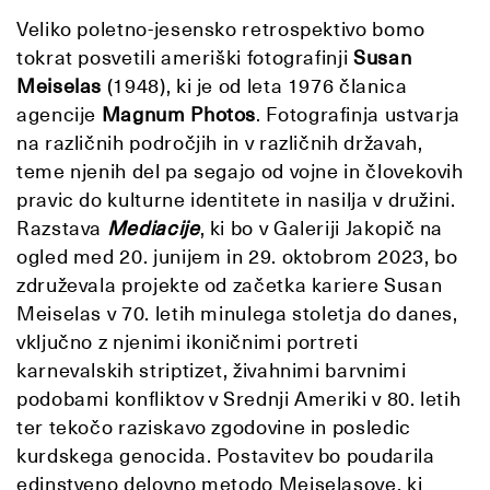
Veliko poletno-jesensko retrospektivo bomo
tokrat posvetili ameriški fotografinji
Susan
Meiselas
(1948), ki je od leta 1976 članica
agencije
Magnum Photos
. Fotografinja ustvarja
na različnih področjih in v različnih državah,
teme njenih del pa segajo od vojne in človekovih
pravic do kulturne identitete in nasilja v družini.
Razstava
Mediacije
, ki bo v Galeriji Jakopič na
ogled med
20. junijem in 29. oktobrom 2023, bo
združevala projekte od začetka kariere Susan
Meiselas v 70. letih minulega stoletja do danes,
vključno z njenimi ikoničnimi portreti
karnevalskih striptizet, živahnimi barvnimi
podobami konfliktov v Srednji Ameriki v 80. letih
ter tekočo raziskavo zgodovine in posledic
kurdskega genocida. Postavitev bo poudarila
edinstveno delovno metodo Meiselasove, ki