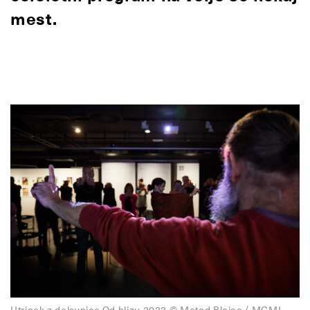
mest.
Utrinek z delavnice Od blizu 2023 © Metod Blejec / MGML