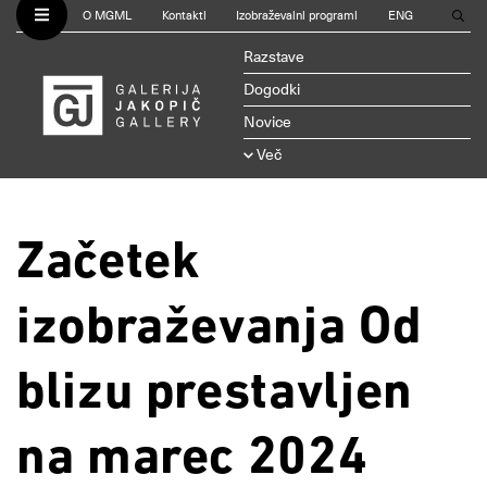
O MGML
Kontakti
Izobraževalni programi
ENG
Razstave
Dogodki
Novice
Več
Začetek
izobraževanja Od
blizu prestavljen
na marec 2024