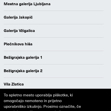
Mestna galerija Ljubljana
Galerija Jakopič
Galerija Vžigalica
Plečnikova hiša
Bežigrajska galerija 1
Bežigrajska galerija 2
Vila Zlatica
To spletno mesto uporablja piškotke, ki
Varstvo osebnih podatkov
omogočajo nemoteno in prijetno
Avtorji
uporabniško izkušnjo. Prosimo označite, če
Obvestilo o piškotkih