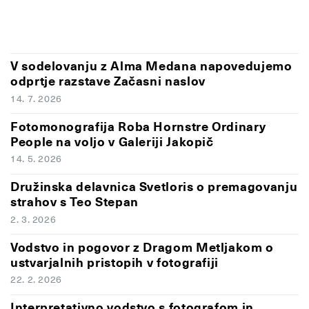
V sodelovanju z Alma Medana napovedujemo
odprtje razstave Začasni naslov
14. 7. 2026
Fotomonografija Roba Hornstre Ordinary
People na voljo v Galeriji Jakopič
14. 5. 2026
Družinska delavnica Svetloris o premagovanju
strahov s Teo Stepan
2. 3. 2026
Vodstvo in pogovor z Dragom Metljakom o
ustvarjalnih pristopih v fotografiji
22. 2. 2026
Interpretativno vodstvo s fotografom in