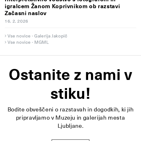
igralcem Žanom Koprivnikom ob razstavi
Začasni naslov
16. 2. 2026
Vse novice - Galerija Jakopič
Vse novice - MGML
Ostanite z nami v
stiku!
Bodite obveščeni o razstavah in dogodkih, ki jih
pripravljamo v Muzeju in galerijah mesta
Ljubljane.