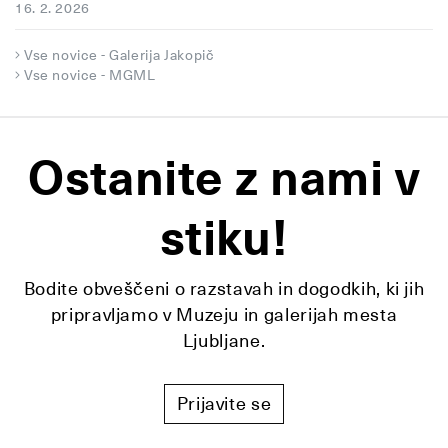
16. 2. 2026
Vse novice - Galerija Jakopič
Vse novice - MGML
Ostanite z nami v
stiku!
Bodite obveščeni o razstavah in dogodkih, ki jih
pripravljamo v Muzeju in galerijah mesta
Ljubljane.
Prijavite se