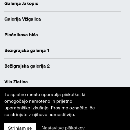
Galerija Jakopič
Galerija Vžigalica
Plečnikova hiša
Bežigrajska galerija 1
Bežigrajska galerija 2
Vila Zlatica
To spletno mesto uporablja piškotke, ki
Varstvo osebnih podatkov
omogočajo nemoteno in prijetno
Avtorji
uporabniško izkušnjo. Prosimo označite, če
Obvestilo o piškotkih
se strinjate z njihovo namestitvijo.
Nastavitve piškotkov
Strinjam se