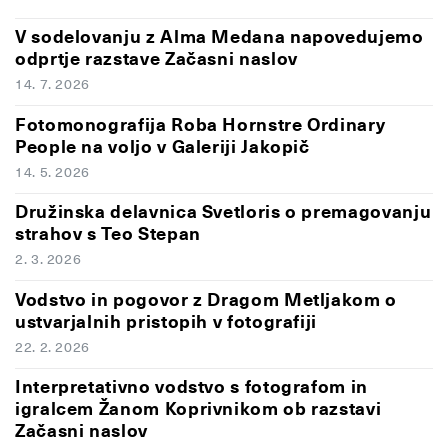
V sodelovanju z Alma Medana napovedujemo
odprtje razstave Začasni naslov
14. 7. 2026
Fotomonografija Roba Hornstre Ordinary
People na voljo v Galeriji Jakopič
14. 5. 2026
Družinska delavnica Svetloris o premagovanju
strahov s Teo Stepan
2. 3. 2026
Vodstvo in pogovor z Dragom Metljakom o
ustvarjalnih pristopih v fotografiji
22. 2. 2026
Interpretativno vodstvo s fotografom in
igralcem Žanom Koprivnikom ob razstavi
Začasni naslov