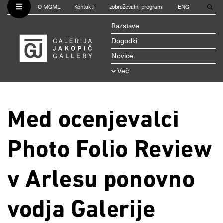
O MGML
Kontakti
Izobraževalni programi
ENG
Razstave
Dogodki
Novice
Več
Med ocenjevalci
Photo Folio Review
v Arlesu ponovno
vodja Galerije