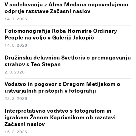
V sodelovanju z Alma Medana napovedujemo
odprtje razstave Začasni naslov
14. 7. 2026
Fotomonografija Roba Hornstre Ordinary
People na voljo v Galeriji Jakopič
14. 5. 2026
Družinska delavnica Svetloris o premagovanju
strahov s Teo Stepan
2. 3. 2026
Vodstvo in pogovor z Dragom Metljakom o
ustvarjalnih pristopih v fotografiji
22. 2. 2026
Interpretativno vodstvo s fotografom in
igralcem Žanom Koprivnikom ob razstavi
Začasni naslov
16. 2. 2026