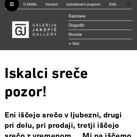
O MGML
Kontakti
Izobraževalni programi
ENG
Razstave
Dogodki
Novice
Več
Iskalci sreče
pozor!
Eni iščejo srečo v ljubezni, drugi
pri delu, pri prodaji, tretji iščejo
srečo z vremenom … Mi pa iščemo