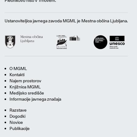
Plečnikovo hišo v Trnovem.
Ustanoviteljica javnega zavoda MGML je Mestna občina Ljubljana.
O MGML
Kontakti
Najem prostorov
Knjižnica MGML
Medijsko središče
Informacije javnega značaja
Razstave
Dogodki
Novice
Publikacije