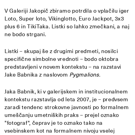
V Galeriji Jakopič zbiramo potrdila o vplačilu iger
Loto, Super loto, Vikinglotto, Euro Jackpot, 3x3
plus 6 in TikiTaka. Listki so lahko zmečkani, a naj
ne bodo strgani.
Listki – skupaj še z drugimi predmeti, nosilci
specifične simbolne vrednoti – bodo oktobra
predstavljeni v novem kontekstu – na razstavi
Jake Babnika z naslovom
Pygmalions
.
Jaka Babnik, ki v galerijskem in institucionalnem
kontekstu razstavlja od leta 2007, je – predvsem
zaradi tendenc strokovne javnosti po formalnem
umeščanju umetniških praks – prejel oznako
"fotograf", čeprav je to oznako tako na
vsebinskem kot na formalnem nivoju vselej