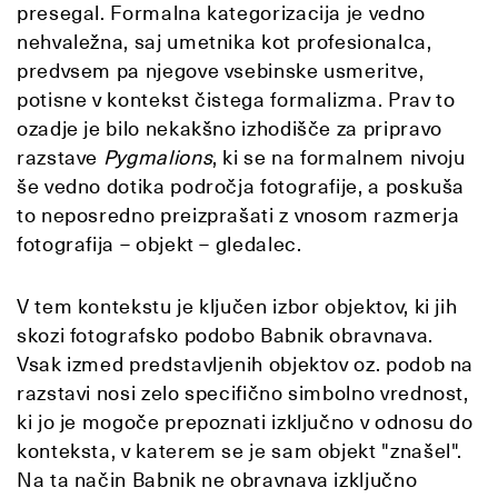
presegal. Formalna kategorizacija je vedno
nehvaležna, saj umetnika kot profesionalca,
predvsem pa njegove vsebinske usmeritve,
potisne v kontekst čistega formalizma. Prav to
ozadje je bilo nekakšno izhodišče za pripravo
razstave
Pygmalions
, ki se na formalnem nivoju
še vedno dotika področja fotografije, a poskuša
to neposredno preizprašati z vnosom razmerja
fotografija – objekt – gledalec.
V tem kontekstu je ključen izbor objektov, ki jih
skozi fotografsko podobo Babnik obravnava.
Vsak izmed predstavljenih objektov oz. podob na
razstavi nosi zelo specifično simbolno vrednost,
ki jo je mogoče prepoznati izključno v odnosu do
konteksta, v katerem se je sam objekt "znašel".
Na ta način Babnik ne obravnava izključno