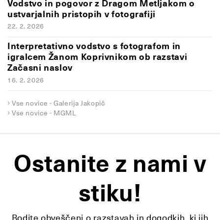
Vodstvo in pogovor z Dragom Metljakom o
ustvarjalnih pristopih v fotografiji
22. 2. 2026
Interpretativno vodstvo s fotografom in
igralcem Žanom Koprivnikom ob razstavi
Začasni naslov
16. 2. 2026
Vse novice - Galerija Jakopič
Vse novice - MGML
Ostanite z nami v
stiku!
Bodite obveščeni o razstavah in dogodkih, ki jih