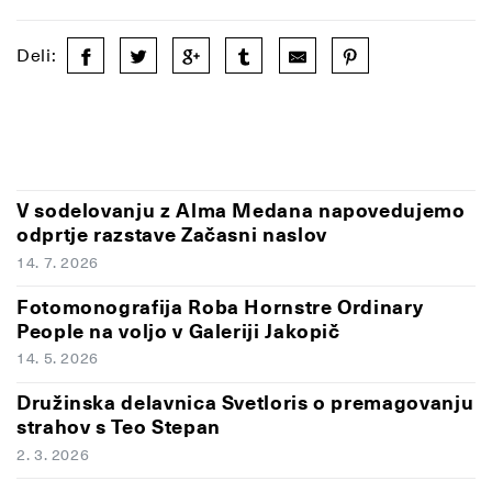
Deli:
V sodelovanju z Alma Medana napovedujemo
odprtje razstave Začasni naslov
14. 7. 2026
Fotomonografija Roba Hornstre Ordinary
People na voljo v Galeriji Jakopič
14. 5. 2026
Družinska delavnica Svetloris o premagovanju
strahov s Teo Stepan
2. 3. 2026