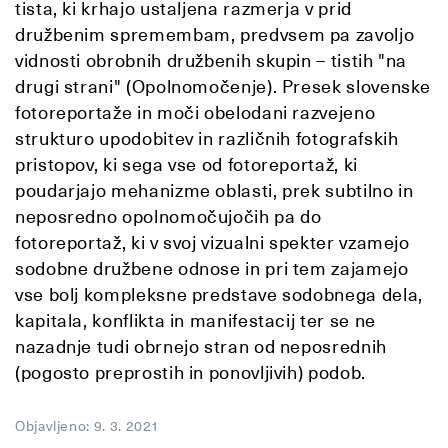
tista, ki krhajo ustaljena razmerja v prid
družbenim spremembam, predvsem pa zavoljo
vidnosti obrobnih družbenih skupin – tistih "na
drugi strani" (Opolnomočenje). Presek slovenske
fotoreportaže in moči obelodani razvejeno
strukturo upodobitev in različnih fotografskih
pristopov, ki sega vse od fotoreportaž, ki
poudarjajo mehanizme oblasti, prek subtilno in
neposredno opolnomočujočih pa do
fotoreportaž, ki v svoj vizualni spekter vzamejo
sodobne družbene odnose in pri tem zajamejo
vse bolj kompleksne predstave sodobnega dela,
kapitala, konflikta in manifestacij ter se ne
nazadnje tudi obrnejo stran od neposrednih
(pogosto preprostih in ponovljivih) podob.
Objavljeno: 9. 3. 2021