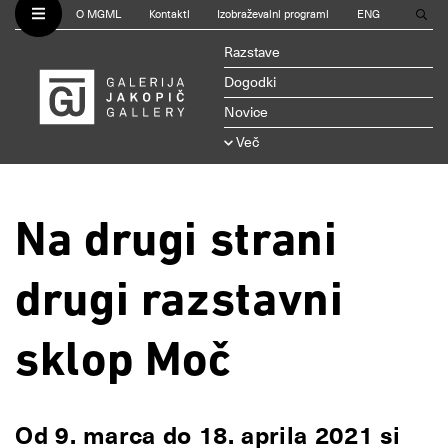
O MGML
Kontakti
Izobraževalni programi
ENG
Razstave
Dogodki
Novice
Več
Na drugi strani
drugi razstavni
sklop Moč
Od 9. marca do 18. aprila 2021 si