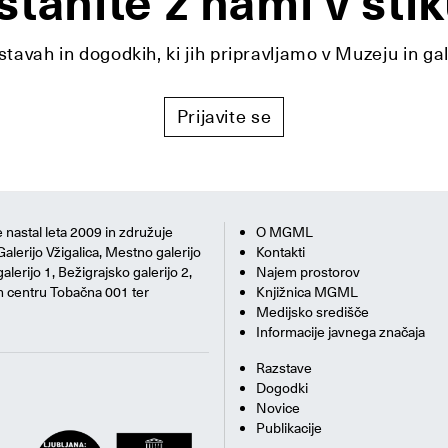
stanite z nami v stik
tavah in dogodkih, ki jih pripravljamo v Muzeju in ga
Prijavite se
 nastal leta 2009 in združuje
O MGML
Galerijo Vžigalica, Mestno galerijo
Kontakti
alerijo 1, Bežigrajsko galerijo 2,
Najem prostorov
m centru Tobačna 001 ter
Knjižnica MGML
Medijsko središče
Informacije javnega značaja
Razstave
Dogodki
Novice
Publikacije