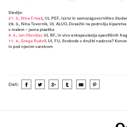
Sledijo:
21. 3., Nina Fricelj
, UL PEF, Izzivi in samozagovorništvo štude
28. 3., Nina Tovornik, UL ALUO, Dosežki na področju kiparstva 
v malem – javna plastika
4. 4., Jan Otoničar,
UL BF, In vivo enkapsulacija specifičnih fr
11. 4., Grega Rudolf
, UL FU, Svoboda v družbi nadzora? Koncept
in pod njenim varstvom
Deli: