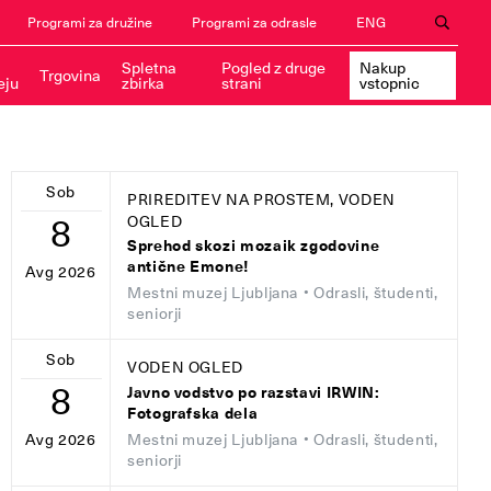
Programi za družine
Programi za odrasle
ENG
Spletna
Pogled z druge
Nakup
Trgovina
eju
zbirka
strani
vstopnic
Sob
PRIREDITEV NA PROSTEM, VODEN
8
OGLED
Sprehod skozi mozaik zgodovine
antične Emone!
Avg 2026
Mestni muzej Ljubljana
• Odrasli, študenti,
seniorji
Sob
VODEN OGLED
8
Javno vodstvo po razstavi IRWIN:
Fotografska dela
Mestni muzej Ljubljana
• Odrasli, študenti,
Avg 2026
seniorji