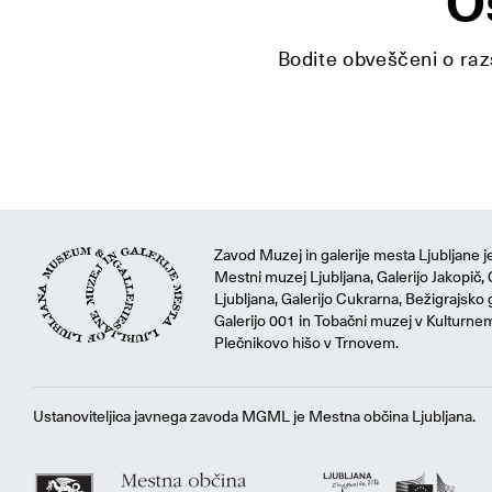
O
Bodite obveščeni o razs
Zavod Muzej in galerije mesta Ljubljane je
Mestni muzej Ljubljana, Galerijo Jakopič, 
Ljubljana, Galerijo Cukrarna, Bežigrajsko g
Galerijo 001 in Tobačni muzej v Kulturne
Plečnikovo hišo v Trnovem.
Ustanoviteljica javnega zavoda MGML je Mestna občina Ljubljana.