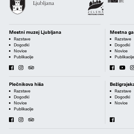
Mestni muzej Ljubljana
Mestna gal
Razstave
Razstave
Dogodki
Dogodki
Novice
Novice
Publikacije
Publikacij
Plečnikova hiša
Bežigrajska
Razstave
Razstave
Dogodki
Dogodki
Novice
Novice
Publikacije