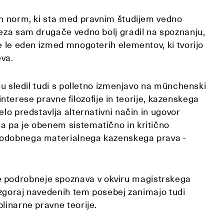
ih norm, ki sta med pravnim študijem vedno
reza sam drugače vedno bolj gradil na spoznanju,
e le eden izmed mnogoterih elementov, ki tvorijo
eva.
iju sledil tudi s polletno izmenjavo na münchenski
i interese pravne filozofije in teorije, kazenskega
elo predstavlja alternativni način in ugovor
a pa je obenem sistematično in kritično
sodobnega materialnega kazenskega prava -
 podrobneje spoznava v okviru magistrskega
g zgoraj navedenih tem posebej zanimajo tudi
linarne pravne teorije.