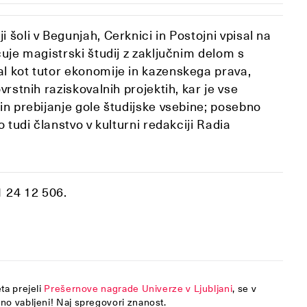
i šoli v Begunjah, Cerknici in Postojni vpisal na
čuje magistrski študij z zaključnim delom s
al kot tutor ekonomije in kazenskega prava,
vrstnih raziskovalnih projektih, kar je vse
 in prebijanje gole študijske vsebine; posebno
o tudi članstvo v kulturni redakciji Radia
1 24 12 506.
ta prejeli
Prešernove nagrade Univerze v Ljubljani
, se v
dno vabljeni! Naj spregovori znanost.