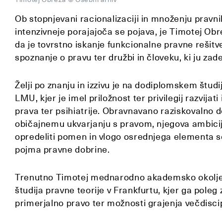
Ob stopnjevani racionalizaciji in množenju pravn
intenzivneje porajajoča se pojava, je Timotej Ob
da je tovrstno iskanje funkcionalne pravne rešitv
spoznanje o pravu ter družbi in človeku, ki ju zad
Želji po znanju in izzivu je na dodiplomskem štud
LMU, kjer je imel priložnost ter privilegij razvijat
prava ter psihiatrije. Obravnavano raziskovalno d
običajnemu ukvarjanju s pravom, njegova ambicij
opredeliti pomen in vlogo osrednjega elementa 
pojma pravne dobrine.
Trenutno Timotej mednarodno akademsko okolje
študija pravne teorije v Frankfurtu, kjer ga pole
primerjalno pravo ter možnosti grajenja večdiscip