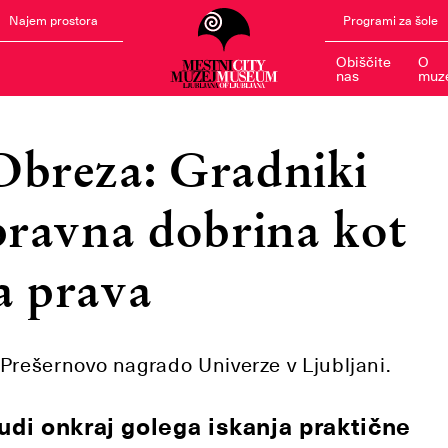
Najem prostora
Programi za šole
Obiščite
O
nas
muz
Obreza: Gradniki
pravna dobrina kot
a prava
l Prešernovo nagrado Univerze v Ljubljani.
udi onkraj golega iskanja praktične