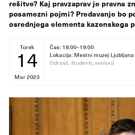
rešitve? Kaj pravzaprav je pravna z
posamezni pojmi? Predavanje bo po
osrednjega elementa kazenskega pr
Torek
Čas: 18:00–19:00
14
Lokacija: Mestni muzej Ljubljana
Odrasli, študenti, seniorji
Mar 2023