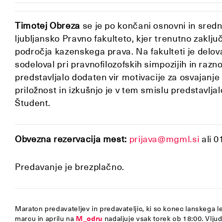
Timotej Obreza
se je po končani osnovni in srednj
ljubljansko Pravno fakulteto, kjer trenutno zaklju
področja kazenskega prava. Na fakulteti je delov
sodeloval pri pravnofilozofskih simpozijih in razno
predstavljalo dodaten vir motivacije za osvajanje
priložnost in izkušnjo je v tem smislu predstavljal
Študent.
Obvezna rezervacija mest:
prijava@mgml.si
ali 0
Predavanje je brezplačno.
Maraton predavateljev in predavateljic, ki so konec lanskega le
marcu in aprilu na
M_odru
nadaljuje vsak torek ob 18:00. Vlju