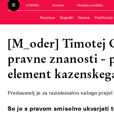
O MGML
Kontakti
Medijsko središče
Razstave
Dogodki
Novice
Publikacije
[M_oder] Timotej 
pravne znanosti - 
element kazenskeg
Predavatelj je za raziskovalno nalogo preje
Se je s pravom smiselno ukvarjati t