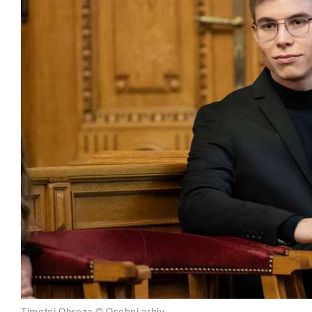
Timotej Obreza © Osebni arhiv