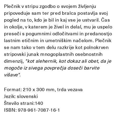
Plečnik v stripu zgodbo o svojem življenju
pripoveduje sam ter pred bralca postavlja svoj
pogled na to, kdo je bil in kaj vse je ustvaril. Čas
in okolje, v katerem je živel in delal, mu je uspelo
preseči s pogumnimi odločitvami in predanostjo
lastnim etičnim in umetniškim načelom. Plečnik
se nam tako v tem delu razkrije kot polnokrven
stripovski junak mnogoplastnih osebnostnih
dimenzij,
"kot slehernik, kot dokaz ali obet, da je
mogoče iz sivega povprečja doseči barvite
višave"
.
Format: 210 x 300 mm, trda vezava
Jezik: slovenski
Število strani:140
ISBN: 978-961-7087-16-1