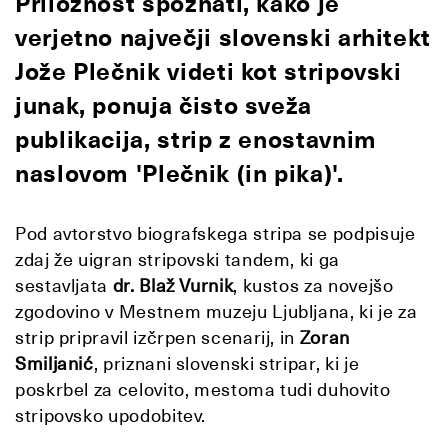
Priložnost spoznati, kako je
verjetno največji slovenski arhitekt
Jože Plečnik videti kot stripovski
junak, ponuja čisto sveža
publikacija, strip z enostavnim
naslovom 'Plečnik (in pika)'.
Pod avtorstvo biografskega stripa se podpisuje
zdaj že uigran stripovski tandem, ki ga
sestavljata
dr. Blaž Vurnik
, kustos za novejšo
zgodovino v Mestnem muzeju Ljubljana, ki je za
strip pripravil izčrpen scenarij, in
Zoran
Smiljanić
, priznani slovenski stripar, ki je
poskrbel za celovito, mestoma tudi duhovito
stripovsko upodobitev.