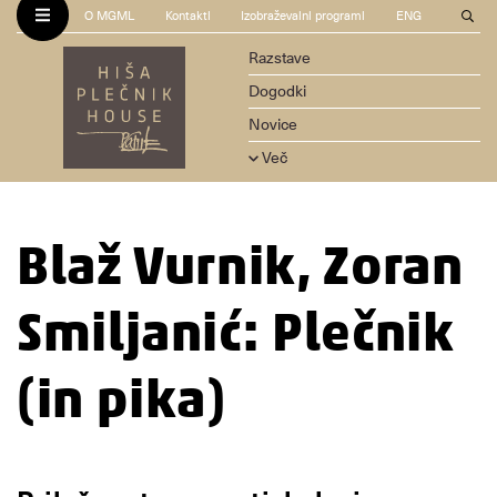
O MGML
Kontakti
Izobraževalni programi
ENG
Razstave
Dogodki
Novice
Več
Blaž Vurnik, Zoran
Smiljanić: Plečnik
(in pika)