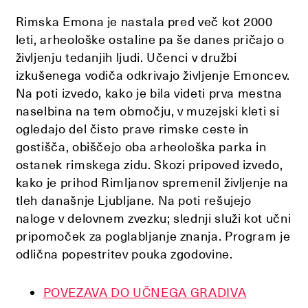
Rimska Emona je nastala pred več kot 2000
leti, arheološke ostaline pa še danes pričajo o
življenju tedanjih ljudi. Učenci v družbi
izkušenega vodiča odkrivajo življenje Emoncev.
Na poti izvedo, kako je bila videti prva mestna
naselbina na tem območju, v muzejski kleti si
ogledajo del čisto prave rimske ceste in
gostišča, obiščejo oba arheološka parka in
ostanek rimskega zidu. Skozi pripoved izvedo,
kako je prihod Rimljanov spremenil življenje na
tleh današnje Ljubljane. Na poti rešujejo
naloge v delovnem zvezku; slednji služi kot učni
pripomoček za poglabljanje znanja. Program je
odlična popestritev pouka zgodovine.
POVEZAVA DO UČNEGA GRADIVA