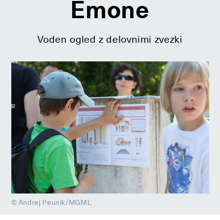
Emone
Voden ogled z delovnimi zvezki
© Andrej Peunik/MGML