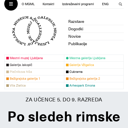
O MGML
Kontakti
Izobraževalni programi
ENG
Razstave
Dogodki
Novice
Publikacije
Mestni muzej Ljubljana
Mestna galerija Ljubljana
Galerija Jakopič
Galerija Vžigalica
Plečnikova hiša
Cukrarna
Bežigrajska galerija 1
Bežigrajska galerija 2
Vila Zlatica
Arheopark Emona
ZA UČENCE 5. DO 9. RAZREDA
Po sledeh rimske