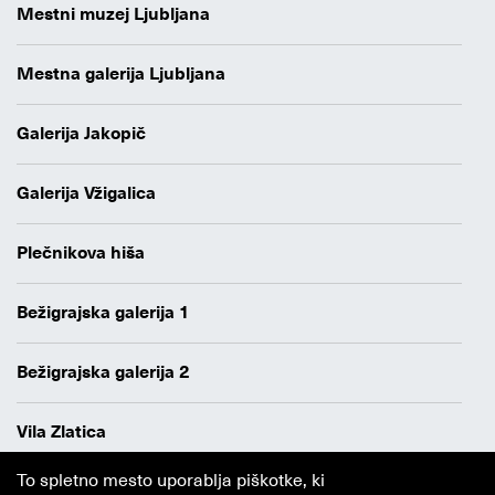
Mestni muzej Ljubljana
Mestna galerija Ljubljana
Galerija Jakopič
Galerija Vžigalica
Plečnikova hiša
Bežigrajska galerija 1
Bežigrajska galerija 2
Vila Zlatica
To spletno mesto uporablja piškotke, ki
Varstvo osebnih podatkov