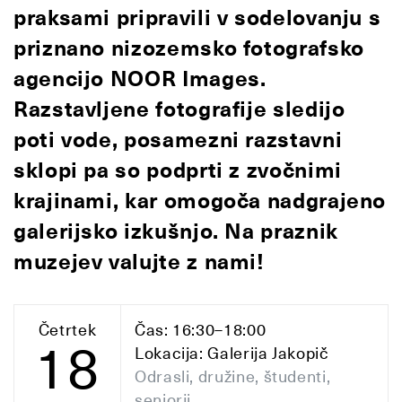
praksami pripravili v sodelovanju s
priznano nizozemsko fotografsko
agencijo NOOR Images.
Razstavljene fotografije sledijo
poti vode, posamezni razstavni
sklopi pa so podprti z zvočnimi
krajinami, kar omogoča nadgrajeno
galerijsko izkušnjo. Na praznik
muzejev valujte z nami!
Četrtek
Čas: 16:30–18:00
18
Lokacija: Galerija Jakopič
Odrasli, družine, študenti,
seniorji