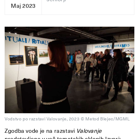
Maj 2023
Vodstvo po razstavi Valovanje, 2023 © Metod Blejec/MGML
Zgodba vode je na razstavi
Valovanje
predstavljena v več tematskih sklopih Izvori;