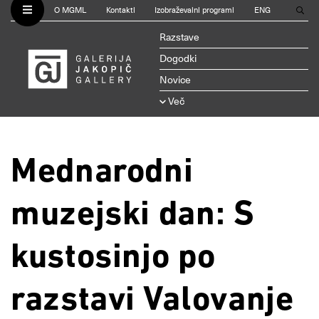
O MGML
Kontakti
Izobraževalni programi
ENG
Razstave
Dogodki
Novice
Več
Mednarodni
muzejski dan: S
kustosinjo po
razstavi Valovanje