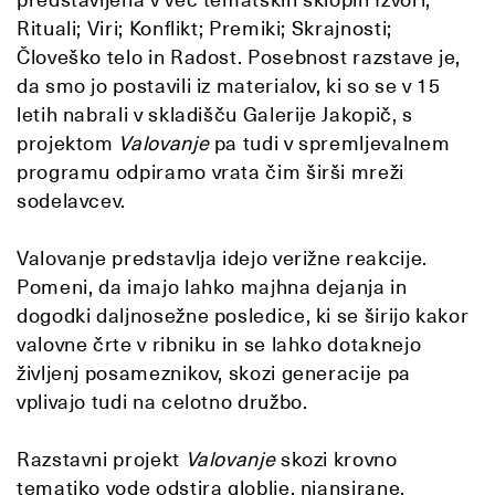
Rituali; Viri; Konflikt; Premiki; Skrajnosti;
Človeško telo in Radost. Posebnost razstave je,
da smo jo postavili iz materialov, ki so se v 15
letih nabrali v skladišču Galerije Jakopič, s
projektom
Valovanje
pa tudi v spremljevalnem
programu odpiramo vrata čim širši mreži
sodelavcev.
Valovanje predstavlja idejo verižne reakcije.
Pomeni, da imajo lahko majhna dejanja in
dogodki daljnosežne posledice, ki se širijo kakor
valovne črte v ribniku in se lahko dotaknejo
življenj posameznikov, skozi generacije pa
vplivajo tudi na celotno družbo.
Razstavni projekt
Valovanje
skozi krovno
tematiko vode odstira globlje, niansirane,