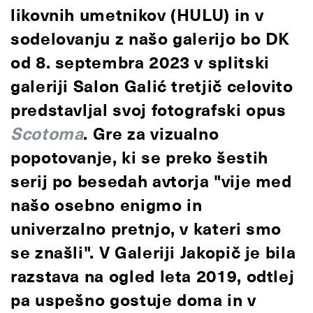
likovnih umetnikov (HULU) in v
sodelovanju z našo galerijo bo DK
od 8. septembra 2023 v splitski
galeriji Salon Galić tretjič celovito
predstavljal svoj fotografski opus
Scotoma
. Gre za vizualno
popotovanje, ki se preko šestih
serij po besedah avtorja "vije med
našo osebno enigmo in
univerzalno pretnjo, v kateri smo
se znašli". V Galeriji Jakopič je bila
razstava na ogled leta 2019, odtlej
pa uspešno gostuje doma in v