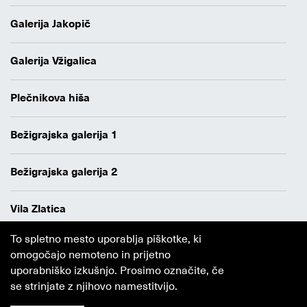
Galerija Jakopič
Galerija Vžigalica
Plečnikova hiša
Bežigrajska galerija 1
Bežigrajska galerija 2
Vila Zlatica
To spletno mesto uporablja piškotke, ki
Varstvo osebnih podatkov
omogočajo nemoteno in prijetno
Avtorji
uporabniško izkušnjo. Prosimo označite, če
Obvestilo o piškotkih
se strinjate z njihovo namestitvijo.