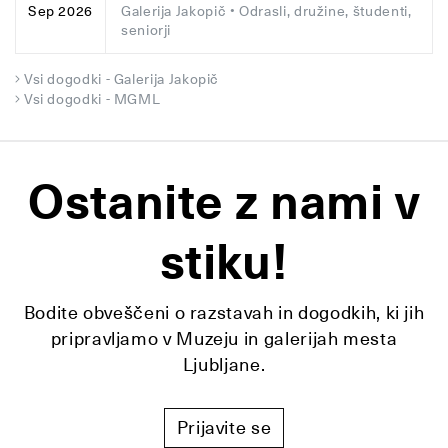
Galerija Jakopič
• Odrasli, družine, študenti,
Sep 2026
seniorji
Vsi dogodki - Galerija Jakopič
Vsi dogodki - MGML
Ostanite z nami v
stiku!
Bodite obveščeni o razstavah in dogodkih, ki jih
pripravljamo v Muzeju in galerijah mesta
Ljubljane.
Prijavite se