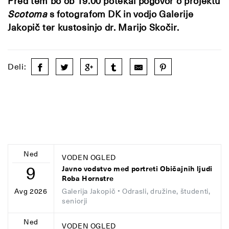
Pred tem bo ob 19.00 potekal pogovor o projektu
Scotoma
s fotografom DK in vodjo Galerije
Jakopič ter kustosinjo dr. Marijo Skočir.
Deli:
Ned
VODEN OGLED
9
Javno vodstvo med portreti Običajnih ljudi
Roba Hornstre
Galerija Jakopič
• Odrasli, družine, študenti,
Avg 2026
seniorji
Ned
VODEN OGLED