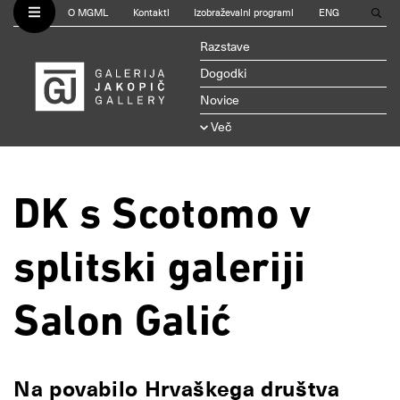
O MGML
Kontakti
Izobraževalni programi
ENG
Razstave
Dogodki
Novice
Več
DK s Scotomo v
splitski galeriji
Salon Galić
Na povabilo Hrvaškega društva