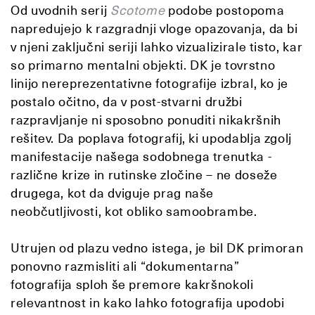
Od uvodnih serij
Scotome
podobe postopoma
napredujejo k razgradnji vloge opazovanja, da bi
v njeni zaključni seriji lahko vizualizirale tisto, kar
so primarno mentalni objekti. DK je tovrstno
linijo nereprezentativne fotografije izbral, ko je
postalo očitno, da v post-stvarni družbi
razpravljanje ni sposobno ponuditi nikakršnih
rešitev. Da poplava fotografij, ki upodablja zgolj
manifestacije našega sodobnega trenutka -
različne krize in rutinske zločine – ne doseže
drugega, kot da dviguje prag naše
neobčutljivosti, kot obliko samoobrambe.
Utrujen od plazu vedno istega, je bil DK primoran
ponovno razmisliti ali “dokumentarna”
fotografija sploh še premore kakršnokoli
relevantnost in kako lahko fotografija upodobi