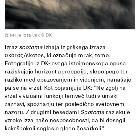
Iz serije Izza vek © DK
Izraz
scotoma
izhaja iz grškega izraza
σκότος/skotos, ki označuje mrak, temo.
Fotografije iz DK-jevega istoimenskega opusa
raziskujejo horizont percepcije, slepo pego ter
razliko med opazovanjem in videnjem, nanašajo
pa se na vrzel. Kot pojasnjuje DK: "Ne zgolj na
vrzel v vizualni funkciji temveč tudi v umski
zaznavi, spoznanju ter posledično svetovnem
nazoru. Z drugimi besedami
Scotoma
raziskuje
vzroke izza naše nesposobnosti, da bi dosegli
kakršnokoli soglasje glede česarkoli."