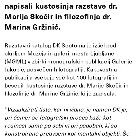
napisali kustosinja razstave dr.
Marija Skočir in filozofinja dr.
Marina Gržinić.
Razstavni katalog DK Scotoma je izšel pod
okriljem Muzeja in galerij mesta Ljubljane
(MGML) v zbirki monografskih publikacij Galerije
Jakopič, posvečenih fotografiji. Kakovostna
publikacija vsebuje več kot 100 fotografij in
besedili kustosinje razstave dr. Marije Skočir in
filozofinje dr. Marine Gržinić, ki je zapisala.
"
V
izualizirati tisto, kar ni vidno, je namen DK-ja,
pri čemer se fotografski proces kaže kot
realnost sama po sebi in pri podobah, ki so
konstruirane predvsem kot mentalni objekti. Še