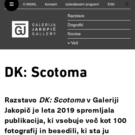
O MGML
Kontakti
Izobraževalni programi
ENG
Razstave
Dogodki
Novice
Več
DK: Scotoma
Razstavo
DK: Scotoma
v Galeriji
Jakopič je leta 2019 spremljala
publikacija, ki vsebuje več kot 100
fotografij in besedili, ki sta ju