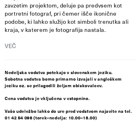
zavzetim projektom, deluje pa predvsem kot
portretni fotograf, pri čemer išče ikonične
podobe, ki lahko služijo kot simboli trenutka ali
kraja, v katerem je fotografija nastala.
VEČ
Nedeljska vodstva potekajo v slovenskem jeziku.
Sobotna vodstva bomo primarno izvajali v angleškem
jeziku oz. se prilagodili željam obiskovalcev.
Cena vodstva je vključena v vstopnino.
Vašo udeležbo lahko do ure pred vodstvom najavite na tel.
01 42 54 096 (torek–nedelja: 10.00–18.00)