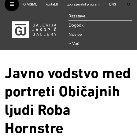
O MGML
Kontakti
Izobraževalni programi
ENG
Razstave
Dogodki
Novice
Več
Javno vodstvo med
portreti Običajnih
ljudi Roba
Hornstre