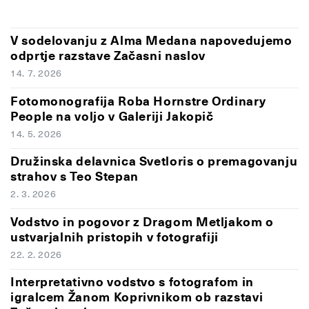
V sodelovanju z Alma Medana napovedujemo
odprtje razstave Začasni naslov
14. 7. 2026
Fotomonografija Roba Hornstre Ordinary
People na voljo v Galeriji Jakopič
14. 5. 2026
Družinska delavnica Svetloris o premagovanju
strahov s Teo Stepan
2. 3. 2026
Vodstvo in pogovor z Dragom Metljakom o
ustvarjalnih pristopih v fotografiji
22. 2. 2026
Interpretativno vodstvo s fotografom in
igralcem Žanom Koprivnikom ob razstavi