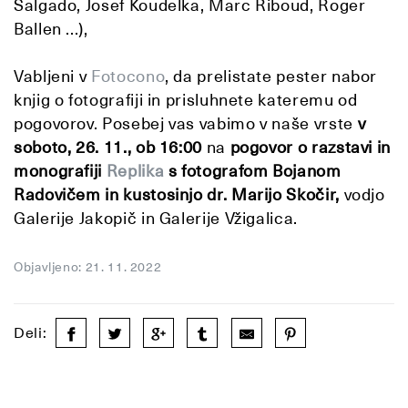
Salgado, Josef Koudelka, Marc Riboud, Roger
Ballen ...),
Vabljeni v
Fotocono
, da prelistate pester nabor
knjig o fotografiji in prisluhnete kateremu od
pogovorov. Posebej vas vabimo v naše vrste
v
soboto, 26. 11., ob 16:00
na
pogovor o razstavi in
monografiji
Replika
s fotografom Bojanom
Radovičem in kustosinjo dr. Marijo Skočir,
vodjo
Galerije Jakopič in Galerije Vžigalica.
Objavljeno: 21. 11. 2022
Deli: