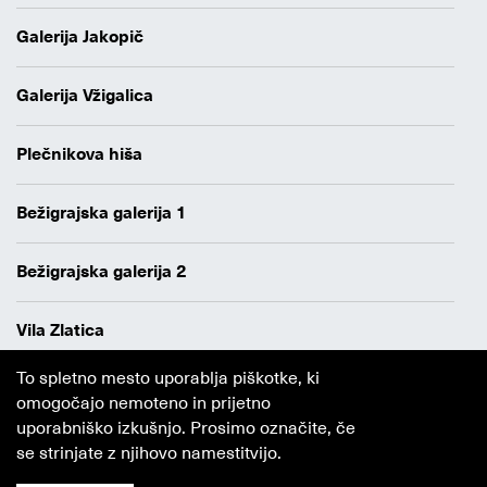
Galerija Jakopič
Galerija Vžigalica
Plečnikova hiša
Bežigrajska galerija 1
Bežigrajska galerija 2
Vila Zlatica
To spletno mesto uporablja piškotke, ki
Varstvo osebnih podatkov
omogočajo nemoteno in prijetno
Avtorji
uporabniško izkušnjo. Prosimo označite, če
Obvestilo o piškotkih
se strinjate z njihovo namestitvijo.