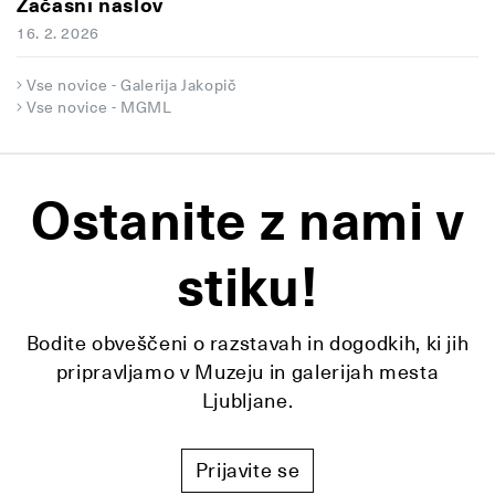
Začasni naslov
16. 2. 2026
Vse novice - Galerija Jakopič
Vse novice - MGML
Ostanite z nami v
stiku!
Bodite obveščeni o razstavah in dogodkih, ki jih
pripravljamo v Muzeju in galerijah mesta
Ljubljane.
Prijavite se