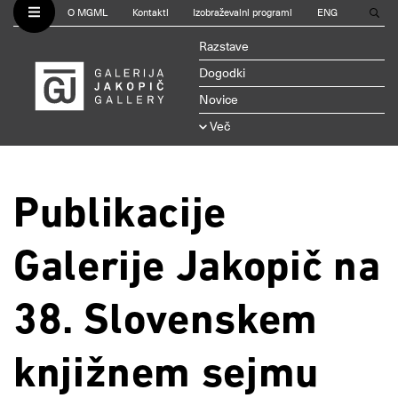
O MGML
Kontakti
Izobraževalni programi
ENG
Razstave
Dogodki
Novice
Več
Publikacije
Galerije Jakopič na
38. Slovenskem
knjižnem sejmu