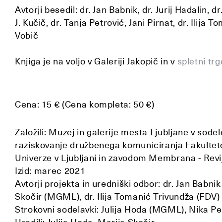
Avtorji besedil: dr. Jan Babnik, dr. Jurij Hadalin, 
J. Kučič, dr. Tanja Petrović, Jani Pirnat, dr. Ilija 
Vobič
Knjiga je na voljo v Galeriji Jakopič in v
spletni t
Cena: 15 € (Cena kompleta: 50 €)
Založili: Muzej in galerije mesta Ljubljane v sod
raziskovanje družbenega komuniciranja Fakultet
Univerze v Ljubljani in zavodom Membrana - Revij
Izid: marec 2021
Avtorji projekta in uredniški odbor: dr. Jan Babn
Skočir (MGML), dr. Ilija Tomanić Trivundža (FDV)
Strokovni sodelavki: Julija Hoda (MGML), Nika P