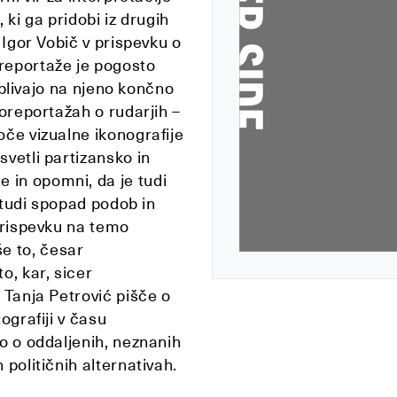
 ki ga pridobi iz drugih
 Igor Vobič v prispevku o
oreportaže je pogosto
 vplivajo na njeno končno
toreportažah o rudarjih –
oče vizualne ikonografije
svetli partizansko in
 in opomni, da je tudi
i tudi spopad podob in
 prispevku na temo
e to, česar
o, kar, sicer
. Tanja Petrović pišče o
ografiji v času
ko o oddaljenih, neznanih
 političnih alternativah.