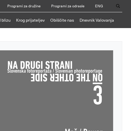
Programi za družine
Programi za odrasle
ENG
 blizu
Krog prijateljev
Obiščite nas
Dnevnik Valovanja