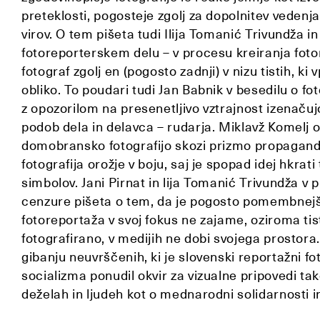
preteklosti, pogosteje zgolj za dopolnitev vedenja,
virov. O tem pišeta tudi Ilija Tomanić Trivundža in
fotoreporterskem delu – v procesu kreiranja fot
fotograf zgolj en (pogosto zadnji) v nizu tistih, ki
obliko. To poudari tudi Jan Babnik v besedilu o fo
z opozorilom na presenetljivo vztrajnost izenačuj
podob dela in delavca – rudarja. Miklavž Komelj o
domobransko fotografijo skozi prizmo propagande
fotografija orožje v boju, saj je spopad idej hkrat
simbolov. Jani Pirnat in lija Tomanić Trivundža v
cenzure pišeta o tem, da je pogosto pomembnejš
fotoreportaža v svoj fokus ne zajame, oziroma tist
fotografirano, v medijih ne dobi svojega prostora
gibanju neuvrščenih, ki je slovenski reportažni fot
socializma ponudil okvir za vizualne pripovedi ta
deželah in ljudeh kot o mednarodni solidarnosti in