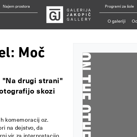
Najem prostora
Programi za šole
O galeriji
Od
del: Moč
 "Na drugi strani"
otografijo skozi
nih komemoracij oz.
i na dejstvo, da
rni vir za interpretacijo