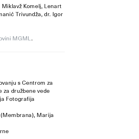
dr. Miklavž Komelj, Lenart
Tomanić Trivundža, dr. Igor
rgovini MGML
.
elovanju s Centrom za
e za družbene vede
a Fotografija
ik (Membrana), Marija
erne