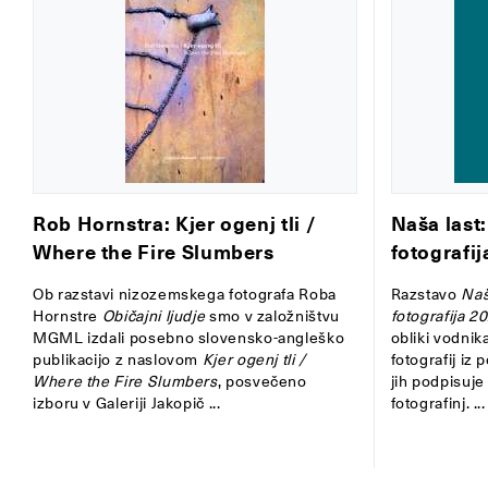
Rob Hornstra: Kjer ogenj tli /
Naša last
Where the Fire Slumbers
fotografi
Ob razstavi nizozemskega fotografa Roba
Razstavo
Naš
Hornstre
Običajni ljudje
smo v založništvu
fotografija 
MGML izdali posebno slovensko-angleško
obliki vodnika
publikacijo z naslovom
Kjer ogenj tli /
fotografij iz
Where the Fire Slumbers
, posvečeno
jih podpisuje
izboru v Galeriji Jakopič ...
fotografinj. ...