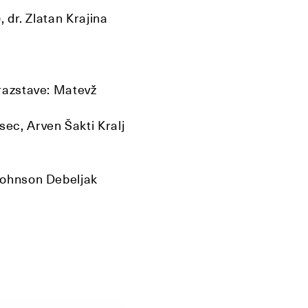
, dr. Zlatan Krajina
 razstave: Matevž
ec, Arven Šakti Kralj
c
 Johnson Debeljak