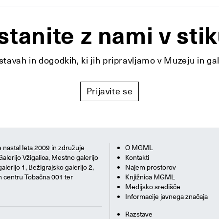
stanite z nami v stik
tavah in dogodkih, ki jih pripravljamo v Muzeju in ga
Prijavite se
 nastal leta 2009 in združuje
O MGML
Galerijo Vžigalica, Mestno galerijo
Kontakti
alerijo 1, Bežigrajsko galerijo 2,
Najem prostorov
m centru Tobačna 001 ter
Knjižnica MGML
Medijsko središče
Informacije javnega značaja
Razstave