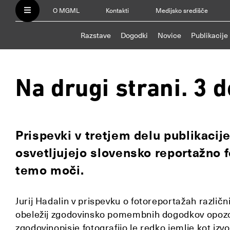
O MGML
Kontakti
Medijsko središče
Razstave
Dogodki
Novice
Publikacije
Na drugi strani. 3 
Prispevki v tretjem delu publikacije
osvetljujejo slovensko reportažno f
temo moči.
Jurij Hadalin v prispevku o fotoreportažah različ
obeležij zgodovinsko pomembnih dogodkov opozor
zgodovinopisje fotografijo le redko jemlje kot izvo