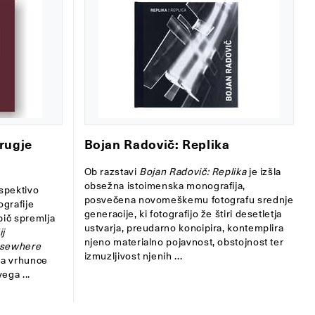
drugje
Bojan Radovič: Replika
Ob razstavi
Bojan Radovič: Replika
je izšla
obsežna istoimenska monografija,
spektivo
posvečena novomeškemu fotografu srednje
ografije
generacije, ki fotografijo že štiri desetletja
pič spremlja
ustvarja, preudarno koncipira, kontemplira
ij
njeno materialno pojavnost, obstojnost ter
sewhere
izmuzljivost njenih ...
lja vrhunce
ega ...