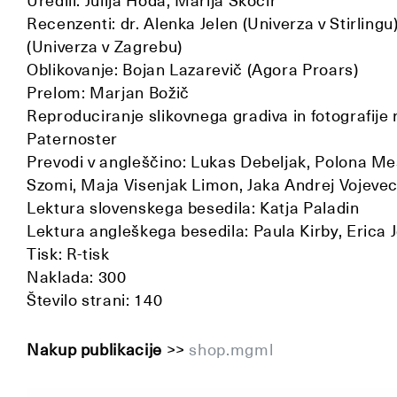
Uredili: Julija Hoda, Marija Skočir
Recenzenti: dr. Alenka Jelen (Univerza v Stirlingu)
(Univerza v Zagrebu)
Oblikovanje: Bojan Lazarevič (Agora Proars)
Prelom: Marjan Božič
Reproduciranje slikovnega gradiva in fotografije
Paternoster
Prevodi v angleščino: Lukas Debeljak, Polona Mes
Szomi, Maja Visenjak Limon, Jaka Andrej Vojeve
Lektura slovenskega besedila: Katja Paladin
Lektura angleškega besedila: Paula Kirby, Erica
Tisk: R-tisk
Naklada: 300
Število strani: 140
Nakup publikacije
>>
shop.mgml