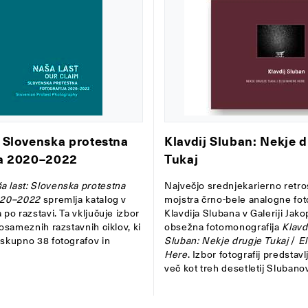
: Slovenska protestna
Klavdij Sluban: Nekje 
ja 2020–2022
Tukaj
a last: Slovenska protestna
Največjo srednjekarierno retro
2020–2022
spremlja katalog v
mojstra črno-bele analogne fot
 po razstavi. Ta vključuje izbor
Klavdija Slubana v Galeriji Jako
 posameznih razstavnih ciklov, ki
obsežna fotomonografija
Klavd
 skupno 38 fotografov in
Sluban:
Nekje drugje Tukaj
/
El
Here
. Izbor fotografij predstav
več kot treh desetletij Slubanov