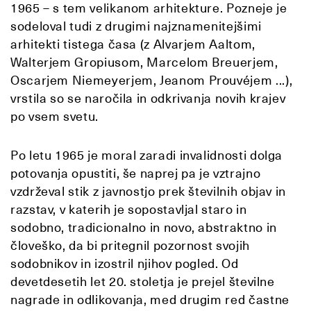
1965 – s tem velikanom arhitekture. Pozneje je
sodeloval tudi z drugimi najznamenitejšimi
arhitekti tistega časa (z Alvarjem Aaltom,
Walterjem Gropiusom, Marcelom Breuerjem,
Oscarjem Niemeyerjem, Jeanom Prouvéjem ...),
vrstila so se naročila in odkrivanja novih krajev
po vsem svetu.
Po letu 1965 je moral zaradi invalidnosti dolga
potovanja opustiti, še naprej pa je vztrajno
vzdrževal stik z javnostjo prek številnih objav in
razstav, v katerih je sopostavljal staro in
sodobno, tradicionalno in novo, abstraktno in
človeško, da bi pritegnil pozornost svojih
sodobnikov in izostril njihov pogled. Od
devetdesetih let 20. stoletja je prejel številne
nagrade in odlikovanja, med drugim red častne