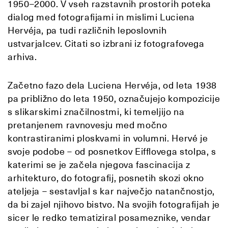
1950–2000. V vseh razstavnih prostorih poteka
dialog med fotografijami in mislimi Luciena
Hervéja, pa tudi različnih leposlovnih
ustvarjalcev. Citati so izbrani iz fotografovega
arhiva.
Začetno fazo dela Luciena Hervéja, od leta 1938
pa približno do leta 1950, označujejo kompozicije
s slikarskimi značilnostmi, ki temeljijo na
pretanjenem ravnovesju med močno
kontrastiranimi ploskvami in volumni. Hervé je
svoje podobe – od posnetkov Eifflovega stolpa, s
katerimi se je začela njegova fascinacija z
arhitekturo, do fotografij, posnetih skozi okno
ateljeja – sestavljal s kar največjo natančnostjo,
da bi zajel njihovo bistvo. Na svojih fotografijah je
sicer le redko tematiziral posameznike, vendar