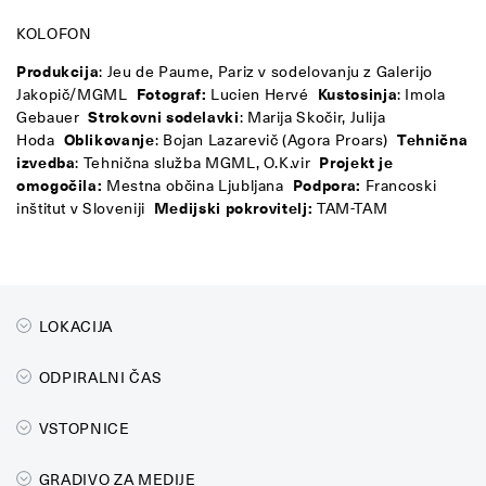
KOLOFON
Produkcija
: Jeu de Paume, Pariz v sodelovanju z Galerijo
Jakopič/MGML
Fotograf:
Lucien Hervé
Kustosinja
: Imola
Gebauer
Strokovni sodelavki
: Marija Skočir, Julija
Hoda
Oblikovanje
: Bojan Lazarevič (Agora Proars)
Tehnična
izvedba
: Tehnična služba MGML, O.K.vir
Projekt je
omogočila:
Mestna občina Ljubljana
Podpora:
Francoski
inštitut v Sloveniji
Medijski pokrovitelj:
TAM-TAM
LOKACIJA
ODPIRALNI ČAS
VSTOPNICE
GRADIVO ZA MEDIJE