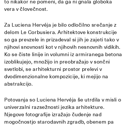
to nikakor ne pomeni, da ga ni gnala globoka
vera v človečnost.
Za Luciena Hervéja je bilo odločilno srečanje z
delom Le Corbusiera. Arhitektove konstrukcije
so ga prevzele in prizadeval si jih je zajeti tako v
njihovi snovnosti kot v njihovih nesnovnih vidikih.
Ko se čiste linije in volumni iz armiranega betona
izoblikujejo, množijo in preobražajo v sončni
svetlobi, se arhitekturni prostor prelevi v
dvodimenzionalne kompozicije, ki mejijo na
abstrakcijo.
Potovanja so Luciena Hervéja še utrdila v misli o
univerzalni razsežnosti jezika arhitekture.
Njegove fotografije izražajo čudenje nad
mogočnostjo starodavnih zgradb, obenem pa