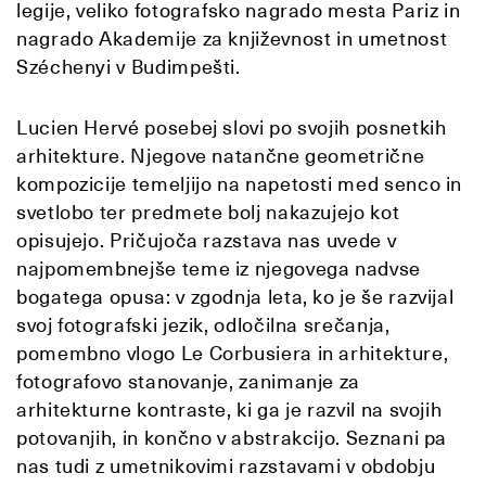
legije, veliko fotografsko nagrado mesta Pariz in
nagrado Akademije za književnost in umetnost
Széchenyi v Budimpešti.
Lucien Hervé posebej slovi po svojih posnetkih
arhitekture. Njegove natančne geometrične
kompozicije temeljijo na napetosti med senco in
svetlobo ter predmete bolj nakazujejo kot
opisujejo. Pričujoča razstava nas uvede v
najpomembnejše teme iz njegovega nadvse
bogatega opusa: v zgodnja leta, ko je še razvijal
svoj fotografski jezik, odločilna srečanja,
pomembno vlogo Le Corbusiera in arhitekture,
fotografovo stanovanje, zanimanje za
arhitekturne kontraste, ki ga je razvil na svojih
potovanjih, in končno v abstrakcijo. Seznani pa
nas tudi z umetnikovimi razstavami v obdobju