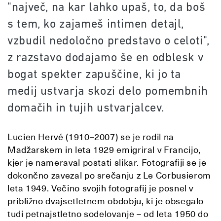
"največ, na kar lahko upaš, to, da boš
s tem, ko zajameš intimen detajl,
vzbudil nedoločno predstavo o celoti",
z razstavo dodajamo še en odblesk v
bogat spekter zapuščine, ki jo ta
medij ustvarja skozi delo pomembnih
domačih in tujih ustvarjalcev.
Lucien Hervé (1910–2007) se je rodil na
Madžarskem in leta 1929 emigriral v Francijo,
kjer je nameraval postati slikar. Fotografiji se je
dokončno zavezal po srečanju z Le Corbusierom
leta 1949. Večino svojih fotografij je posnel v
približno dvajsetletnem obdobju, ki je obsegalo
tudi petnajstletno sodelovanje – od leta 1950 do