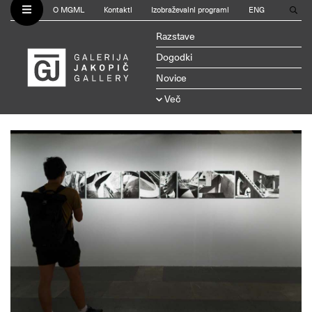
O MGML
Kontakti
Izobraževalni programi
ENG
Razstave
Dogodki
Novice
Več