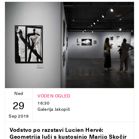
Ned
VODEN OGLED
29
16:30
Galerija Jakopič
Sep 2019
Vodstvo po razstavi Lucien Hervé:
Geometrija luči s kustosinjo Marijo Skočir