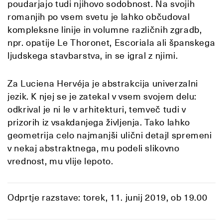
poudarjajo tudi njihovo sodobnost. Na svojih
romanjih po vsem svetu je lahko občudoval
kompleksne linije in volumne različnih zgradb,
npr. opatije Le Thoronet, Escoriala ali španskega
ljudskega stavbarstva, in se igral z njimi.
Za Luciena Hervéja je abstrakcija univerzalni
jezik. K njej se je zatekal v vsem svojem delu:
odkrival je ni le v arhitekturi, temveč tudi v
prizorih iz vsakdanjega življenja. Tako lahko
geometrija celo najmanjši ulični detajl spremeni
v nekaj abstraktnega, mu podeli slikovno
vrednost, mu vlije lepoto.
Odprtje razstave: torek, 11. junij 2019, ob 19.00