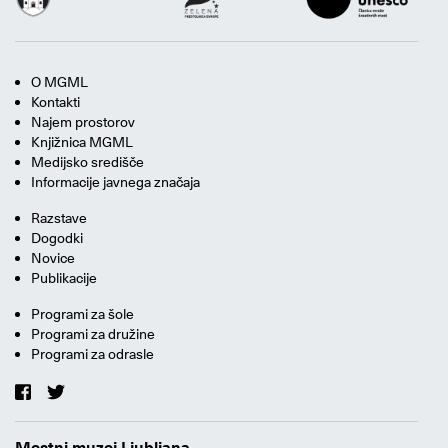
O MGML
Kontakti
Najem prostorov
Knjižnica MGML
Medijsko središče
Informacije javnega značaja
Razstave
Dogodki
Novice
Publikacije
Programi za šole
Programi za družine
Programi za odrasle
Mestni muzej Ljubljana