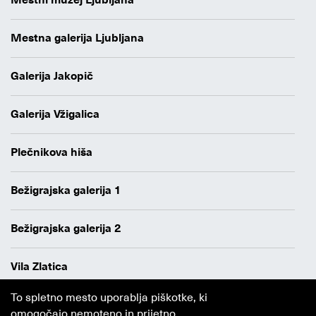
Mestna galerija Ljubljana
Galerija Jakopič
Galerija Vžigalica
Plečnikova hiša
Bežigrajska galerija 1
Bežigrajska galerija 2
Vila Zlatica
To spletno mesto uporablja piškotke, ki
Varstvo osebnih podatkov
omogočajo nemoteno in prijetno