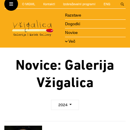
O MGML
Kontakti
Izobraževalni programi
ENG
Razstave
Dogodki
Novice
Več
Novice: Galerija
Vžigalica
2024