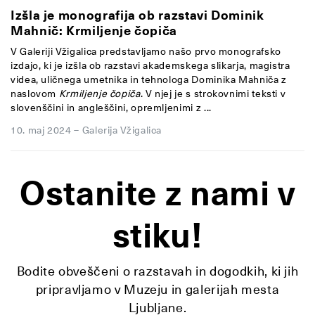
Izšla je monografija ob razstavi Dominik
Mahnič: Krmiljenje čopiča
V Galeriji Vžigalica predstavljamo našo prvo monografsko
izdajo, ki je izšla ob razstavi akademskega slikarja, magistra
videa, uličnega umetnika in tehnologa Dominika Mahniča z
naslovom
Krmiljenje čopiča
. V njej je s strokovnimi teksti v
slovenščini in angleščini, opremljenimi z ...
10. maj 2024
–
Galerija Vžigalica
Ostanite z nami v
stiku!
Bodite obveščeni o razstavah in dogodkih, ki jih
pripravljamo v Muzeju in galerijah mesta
Ljubljane.