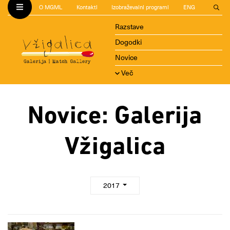
O MGML
Kontakti
Izobraževalni programi
ENG
Razstave
Dogodki
Novice
Več
Novice: Galerija
Vžigalica
2017