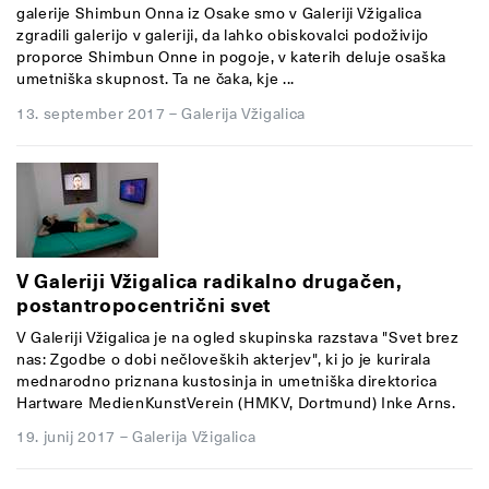
galerije Shimbun Onna iz Osake smo v Galeriji Vžigalica
zgradili galerijo v galeriji, da lahko obiskovalci podoživijo
proporce Shimbun Onne in pogoje, v katerih deluje osaška
umetniška skupnost. Ta ne čaka, kje ...
13. september 2017
–
Galerija Vžigalica
V Galeriji Vžigalica radikalno drugačen,
postantropocentrični svet
V Galeriji Vžigalica je na ogled skupinska razstava "Svet brez
nas: Zgodbe o dobi nečloveških akterjev", ki jo je kurirala
mednarodno priznana kustosinja in umetniška direktorica
Hartware MedienKunstVerein (HMKV, Dortmund) Inke Arns.
19. junij 2017
–
Galerija Vžigalica