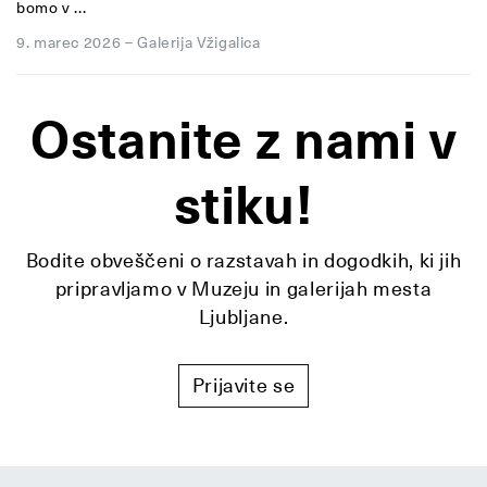
bomo v ...
9. marec 2026
–
Galerija Vžigalica
Ostanite z nami v
stiku!
Bodite obveščeni o razstavah in dogodkih, ki jih
pripravljamo v Muzeju in galerijah mesta
Ljubljane.
Prijavite se