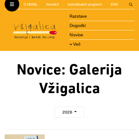
O MGML
Kontakti
Izobraževalni programi
ENG
Razstave
Dogodki
Novice
Več
Novice: Galerija
Vžigalica
2026