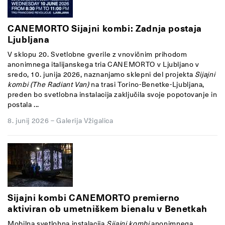
CANEMORTO Sijajni kombi: Zadnja postaja
Ljubljana
V sklopu 20. Svetlobne gverile z vnovičnim prihodom
anonimnega italijanskega tria CANEMORTO v Ljubljano v
sredo, 10. junija 2026, naznanjamo sklepni del projekta
Sijajni
kombi (The Radiant Van)
na trasi Torino-Benetke-Ljubljana,
preden bo svetlobna instalacija zaključila svoje popotovanje in
postala ...
8. junij 2026
–
Galerija Vžigalica
Sijajni kombi CANEMORTO premierno
aktiviran ob umetniškem bienalu v Benetkah
Mobilna svetlobna instalacija
Sijajni kombi
anonimnega