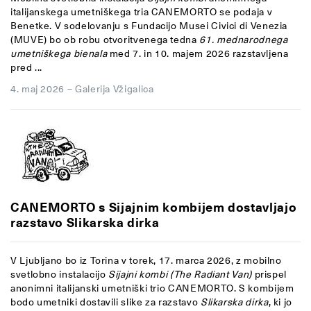
italijanskega umetniškega tria CANEMORTO se podaja v
Benetke. V sodelovanju s Fundacijo Musei Civici di Venezia
(MUVE) bo ob robu otvoritvenega tedna
61. mednarodnega
umetniškega bienala
med 7. in 10. majem 2026 razstavljena
pred ...
4. maj 2026
–
Galerija Vžigalica
CANEMORTO s Sijajnim kombijem dostavljajo
razstavo Slikarska dirka
V Ljubljano bo iz Torina v torek, 17. marca 2026, z mobilno
svetlobno instalacijo
Sijajni kombi (The Radiant Van)
prispel
anonimni italijanski umetniški trio CANEMORTO. S kombijem
bodo umetniki dostavili slike za razstavo
Slikarska dirka
, ki jo