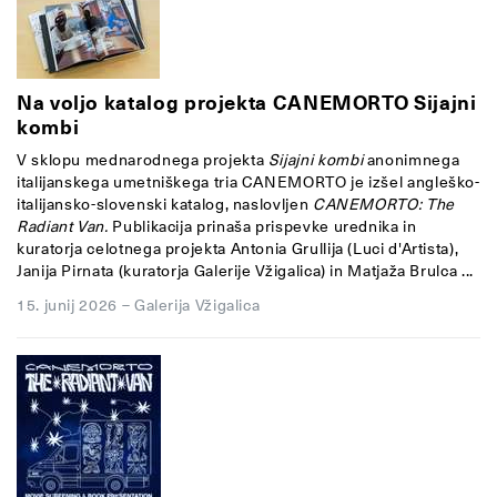
Na voljo katalog projekta CANEMORTO Sijajni
kombi
V sklopu mednarodnega projekta
Sijajni kombi
anonimnega
italijanskega umetniškega tria CANEMORTO je izšel angleško-
italijansko-slovenski katalog, naslovljen
CANEMORTO: The
Radiant Van.
Publikacija prinaša prispevke urednika in
kuratorja celotnega projekta Antonia Grullija (Luci d'Artista),
Janija Pirnata (kuratorja Galerije Vžigalica) in Matjaža Brulca ...
15. junij 2026
–
Galerija Vžigalica