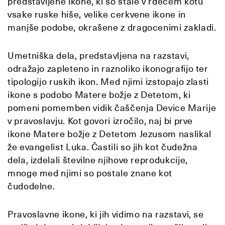
predstavljene ikone, ki so stale v rdečem kotu
vsake ruske hiše, velike cerkvene ikone in
manjše podobe, okrašene z dragocenimi zakladi.
Umetniška dela, predstavljena na razstavi,
odražajo zapleteno in raznoliko ikonografijo ter
tipologijo ruskih ikon. Med njimi izstopajo zlasti
ikone s podobo Matere božje z Detetom, ki
pomeni pomemben vidik čaščenja Device Marije
v pravoslavju. Kot govori izročilo, naj bi prve
ikone Matere božje z Detetom Jezusom naslikal
že evangelist Luka. Častili so jih kot čudežna
dela, izdelali številne njihove reprodukcije,
mnoge med njimi so postale znane kot
čudodelne.
Pravoslavne ikone, ki jih vidimo na razstavi, se