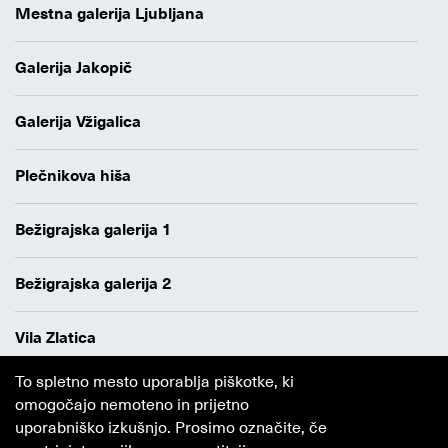
Mestna galerija Ljubljana
Galerija Jakopič
Galerija Vžigalica
Plečnikova hiša
Bežigrajska galerija 1
Bežigrajska galerija 2
Vila Zlatica
To spletno mesto uporablja piškotke, ki
Varstvo osebnih podatkov
omogočajo nemoteno in prijetno
Avtorji
uporabniško izkušnjo. Prosimo označite, če
Obvestilo o piškotkih