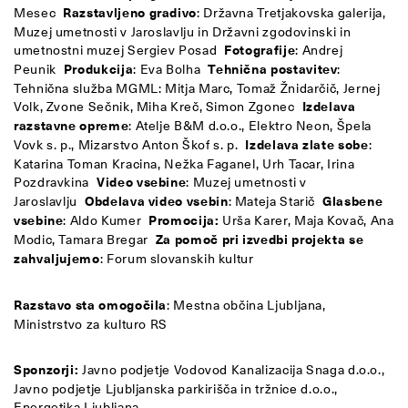
Mesec
Razstavljeno gradivo
: Državna Tretjakovska galerija,
Muzej umetnosti v Jaroslavlju in Državni zgodovinski in
umetnostni muzej Sergiev Posad
Fotografije
: Andrej
Peunik
Produkcija
: Eva Bolha
Tehnična postavitev
:
Tehnična služba MGML: Mitja Marc, Tomaž Žnidarčič, Jernej
Volk, Zvone Sečnik, Miha Kreč, Simon Zgonec
Izdelava
razstavne opreme
: Atelje B&M d.o.o., Elektro Neon, Špela
Vovk s. p., Mizarstvo Anton Škof s. p.
Izdelava zlate sobe
:
Katarina Toman Kracina, Nežka Faganel, Urh Tacar, Irina
Pozdravkina
Video vsebine
: Muzej umetnosti v
Jaroslavlju
Obdelava video vsebin
: Mateja Starič
Glasbene
vsebine
: Aldo Kumer
Promocija:
Urša Karer, Maja Kovač, Ana
Modic, Tamara Bregar
Za pomoč pri izvedbi projekta se
zahvaljujemo
: Forum slovanskih kultur
Razstavo sta omogočila
: Mestna občina Ljubljana,
Ministrstvo za kulturo RS
Sponzorji:
Javno podjetje Vodovod Kanalizacija Snaga d.o.o.,
Javno podjetje Ljubljanska parkirišča in tržnice d.o.o.,
Energetika Ljubljana