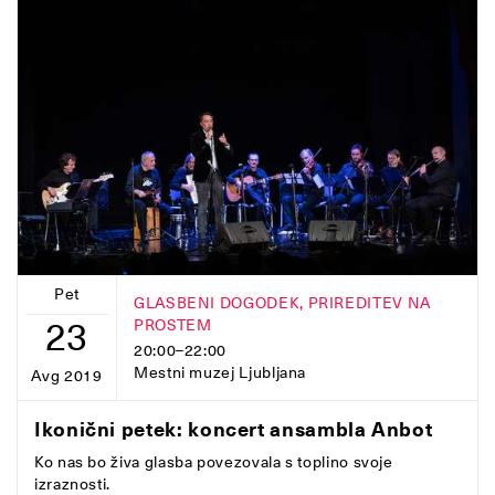
Pet
GLASBENI DOGODEK, PRIREDITEV NA
23
PROSTEM
20:00–22:00
Mestni muzej Ljubljana
Avg 2019
Ikonični petek: koncert ansambla Anbot
Ko nas bo živa glasba povezovala s toplino svoje
izraznosti.