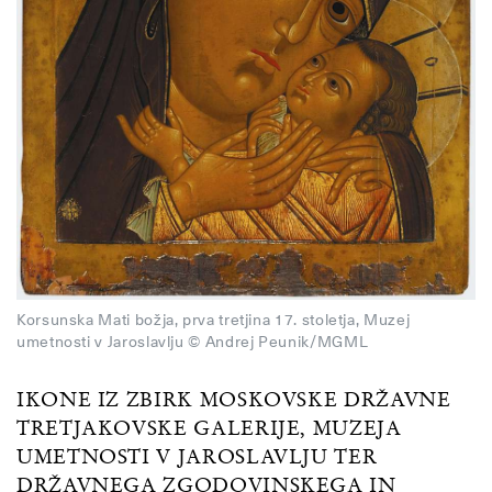
Korsunska Mati božja, prva tretjina 17. stoletja, Muzej
umetnosti v Jaroslavlju © Andrej Peunik/MGML
IKONE IZ ZBIRK MOSKOVSKE DRŽAVNE
TRETJAKOVSKE GALERIJE, MUZEJA
UMETNOSTI V JAROSLAVLJU TER
DRŽAVNEGA ZGODOVINSKEGA IN