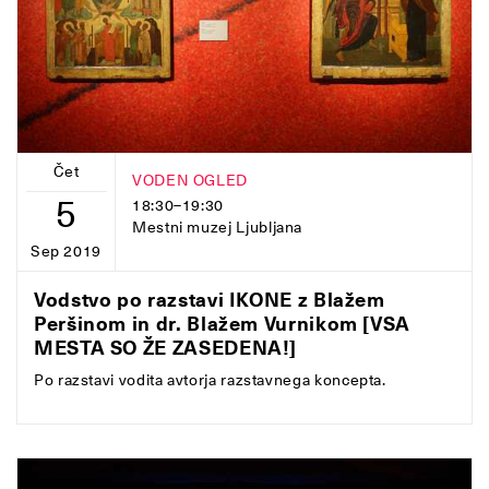
Čet
VODEN OGLED
5
18:30–19:30
Mestni muzej Ljubljana
Sep 2019
Vodstvo po razstavi IKONE z Blažem
Peršinom in dr. Blažem Vurnikom [VSA
MESTA SO ŽE ZASEDENA!]
Po razstavi vodita avtorja razstavnega koncepta.