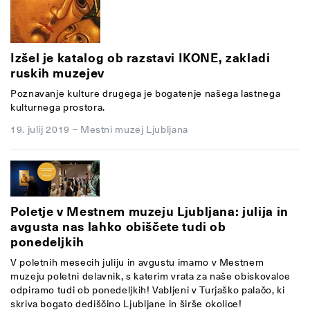
Izšel je katalog ob razstavi IKONE, zakladi
ruskih muzejev
Poznavanje kulture drugega je bogatenje našega lastnega
kulturnega prostora.
19. julij 2019
–
Mestni muzej Ljubljana
Poletje v Mestnem muzeju Ljubljana: julija in
avgusta nas lahko obiščete tudi ob
ponedeljkih
V poletnih mesecih juliju in avgustu imamo v Mestnem
muzeju poletni delavnik, s katerim vrata za naše obiskovalce
odpiramo tudi ob ponedeljkih! Vabljeni v Turjaško palačo, ki
skriva bogato dediščino Ljubljane in širše okolice!