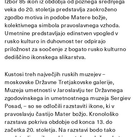
Izbor 85 ikon iz obdobja od poznega srednjega
veka do 20. stoletja predstavlja zaokroženo
zgodbo motiva in podobe Matere božje,
kolektivnega simbola pravoslavnega vzhoda.
Umetnine predstavljajo edinstven vpogled v
rusko kulturo in duhovnost ter odpirajo
priložnost za soočenje z bogato rusko kulturno
dediščino ikonskega slikarstva.
Kustosi treh največjih ruskih muzejev –
moskovske Državne Tretjakovske galerije,
Muzeja umetnosti v Jaroslavlju ter Državnega
zgodovinskega in umetnostnega muzeja Sergiev
Posad, – so se odločili razstaviti ikone, ki v
pravoslavju častijo Mater božjo. Kronološko
razstava pokriva obdobje od konca 13. do
začetka 20. stoletja. Na razstavi bodo tako