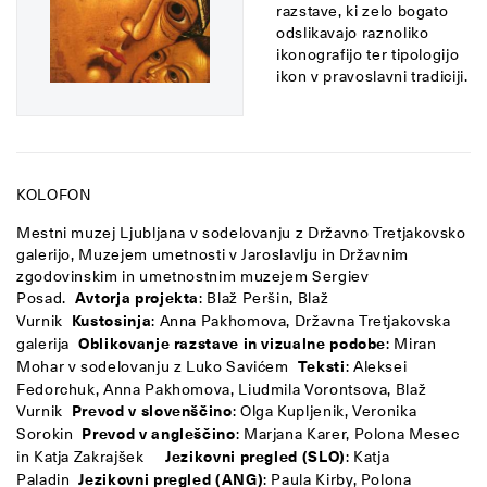
razstave, ki zelo bogato
odslikavajo raznoliko
ikonografijo ter tipologijo
ikon v pravoslavni tradiciji.
KOLOFON
Mestni muzej Ljubljana v sodelovanju z Državno Tretjakovsko
galerijo, Muzejem umetnosti v Jaroslavlju in Državnim
zgodovinskim in umetnostnim muzejem Sergiev
Posad.
Avtorja projekta
: Blaž Peršin, Blaž
Vurnik
Kustosinja
: Anna Pakhomova, Državna Tretjakovska
galerija
Oblikovanje razstave in vizualne podobe
: Miran
Mohar v sodelovanju z Luko Savićem
Teksti
: Aleksei
Fedorchuk, Anna Pakhomova, Liudmila Vorontsova, Blaž
Vurnik
Prevod v slovenščino
: Olga Kupljenik, Veronika
Sorokin
Prevod v angleščino
: Marjana Karer, Polona Mesec
in Katja Zakrajšek
Jezikovni pregled (SLO)
: Katja
Paladin
Jezikovni pregled (ANG)
: Paula Kirby, Polona