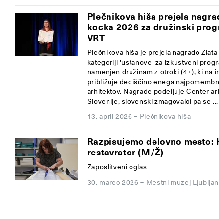
Plečnikova hiša prejela nagra
kocka 2026 za družinski pro
VRT
Plečnikova hiša je prejela nagrado Zlat
kategoriji 'ustanove' za izkustveni pro
namenjen družinam z otroki (4+), ki na i
približuje dediščino enega najpomembn
arhitektov. Nagrade podeljuje Center ar
Slovenije, slovenski zmagovalci pa se ...
13. april 2026
–
Plečnikova hiša
Razpisujemo delovno mesto: 
restavrator (M/Ž)
Zaposlitveni oglas
30. marec 2026
–
Mestni muzej Ljubljan