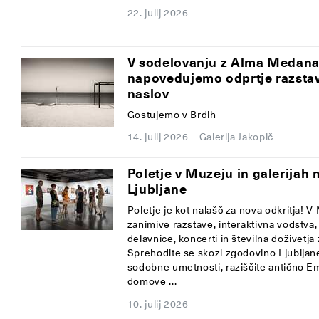
22. julij 2026
V sodelovanju z Alma Medan
napovedujemo odprtje razsta
naslov
Gostujemo v Brdih
14. julij 2026
–
Galerija Jakopič
Poletje v Muzeju in galerijah
Ljubljane
Poletje je kot nalašč za nova odkritja!
zanimive razstave, interaktivna vodstva,
delavnice, koncerti in številna doživetja
Sprehodite se skozi zgodovino Ljubljane
sodobne umetnosti, raziščite antično Em
domove ...
10. julij 2026