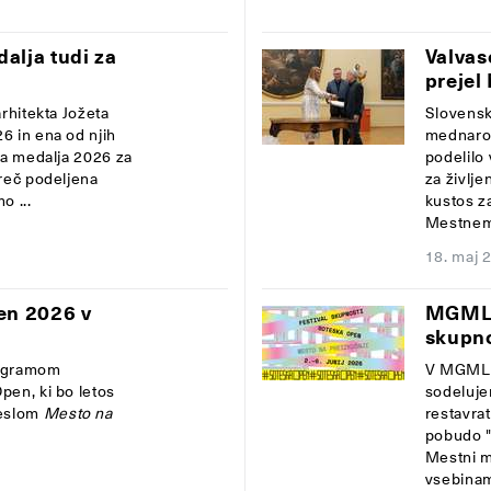
alja tudi za
Valvas
prejel
arhitekta Jožeta
Slovensk
6 in ena od njih
mednarod
va medalja 2026 za
podelilo 
mreč podeljena
za življe
o ...
kustos z
Mestnem m
18. maj 
en 2026 v
MGML s
skupn
rogramom
V MGML 
Open,
ki bo letos
sodeluj
eslom
Mesto na
restavra
pobudo "
Mestni m
vsebinam