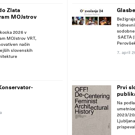
do Zlata
Glasbe
gram MOJstrov
Bežigrajs
tridnevni
sodobne
a kocka 2026 v
SAETA (M
gram MOJstrov VRT,
Perovšek,
novativen način
ejših slovenskih
7. april 
hitekture
Konservator-
Prvi s
publik
Na podla
umetnice 
a
2023/202
Ljubljan
prispeval