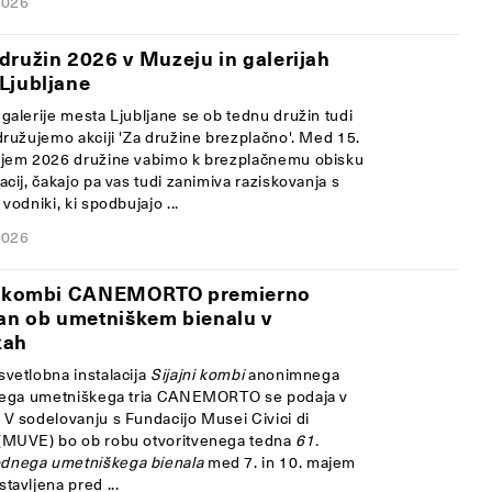
2026
družin 2026 v Muzeju in galerijah
Ljubljane
 galerije mesta Ljubljane se ob tednu družin tudi
idružujemo akciji 'Za družine brezplačno'. Med 15.
ajem 2026 družine vabimo k brezplačnemu obisku
acij, čakajo pa vas tudi zanimiva raziskovanja s
 vodniki, ki spodbujajo ...
2026
ni kombi CANEMORTO premierno
ran ob umetniškem bienalu v
kah
svetlobna instalacija
Sijajni kombi
anonimnega
skega umetniškega tria CANEMORTO se podaja v
 V sodelovanju s Fundacijo Musei Civici di
(MUVE) bo ob robu otvoritvenega tedna
61.
dnega umetniškega bienala
med 7. in 10. majem
tavljena pred ...