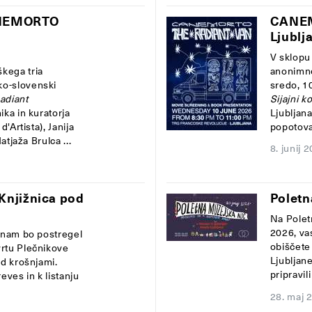
CANEMORTO
CANEMO
Ljublj
V sklopu
kega tria
anonimne
ko-slovenski
sredo, 1
diant
Sijajni k
ika in kuratorja
Ljubljana
'Artista), Janija
popotovan
atjaža Brulca ...
8. junij 
Knjižnica pod
Polet
Na Poletn
2026, va
i nam bo postregel
obiščete
vrtu Plečnikove
Ljubljane
od krošnjami.
pripravil
eves in k listanju
28. maj 