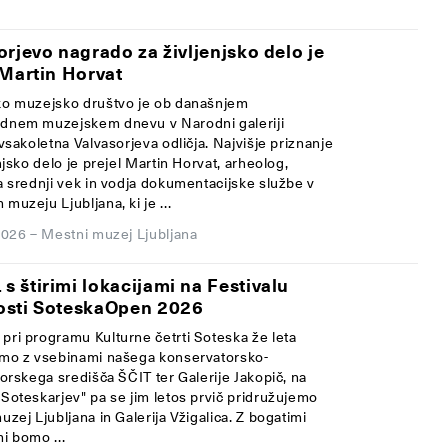
orjevo nagrado za življenjsko delo je
 Martin Horvat
o muzejsko društvo je ob današnjem
nem muzejskem dnevu v Narodni galeriji
vsakoletna Valvasorjeva odličja. Najvišje priznanje
njsko delo je prejel Martin Horvat, arheolog,
a srednji vek in vodja dokumentacijske službe v
uzeju Ljubljana, ki je ...
2026
–
Mestni muzej Ljubljana
 štirimi lokacijami na Festivalu
osti SoteskaOpen 2026
pri programu
Kulturne četrti Soteska
že leta
emo z vsebinami našega
konservatorsko-
torskega središča ŠČIT
ter
Galerije Jakopi
č, na
Soteskarjev" pa se jim letos prvič pridružujemo
uzej Ljubljana
in
Galerija Vžigalica
. Z bogatimi
i bomo ...