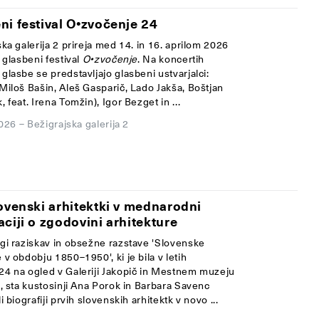
ni festival O•zvočenje 24
ka galerija 2 prireja med 14. in 16. aprilom 2026
 glasbeni festival
O•zvočenje
. Na koncertih
 glasbe
se predstavljajo glasbeni ustvarjalci:
iloš Bašin, Aleš Gasparič,
Lado Jakša, Boštjan
 feat. Irena Tomžin), Igor Bezget in ...
2026
–
Bežigrajska galerija 2
lovenski arhitektki v mednarodni
aciji o zgodovini arhitekture
gi raziskav in obsežne razstave 'Slovenske
v obdobju 1850–1950', ki je bila v letih
4 na ogled v Galeriji Jakopič in Mestnem muzeju
a, sta kustosinji Ana Porok in Barbara Savenc
i biografiji prvih slovenskih arhitektk v novo ...