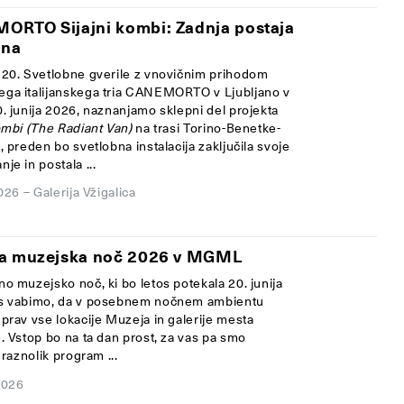
RTO Sijajni kombi: Zadnja postaja
ana
 20. Svetlobne gverile z vnovičnim prihodom
ga italijanskega tria CANEMORTO v Ljubljano v
0. junija 2026, naznanjamo sklepni del projekta
ombi (The Radiant Van)
na trasi Torino-Benetke-
, preden bo svetlobna instalacija zaključila svoje
je in postala ...
2026
–
Galerija Vžigalica
na muzejska noč 2026 v MGML
o muzejsko noč, ki bo letos potekala 20. junija
s vabimo, da v posebnem nočnem ambientu
 prav vse lokacije Muzeja in galerije mesta
. Vstop bo na ta dan prost, za vas pa smo
i raznolik program ...
2026