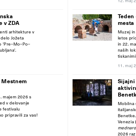
12. maj 
enska
Teden 
e v ZDA
mesta 
enti arhitekture v
Muzej in
 delo Jožeta
letos pr
tavo 'Pre–Mo–Po–
in 22. m
bljana'.
naših lok
tiskanimi
11. maj 
v Mestnem
Sijaj
aktivi
Benet
4. majem 2026 s
ed v delovanje
Mobilna 
 festivalu
italijan
 pripravili za vas!
Benetke.
Venezia 
mednaro
2026 razs