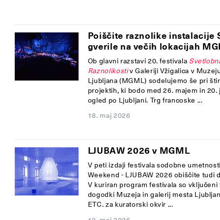
Poiščite raznolike instalacije
gverile na večih lokacijah M
Ob glavni razstavi 20. festivala
Svetlobna
Raznolikosti
v
Galeriji Vžigalica
v Muzeju 
Ljubljana (MGML) sodelujemo še pri štiri
projektih, ki bodo
med 26. majem in 20.
ogled po Ljubljani.
Trg francoske ...
18. maj 2026
LJUBAW 2026 v MGML
V peti izdaji festivala sodobne umetnost
W
eekend -
LJUBAW 2026
obiščite tud
V kuriran program festivala so vključeni 
dogodki Muzeja in galerij mesta Ljublja
ETC
. za kuratorski okvir ...
13. maj 2026