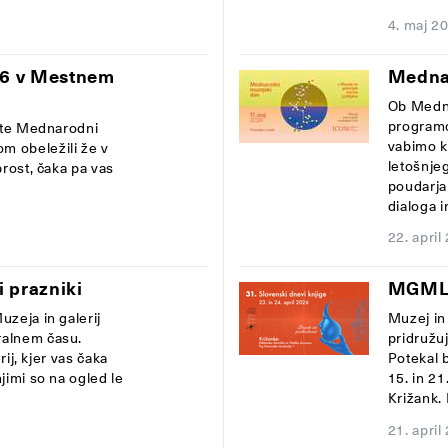
4. maj 2
26 v Mestnem
Medna
Ob Medna
programo
vite Mednarodni
vabimo k
m obeležili že v
letošnjeg
prost, čaka pa vas
poudarja
dialoga in
22. april
 prazniki
MGML n
uzeja in galerij
Muzej in 
ralnem času.
pridružu
rij, kjer vas čaka
Potekal b
jimi so na ogled le
15. in 21
Križank. P
21. april