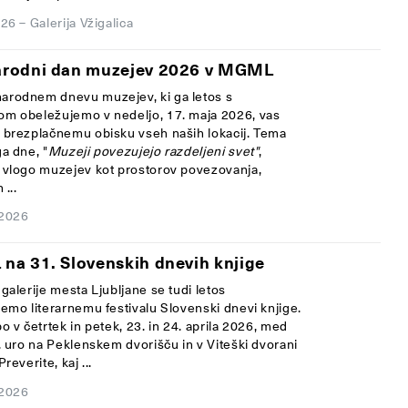
026
–
Galerija Vžigalica
rodni dan muzejev 2026 v MGML
rodnem dnevu muzejev, ki ga letos s
m obeležujemo v nedeljo, 17. maja 2026, vas
 brezplačnemu obisku vseh naših lokacij. Tema
a dne, "
Muzeji povezujejo razdeljeni svet"
,
 vlogo muzejev kot prostorov povezovanja,
 ...
 2026
a 31. Slovenskih dnevih knjige
galerije mesta Ljubljane se tudi letos
jemo literarnemu festivalu Slovenski dnevi knjige.
o v četrtek in petek, 23. in 24. aprila 2026, med
. uro na Peklenskem dvorišču in v Viteški dvorani
reverite, kaj ...
 2026