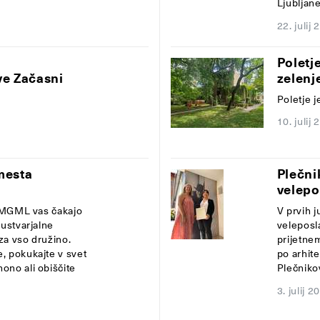
Ljubljane.
22. julij
a
Poletj
ve Začasni
zelenj
Poletje j
10. julij
 mesta
Plečni
velepo
 V MGML vas čakajo
V prvih j
 ustvarjalne
veleposl
 za vso družino.
prijetnem
, pokukajte v svet
po arhit
ono ali obiščite
Plečniko
3. julij 2