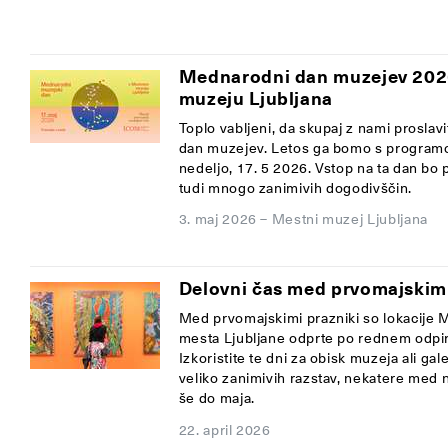
Mednarodni dan muzejev 20
muzeju Ljubljana
Toplo vabljeni, da skupaj z nami prosla
dan muzejev. Letos ga bomo s programo
nedeljo, 17. 5 2026. Vstop na ta dan bo 
tudi mnogo zanimivih dogodivščin.
3. maj 2026
–
Mestni muzej Ljubljana
Delovni čas med prvomajskimi
Med prvomajskimi prazniki so lokacije M
mesta Ljubljane odprte po rednem odpi
Izkoristite te dni za obisk muzeja ali gale
veliko zanimivih razstav, nekatere med n
še do maja.
22. april 2026