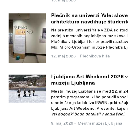
Plečnik na univerzi Yale: slov
arhitektura navdihuje študent
Na prestižni univerzi Yale v ZDA so štud
zadnjih mesecih poglobljeno raziskovali
Plečnika v Ljubljani ter pripravili razs
Mo: Micro-Urbanism in Jože Plečnik’s Lju
12. maj 2026
–
Plečnikova hiša
Ljubljana Art Weekend 2026 
muzeju Ljubljana
Mestni muzej Ljubljana se med 22. in 2
pestrim programom, ki bo ponudil vpogl
umetniškega kolektiva IRWIN, pridružuje
Ljubljana Art Weekend. Preverite, kaj smo
Vsi dogodki bodo potekali v angleščini.
9. maj 2026
–
Mestni muzej Ljubljana