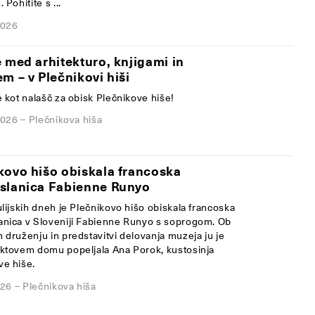
 Pohitite s ...
 2026
e med arhitekturo, knjigami in
em – v Plečnikovi hiši
e kot nalašč za obisk Plečnikove hiše!
 2026
–
Plečnikova hiša
kovo hišo obiskala francoska
slanica Fabienne Runyo
ulijskih dneh je Plečnikovo hišo obiskala francoska
anica v Sloveniji Fabienne Runyo s soprogom. Ob
 druženju in predstavitvi delovanja muzeja ju je
ektovem domu popeljala Ana Porok, kustosinja
ve hiše.
026
–
Plečnikova hiša