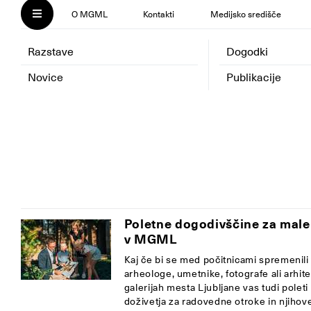
O MGML
Kontakti
Medijsko središče
Razstave
Dogodki
Novice
Publikacije
Poletne dogodivščine za male
v MGML
Kaj če bi se med počitnicami spremenili
arheologe, umetnike, fotografe ali arhit
galerijah mesta Ljubljane vas tudi poleti
doživetja za radovedne otroke in njihov