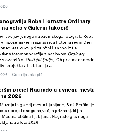
2026
nografija Roba Hornstre Ordinary
 na voljo v Galeriji Jakopič
avi uveljavljenega nizozemskega fotografa Roba
e v nizozemskem razstavišču Fotomuseum Den
konec leta 2023 pri založbi Lannoo izšla
ktivna fotomonografija z naslovom
Ordinary
v slovenščini
Običajni ljudje
). Ob prvi mednarodni
vi projekta v Ljubljani je ...
2026
–
Galerija Jakopič
eršin prejel Nagrado glavnega mesta
ana 2026
Muzeja in galerij mesta Ljubljane, Blaž Peršin, je
petek prejel enega največjih priznanj, ki jih
e Mestna občina Ljubljana, Nagrado glavnega
ubljana za leto 2026.