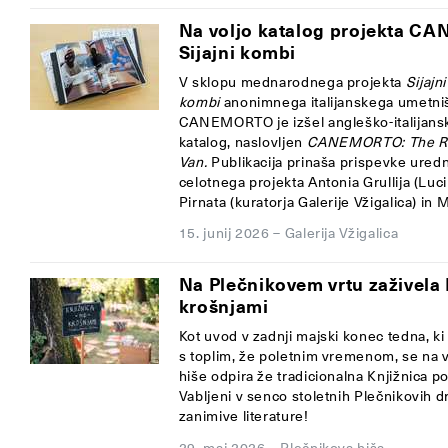
Na voljo katalog projekta 
Sijajni kombi
V sklopu mednarodnega projekta
Sijajni
kombi
anonimnega italijanskega umetniš
CANEMORTO je izšel angleško-italijans
katalog, naslovljen
CANEMORTO: The Ra
Van.
Publikacija prinaša prispevke uredn
celotnega projekta Antonia Grullija (Luci d
Pirnata (kuratorja Galerije Vžigalica) in M
15. junij 2026
–
Galerija Vžigalica
Na Plečnikovem vrtu zaživela 
krošnjami
Kot uvod v zadnji majski konec tedna, k
s toplim, že poletnim vremenom, se na 
hiše odpira že tradicionalna Knjižnica p
Vabljeni v senco stoletnih Plečnikovih dr
zanimive literature!
29. maj 2026
–
Plečnikova hiša