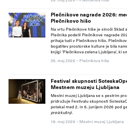
Plečnikove nagrade 2026: med
Plečnikovo hišo
Na vrtu Plečnikove hiše je sinoči Sklad 
Plečnika podelil Plečnikove nagrade 202
prihaja tudi v Plečnikovo hišo. Plečniko
bogatitev prostorske kulture je bila na
knjigi 'Plečnikova zelena Ljubljana', ki sm
26. maj 2026
–
Plečnikova hiša
Festival skupnosti SoteskaOp
Mestnem muzeju Ljubljana
Mestni muzej Ljubljana se s pestrim p
pridružuje
Festivalu skupnosti Soteska
potekal med
2. in 6. junijem 2026
pod g
preizkušnji.
18. maj 2026
–
Mestni muzej Ljubljana