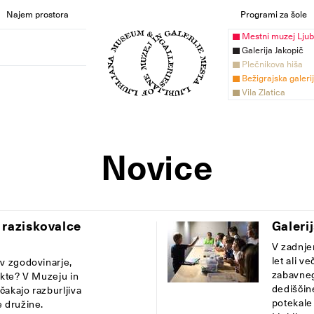
Najem prostora
Programi za šole
Mestni muzej Ljub
Galerija Jakopič
Plečnikova hiša
Bežigrajska galeri
Vila Zlatica
Novice
 raziskovalce
Galeri
V zadnje
let ali v
 v zgodovinarje,
zabavneg
ekte? V Muzeju in
dediščine
 čakajo razburljiva
potekale 
e družine.