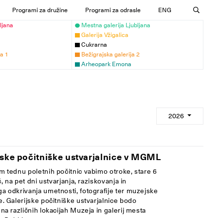
Programi za družine
Programi za odrasle
ENG
ljana
Mestna galerija Ljubljana
Galerija Vžigalica
Cukrarna
ja 1
Bežigrajska galerija 2
Arheopark Emona
2026
jske počitniške ustvarjalnice v MGML
m tednu poletnih počitnic vabimo otroke, stare 6
eč, na pet dni ustvarjanja, raziskovanja in
a odkrivanja umetnosti, fotografije ter muzejske
. Galerijske počitniške ustvarjalnice bodo
na različnih lokacijah Muzeja in galerij mesta