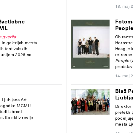
18. maj 
 Svetlobne
Fotomo
GML
People
 gverila:
Ob razst
in galerijah mesta
Hornstr
h festivalskih
Haag je 
 junijem 2026
na
retrospe
People
(
predstavit
14. maj 
Blaž P
Ljublj
i
Lju
bljana
A
rt
i dogodke MGML!
Direktor 
tudi izbrani
pretekli 
ne. Kolektiv
revije
podeljuj
mesta Lj