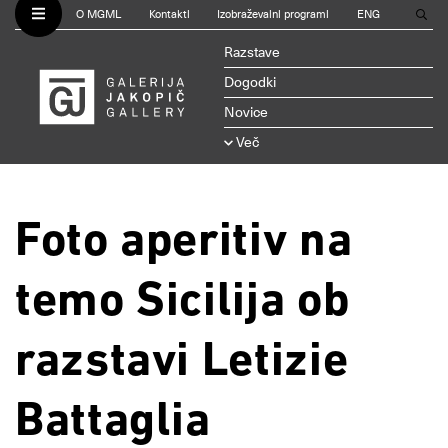
O MGML
Kontakti
Izobraževalni programi
ENG
Razstave
Dogodki
Novice
Več
Foto aperitiv na
temo Sicilija ob
razstavi Letizie
Battaglia