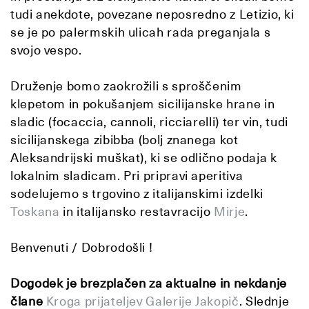
tudi anekdote, povezane neposredno z Letizio, ki
se je po palermskih ulicah rada preganjala s
svojo vespo.
Druženje bomo zaokrožili s sproščenim
klepetom in pokušanjem sicilijanske hrane in
sladic (focaccia, cannoli, ricciarelli) ter vin, tudi
sicilijanskega zibibba (bolj znanega kot
Aleksandrijski muškat), ki se odlično podaja k
lokalnim sladicam. Pri pripravi aperitiva
sodelujemo s trgovino z italijanskimi izdelki
Toskana
in italijansko restavracijo
Mirje
.
Benvenuti / Dobrodošli !
D
ogodek je brezplačen
za aktualne in nekdanje
člane
Kroga prijateljev Galerije Jakopič
. Slednje