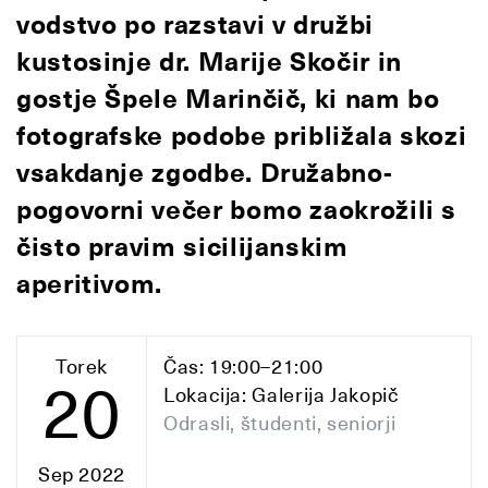
vodstvo po razstavi v družbi
kustosinje dr. Marije Skočir in
gostje Špele Marinčič, ki nam bo
fotografske podobe približala skozi
vsakdanje zgodbe. Družabno-
pogovorni večer bomo zaokrožili s
čisto pravim sicilijanskim
aperitivom.
Torek
Čas: 19:00–21:00
20
Lokacija: Galerija Jakopič
Odrasli, študenti, seniorji
Sep 2022