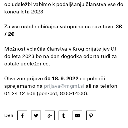
ob udeležbi vabimo k podaljšanju članstva vse do
konca leta 2023.
Za vse ostale običajna vstopnina na razstavo:
3€
/ 2€
Možnost vplačila članstva v Krog prijateljev GJ
do leta 2023 bo na dan dogodka odprta tudi za
ostale udeležence.
Obvezne prijave
do 18. 9. 2022
do polnoči
sprejemamo na
prijava@mgml.si
ali na telefon
01 24 12 506 (pon-pet, 8:00-14:00).
Deli: