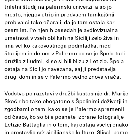
triletni študij na palermski univerzi, a so jo
mesto, njegov utrip in predvsem tamkajšnji
prebivalci tako očarali, da je tam ostala kar
osem let. Po njenih besedah je avdiovizualna
umetnost v vseh oblikah na Siciliji zelo živa in
ima veliko kakovostnega podmladka, med
študijem in delom v Palermu pa se je Špela tudi
družila z ljudmi, ki so si bili blizu z Letizio. Špela
ostaja na Sicilijo navezana, saj ji predstavlja
drugi dom in se v Palermo vedno znova vrača.
Vodstvo po razstavi v družbi kustosinje dr. Marije
Skočir bo tako obogateno s Špelinimi doživetji in
zgodbami o tem, kako se je Palermo spremenil
od časov, ko so bile posnete izbrane fotografije
Letizie Battaglia in o tem, kaj ostaja vselej enako
in prestavlja srž sicilijanske kulture. Slišali bomo