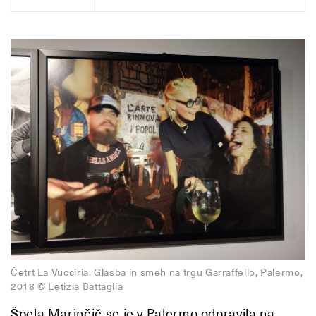
Četrt La Vucciria. Glasba in smeh na trgu Garraffello, Palermo,
2018 © Letizia Battaglia
Špela Marinčič se je v Palermo odpravila na