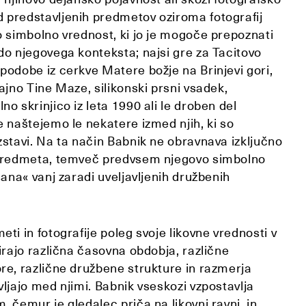
 predstavljenih predmetov oziroma fotografij
o simbolno vrednost, ki jo je mogoče prepoznati
do njegovega konteksta; najsi gre za Tacitovo
e podobe iz cerkve Matere božje na Brinjevi gori,
lajno Tine Maze, silikonski prsni vsadek,
no skrinjico iz leta 1990 ali le droben del
e naštejemo le nekatere izmed njih, ki so
zstavi. Na ta način Babnik ne obravnava izključno
 predmeta, temveč predvsem njegovo simbolno
isana« vanj zaradi uveljavljenih družbenih
eti in fotografije poleg svoje likovne vrednosti v
tirajo različna časovna obdobja, različne
re, različne družbene strukture in razmerja
vljajo med njimi. Babnik vseskozi vzpostavlja
, čemur je gledalec priča na likovni ravni, in