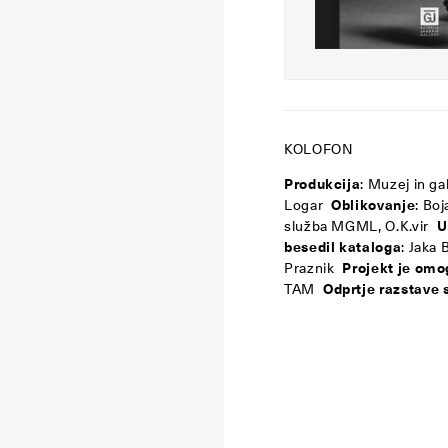
KOLOFON
Produkcija
: Muzej in ga
Logar
Oblikovanje
: Bo
služba MGML, O.K.vir
U
besedil kataloga
: Jaka 
Praznik
Projekt je omo
TAM
Odprtje razstave 