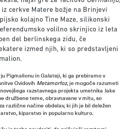
 iz cerkve Matere božje na Brinjevi
mpijsko kolajno Tine Maze, silikonski
eferendumsko volilno skrinjico iz leta
ben del berlinskega zidu, če
katere izmed njih, ki so predstavljeni
gmalion.
u Pigmalionu in Galateji, ki ga prebiramo v
snitve Ovidovih
Metamorfoz
, je mogoče razumeti
jnovejšega razstavnega projekta umetnika Jake
ne družbene teme, obravnavane v mitu, so
a različne načine obdelav, ki jih je bil deležen
ikarstvo, kiparstvo in popularno kulturo.