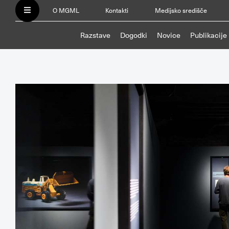
O MGML
Kontakti
Medijsko središče
Razstave
Dogodki
Novice
Publikacije