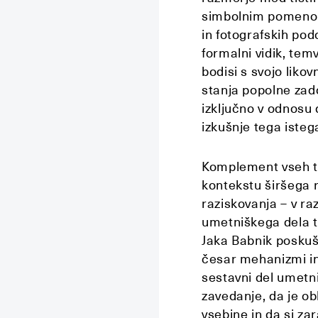
simbolnim pomenom
in fotografskih pod
formalni vidik, te
bodisi s svojo liko
stanja popolne zado
izključno v odnosu
izkušnje tega iste
Komplement vseh te
kontekstu širšega
raziskovanja – v ra
umetniškega dela t
Jaka Babnik poskuša
česar mehanizmi in
sestavni del umetn
zavedanje, da je obl
vsebine in da si za