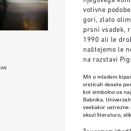
votivne podobe
gori, zlato oli
prsni vsadek, r
1990 ali le dro
naštejemo le ne
na razstavi Pi
ČAS
Mit o mladem kiparj
vrsticah desete pe
kot simbolno os na
Babnika. Univerzal
vsekakor ustrezne z
skozi literaturo, sl