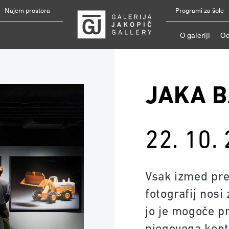
Najem prostora
Programi za šole
O galeriji
Od
JAKA B
22. 10.
Vsak izmed pre
fotografij nosi
jo je mogoče p
njegovega kont