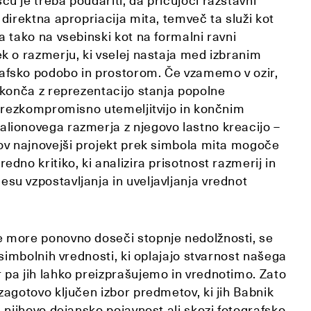
u je treba poudariti, da pričujoči razstavni
 direktna apropriacija mita, temveč ta služi kot
a tako na vsebinski kot na formalni ravni
k o razmerju, ki vselej nastaja med izbranim
fsko podobo in prostorom. Če vzamemo v ozir,
 konča z reprezentacijo stanja popolne
 brezkompromisno utemeljitvijo in končnim
lionovega razmerja z njegovo lastno kreacijo –
kov najnovejši projekt prek simbola mita mogoče
edno kritiko, ki analizira prisotnost razmerij in
su vzpostavljanja in uveljavljanja vrednot
 more ponovno doseči stopnje nedolžnosti, se
n simbolnih vrednosti, ki oplajajo stvarnost našega
 pa jih lahko preizprašujemo in vrednotimo. Zato
zagotovo ključen izbor predmetov, ki jih Babnik
i njihovo dejansko pojavnost ali skozi fotografsko