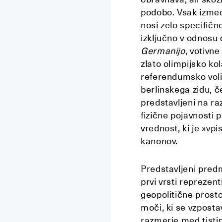
podobo. Vsak izmed
nosi zelo specifičn
izključno v odnosu 
Germanijo
, votivn
zlato olimpijsko ko
referendumsko volil
berlinskega zidu, č
predstavljeni na ra
fizične pojavnosti
vrednost, ki je »vp
kanonov.
Predstavljeni predm
prvi vrsti reprezen
geopolitične prosto
moči, ki se vzposta
razmerje med tistim