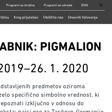
Programi za družine
Programi za odrasle
ENG
 blizu
Krog prijateljev
Obiščite nas
Dnevnik Valovanja
ABNIK: PIGMALION
 2019–26. 1. 2020
dstavljenih predmetov oziroma
 zelo specifično simbolno vrednost, ki
repoznati izključno v odnosu do
eksta; najsi gre za Tacitovo
Germanijo
,