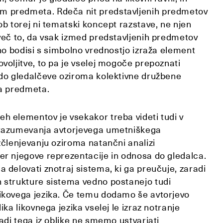
 predmeta. Rdeča nit predstavljenih predmetov
ob torej ni tematski koncept razstave, ne njen
mveč to, da vsak izmed predstavljenih predmetov
vno bodisi s simbolno vrednostjo izraža element
voljitve, to pa je vselej mogoče prepoznati
 do gledalčeve oziroma kolektivne družbene
ga predmeta.
h elementov je vsekakor treba videti tudi v
 razumevanja avtorjevega umetniškega
zčlenjevanju oziroma natančni analizi
er njegove reprezentacije in odnosa do gledalca.
 delovati znotraj sistema, ki ga preučuje, zaradi
 strukture sistema vedno postanejo tudi
ikovega jezika. Če temu dodamo še avtorjevo
ika likovnega jezika vselej le izraz notranje
radi tega iz oblike ne smemo ustvarjati