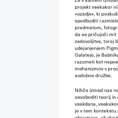
Že v samem izhodišč
projekt vsekakor ni
»ozadje«, ki poskuš
spodbuditi razmisle
predmetom, fotogra
da se pričujoči mit
zadovoljitve, torej
udejanjenjem Pigma
Galatejo, je Babni
razumeti kot neposr
mehanizmov v proce
sodobne družbe.
Nihče izmed nas ne
osvoboditi teorij i
vsakdana, vsekakor
je v tem kontekstu 
obravnava, ali skoz