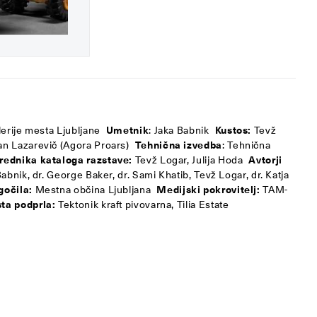
lerije mesta Ljubljane
Umetnik
: Jaka Babnik
Kustos:
Tevž
jan Lazarevič (Agora Proars)
Tehnična izvedba
: Tehnična
rednika kataloga razstave:
Tevž Logar, Julija Hoda
Avtorji
Babnik, dr. George Baker, dr. Sami Khatib, Tevž Logar, dr. Katja
gočila:
Mestna občina Ljubljana
Medijski pokrovitelj:
TAM-
sta podprla:
Tektonik kraft pivovarna, Tilia Estate