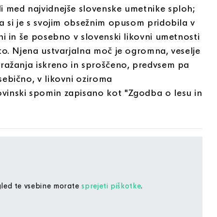
 med najvidnejše slovenske umetnike sploh;
a si je s svojim obsežnim opusom pridobila v
ni in še posebno v slovenski likovni umetnosti
to. Njena ustvarjalna moč je ogromna, veselje
ražanja iskreno in sproščeno, predvsem pa
ebično, v likovni oziroma
inski spomin zapisano kot "Zgodba o lesu in
led te vsebine morate
sprejeti piškotke
.