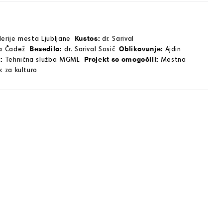
Kustos:
erije mesta Ljubljane
dr. Sarival
Besedilo:
Oblikovanje:
a Čadež
dr. Sarival Sosič
Ajdin
a:
Projekt so omogočili:
Tehnična služba MGML
Mestna
k za kulturo