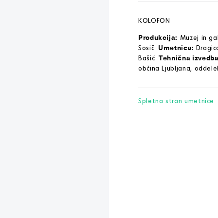
KOLOFON
Produkcija:
Muzej in gal
Umetnica:
Sosič
Dragic
Tehnična izvedb
Bašić
občina Ljubljana, oddele
Spletna stran umetnice