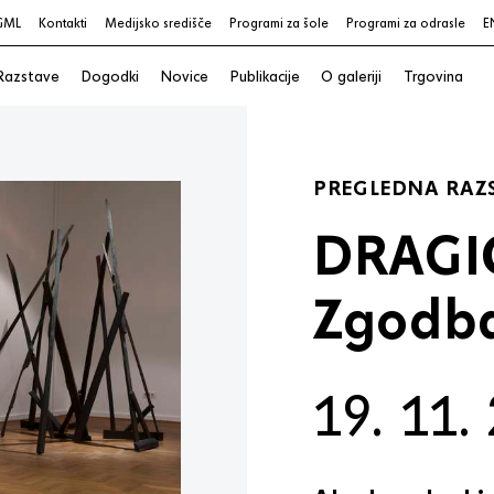
GML
Kontakti
Medijsko središče
Programi za šole
Programi za odrasle
E
Razstave
Dogodki
Novice
Publikacije
O galeriji
Trgovina
PREGLEDNA RAZ
DRAGI
Zgodba 
19. 11.