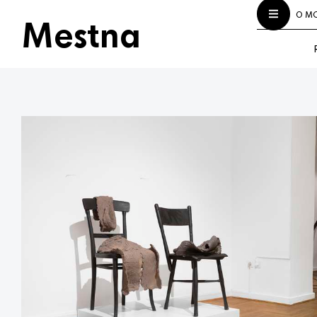
O M
Mestna