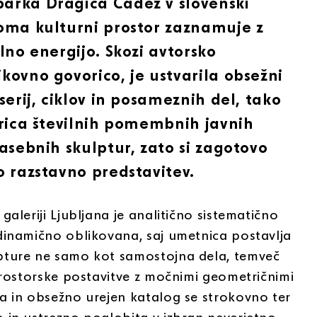
arka Dragica Čadež v slovenski
oma kulturni prostor zaznamuje z
lno energijo. Skozi avtorsko
kovno govorico, je ustvarila obsežni
serij, ciklov in posameznih del, tako
orica številnih pomembnih javnih
zasebnih skulptur, zato si zagotovo
o razstavno predstavitev.
galeriji Ljubljana je analitično sistematično
dinamično oblikovana, saj umetnica postavlja
pture ne samo kot samostojna dela, temveč
 prostorske postavitve z močnimi geometričnimi
a in obsežno urejen katalog se strokovno ter