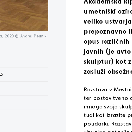
Akademska kip
umetniški ozir
veliko ustvarja
prepoznavno li
na, 2020 © Andrej Peunik
opus različnih 
javnih (je avt
skulptur) kot 
zasluži obsežn
AS
Razstava v Mestni 
ter postavitveno 
mnoge svoje skul
tudi kot izrazite
poudarki. Razstav