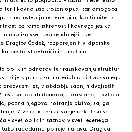
 in ustrezno poglobita v izbran neverjetno
ko ter likovno zaokrožen opus, kar omogoča
 kiparkino ustvarjalno energijo, kontinuiteto
istnost oziroma iskrenost likovnega jezika.
 in analiza vseh pomembnejših del
 Dragice Čadež, razporejenih v kiparske
liko pestrost avtoričinih umetnin.
ta oblik in odnosov ter raziskovanju struktur
sti si je kiparka za materialno bistvo svojega
a predvsem les, v obdobju zadnjih dvajsetih
. V lesu se počuti domače, sproščeno, obvlada
ja, pozna njegovo notranje bistvo, saj ga
terijo. Z velikim spoštovanjem do lesa se
a v svet oblik in zaznav, v svet lesenega
a tako radodarno ponuja narava. Dragica