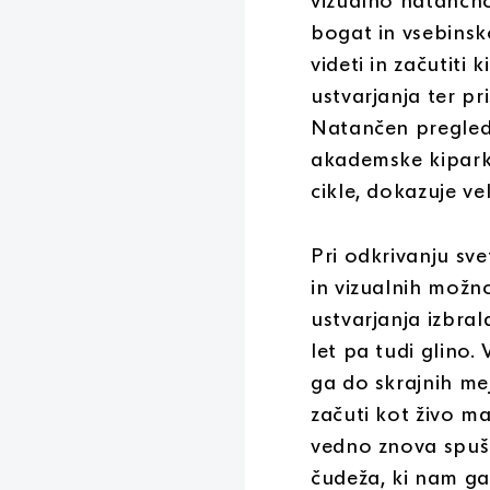
vizualno natančno
bogat in vsebins
videti in začutiti
ustvarjanja ter pr
Natančen pregled
akademske kiparke
cikle, dokazuje ve
Pri odkrivanju sve
in vizualnih možno
ustvarjanja izbral
let pa tudi glino
ga do skrajnih me
začuti kot živo ma
vedno znova spušč
čudeža, ki nam g