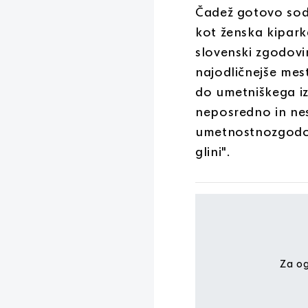
Čadež gotovo sodi
kot ženska kipark
slovenski zgodovi
najodličnejše mes
do umetniškega iz
neposredno in nes
umetnostnozgodov
glini".
Za og