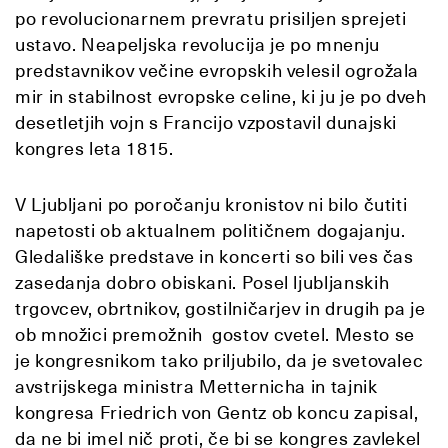
po revolucionarnem prevratu prisiljen sprejeti
ustavo. Neapeljska revolucija je po mnenju
predstavnikov večine evropskih velesil ogrožala
mir in stabilnost evropske celine, ki ju je po dveh
desetletjih vojn s Francijo vzpostavil dunajski
kongres leta 1815.
V Ljubljani po poročanju kronistov ni bilo čutiti
napetosti ob aktualnem političnem dogajanju.
Gledališke predstave in koncerti so bili ves čas
zasedanja dobro obiskani. Posel ljubljanskih
trgovcev, obrtnikov, gostilničarjev in drugih pa je
ob množici premožnih gostov cvetel. Mesto se
je kongresnikom tako priljubilo, da je svetovalec
avstrijskega ministra Metternicha in tajnik
kongresa Friedrich von Gentz ob koncu zapisal,
da ne bi imel nič proti, če bi se kongres zavlekel