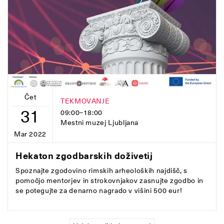
Čet
TEKMOVANJE
31
09:00–18:00
Mestni muzej Ljubljana
Mar 2022
Hekaton zgodbarskih doživetij
Spoznajte zgodovino rimskih arheoloških najdišč, s
pomočjo mentorjev in strokovnjakov zasnujte zgodbo in
se potegujte za denarno nagrado v višini 500 eur!