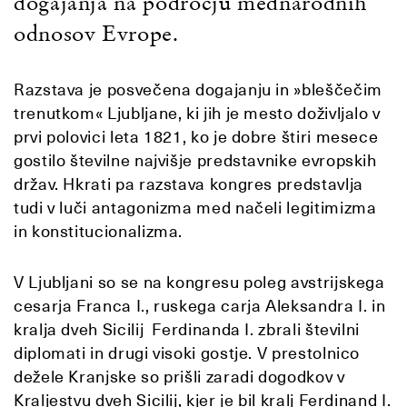
dogajanja na področju mednarodnih
odnosov Evrope.
Razstava je posvečena dogajanju in »bleščečim
trenutkom« Ljubljane, ki jih je mesto doživljalo v
prvi polovici leta 1821, ko je dobre štiri mesece
gostilo številne najvišje predstavnike evropskih
držav. Hkrati pa razstava kongres predstavlja
tudi v luči antagonizma med načeli legitimizma
in konstitucionalizma.
V Ljubljani so se na kongresu poleg avstrijskega
cesarja Franca I., ruskega carja Aleksandra I. in
kralja dveh Sicilij Ferdinanda I. zbrali številni
diplomati in drugi visoki gostje. V prestolnico
dežele Kranjske so prišli zaradi dogodkov v
Kraljestvu dveh Sicilij, kjer je bil kralj Ferdinand I.