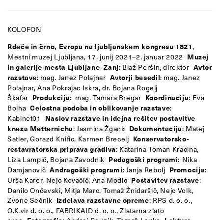
KOLOFON
Rdeče in črno, Evropa na ljubljanskem kongresu 1821
,
Mestni muzej Ljubljana, 17. junij 2021–2. januar 2022
Muzej
in galerije mesta Ljubljane
Zanj
: Blaž Peršin, direktor
Avtor
razstave
: mag. Janez Polajnar
Avtorji besedil
: mag. Janez
Polajnar, Ana Pokrajac Iskra, dr. Bojana Rogelj
Škafar
Produkcija
: mag. Tamara Bregar
Koordinacija
: Eva
Bolha
Celostna podoba in oblikovanje razstave
:
Kabinet01
Naslov razstave in idejna rešitev postavitve
kneza Metternicha
: Jasmina Žgank
Dokumentacija
: Matej
Satler, Gorazd Knific, Karmen Brecelj
Konservatorsko-
restavratorska priprava gradiva
: Katarina Toman Kracina,
Liza Lampič, Bojana Zavodnik
Pedagoški programi:
Nika
Damjanovič
Andragoški programi
: Janja Rebolj
Promocija
:
Urša Karer, Nejc Kovačič, Ana Modic
Postavitev razstave
:
Danilo Ončevski, Mitja Marc, Tomaž Žnidaršič, Nejc Volk,
Zvone Sečnik
Izdelava razstavne opreme
: RPS d. o. o.,
O.K.vir d. o. o., FABRIKAID d. o. o., Zlatarna zlato