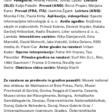
runo
Fotografia
: Andrej Peunik, Tomaž Lauko
Lektura
(SLO)
: Katja Paladin
Prevod (ANG)
: Borut Praper, Marjana
Karer
Prevod (FRA, ITA):
Jasmina Žgank
Lektura (ANG)
:
Monika Fritz, Paula Kirby
Aplikacije, videoprikaz:
Specto
informacijske tehnologije d. o. o.
Avdio zgodbe:
Knjižnica
slepih in slabovidnih, Primož Kolenc, Dereck Snyder, Nataša
Gerželj Hribovšek, Radio Študent, Ličer solutions d. o. o.,
Lambda
Interaktivne vsebine:
Nika Damjanovič, Ema
Marinčič, David Mohorič, Jaka Vukotič, Urška Dolenc, RSN
media, dr. Pavel Car
Avtor glasbe na razstavi
: Urban
Koder
Operne interpretacije:
Petra Vrh Vrezec, Tea
Plesničar
Filmsko gradivo na razstavi
: Surf film D.r.l., Rim,
1982 Gaumont / France 3 Cinema, Neuilly-sur-
Seine
Obdelava video vsebin
: Mateja Starič
Za razstavo so predmete in gradivo posodili:
Museé national
des château de Malmaison et Bois-Préau, Pariz, Musei
Provinciali di Gorizia, Gorica, Reggia di Caserta, Caserta,
Museo civico del Risorgimento, Bologna, Anhaltische
Gemäldegalerie, Dessau, Österreichische Nationalbibliothek,
Dunaj, Galerie Belvedere, Dunaj, Neue Galerie Graz /
Universalmuseum Joanneum, Gradec, Österreichische