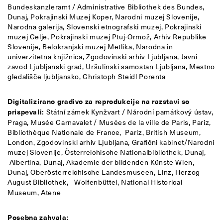
Bundeskanzleramt / Administrative Bibliothek des Bundes,
Dunaj, Pokrajinski Muzej Koper, Narodni muzej Slovenije,
Narodna galerija, Slovenski etnografski muzej, Pokrajinski
muzej Celje, Pokrajinski muzej Ptuj-Ormož, Arhiv Republike
Slovenije, Belokranjski muzej Metlika, Narodna in
univerzitetna knjižnica, Zgodovinski arhiv Ljubljana, Javni
zavod Ljubljanski grad, Uršulinski samostan Ljubljana, Mestno
gledališče ljubljansko, Christoph Steidl Porenta
Digitalizirano gradivo za reprodukcije na razstavi so
prispevali:
Státní zámek Kynžvart / Národní památkový ústav,
Praga, Musée Carnavalet / Musées de la ville de Paris, Pariz,
Bibliothèque Nationale de France, Pariz, British Museum,
London, Zgodovinski arhiv Ljubljana, Grafični kabinet/Narodni
muzej Slovenije, Österreichische Nationalbibliothek, Dunaj,
Albertina, Dunaj, Akademie der bildenden Künste Wien,
Dunaj, Oberösterreichische Landesmuseen, Linz, Herzog
August Bibliothek,
Wolfenbüttel, National Historical
Museum, Atene
Posebna zahvala: