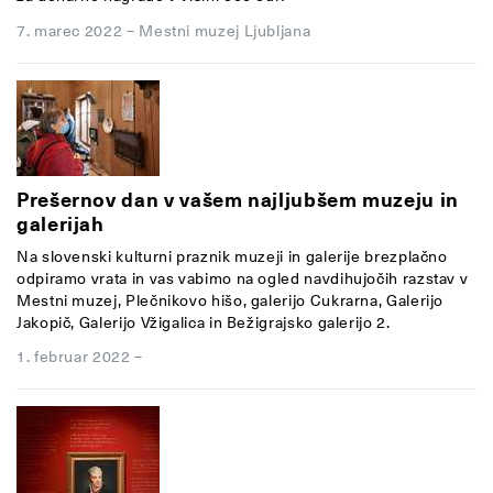
7. marec 2022
–
Mestni muzej Ljubljana
Prešernov dan v vašem najljubšem muzeju in
galerijah
Na slovenski kulturni praznik muzeji in galerije brezplačno
odpiramo vrata in vas vabimo na ogled navdihujočih razstav v
Mestni muzej, Plečnikovo hišo, galerijo Cukrarna, Galerijo
Jakopič, Galerijo Vžigalica in Bežigrajsko galerijo 2.
1. februar 2022
–