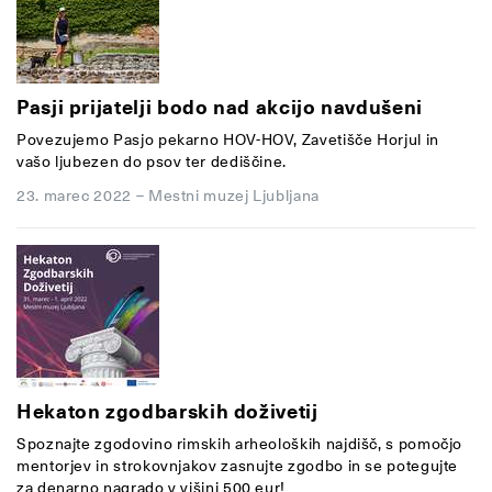
Pasji prijatelji bodo nad akcijo navdušeni
Povezujemo Pasjo pekarno HOV-HOV, Zavetišče Horjul in
vašo ljubezen do psov ter dediščine.
23. marec 2022
–
Mestni muzej Ljubljana
Hekaton zgodbarskih doživetij
Spoznajte zgodovino rimskih arheoloških najdišč, s pomočjo
mentorjev in strokovnjakov zasnujte zgodbo in se potegujte
za denarno nagrado v višini 500 eur!