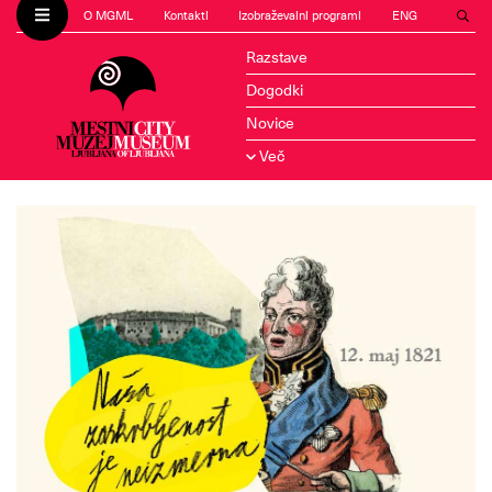
O MGML
Kontakti
Izobraževalni programi
ENG
Razstave
Dogodki
Novice
Več