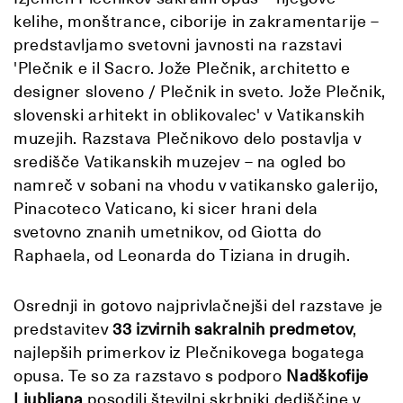
kelihe, monštrance, ciborije in zakramentarije –
predstavljamo svetovni javnosti na razstavi
'Plečnik e il Sacro. Jože Plečnik, architetto e
designer sloveno / Plečnik in sveto. Jože Plečnik,
slovenski arhitekt in oblikovalec' v Vatikanskih
muzejih. Razstava Plečnikovo delo postavlja v
središče Vatikanskih muzejev – na ogled bo
namreč v sobani na vhodu v vatikansko galerijo,
Pinacoteco Vaticano, ki sicer hrani dela
svetovno znanih umetnikov, od Giotta do
Raphaela, od Leonarda do Tiziana in drugih.
Osrednji in gotovo najprivlačnejši del razstave je
predstavitev
33 izvirnih sakralnih predmetov
,
najlepših primerkov iz Plečnikovega bogatega
opusa. Te so za razstavo s podporo
Nadškofije
Ljubljana
posodili številni skrbniki dediščine v