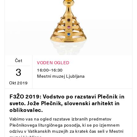
Čet
VODEN OGLED
3
16:00–16:30
Mestni muzej Ljubljana
Okt 2019
F3ŽO 2019: Vodstvo po razstavi Plečnik in
sveto. Jože Plečnik, slovenski arhitekt in
oblikovalec.
Vabimo vas na ogled razstave izbranih predmetov
Plečnikovega liturgičnega posodja, ki se po izjemnem
odzivu v Vatikanskih muzejih za kratek čas seli v Mestni