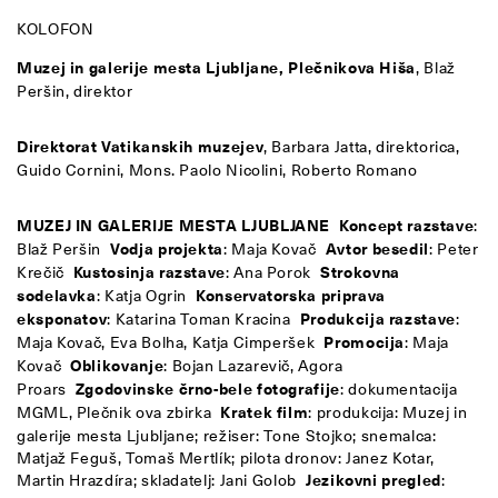
KOLOFON
Muzej in galerije mesta Ljubljane, Plečnikova Hiša
, Blaž
Peršin, direktor
Direktorat Vatikanskih muzejev
, Barbara Jatta, direktorica,
Guido Cornini, Mons. Paolo Nicolini, Roberto Romano
MUZEJ IN GALERIJE MESTA LJUBLJANE
Koncept razstave
:
Blaž Peršin
Vodja projekta
: Maja Kovač
Avtor besedil
: Peter
Krečič
Kustosinja razstave
: Ana Porok
Strokovna
sodelavka
: Katja Ogrin
Konservatorska priprava
eksponatov
: Katarina Toman Kracina
Produkcija razstave
:
Maja Kovač, Eva Bolha, Katja Cimperšek
Promocija
: Maja
Kovač
Oblikovanje
: Bojan Lazarevič, Agora
Proars
Zgodovinske črno-bele fotografije
: dokumentacija
MGML, Plečnik ova zbirka
Kratek film
: produkcija: Muzej in
galerije mesta Ljubljane; režiser: Tone Stojko; snemalca:
Matjaž Feguš, Tomaš Mertlík; pilota dronov: Janez Kotar,
Martin Hrazdíra; skladatelj: Jani Golob
Jezikovni pregled
: