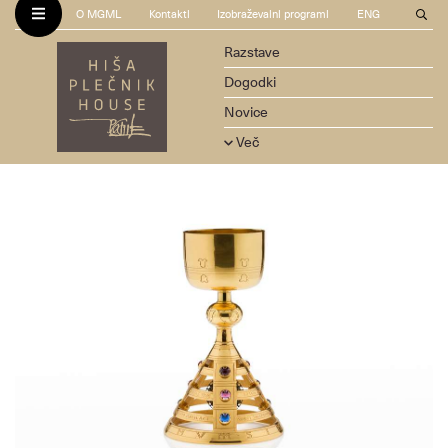
O MGML
Kontakti
Izobraževalni programi
ENG
Razstave
Dogodki
Novice
Več