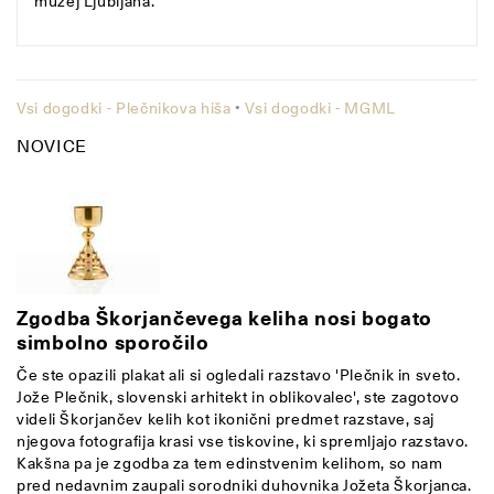
muzej Ljubljana.
Vsi dogodki - Plečnikova hiša
•
Vsi dogodki - MGML
NOVICE
Zgodba Škorjančevega keliha nosi bogato
simbolno sporočilo
Če ste opazili plakat ali si ogledali razstavo 'Plečnik in sveto.
Jože Plečnik, slovenski arhitekt in oblikovalec', ste zagotovo
videli Škorjančev kelih kot ikonični predmet razstave, saj
njegova fotografija krasi vse tiskovine, ki spremljajo razstavo.
Kakšna pa je zgodba za tem edinstvenim kelihom, so nam
pred nedavnim zaupali sorodniki duhovnika Jožeta Škorjanca.