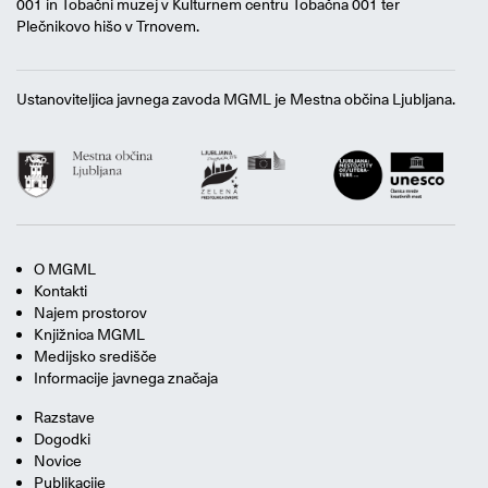
001 in Tobačni muzej v Kulturnem centru Tobačna 001 ter
Plečnikovo hišo v Trnovem.
Ustanoviteljica javnega zavoda MGML je Mestna občina Ljubljana.
O MGML
Kontakti
Najem prostorov
Knjižnica MGML
Medijsko središče
Informacije javnega značaja
Razstave
Dogodki
Novice
Publikacije