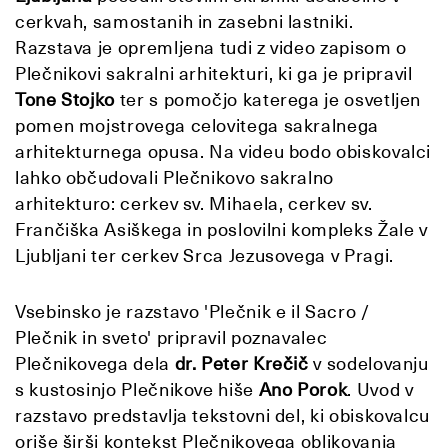
cerkvah, samostanih in zasebni lastniki.
Razstava je opremljena tudi z video zapisom o
Plečnikovi sakralni arhitekturi, ki ga je pripravil
Tone Stojko
ter s pomočjo katerega je osvetljen
pomen mojstrovega celovitega sakralnega
arhitekturnega opusa. Na videu bodo obiskovalci
lahko občudovali Plečnikovo sakralno
arhitekturo: cerkev sv. Mihaela, cerkev sv.
Frančiška Asiškega in poslovilni kompleks Žale v
Ljubljani ter cerkev Srca Jezusovega v Pragi.
Vsebinsko je razstavo 'Plečnik e il Sacro /
Plečnik in sveto' pripravil poznavalec
Plečnikovega dela
dr. Peter Krečič
v sodelovanju
s kustosinjo Plečnikove hiše
Ano Porok
. Uvod v
razstavo predstavlja tekstovni del, ki obiskovalcu
oriše širši kontekst Plečnikovega oblikovanja