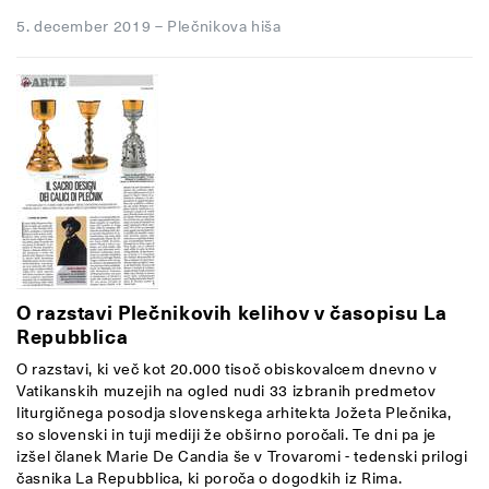
5. december 2019
–
Plečnikova hiša
O razstavi Plečnikovih kelihov v časopisu La
Repubblica
O razstavi, ki več kot 20.000 tisoč obiskovalcem dnevno v
Vatikanskih muzejih na ogled nudi 33 izbranih predmetov
liturgičnega posodja slovenskega arhitekta Jožeta Plečnika,
so slovenski in tuji mediji že obširno poročali. Te dni pa je
izšel članek Marie De Candia še v Trovaromi - tedenski prilogi
časnika La Repubblica, ki poroča o dogodkih iz Rima.