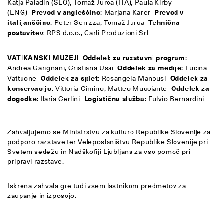
Katja Paladin (SLO), Tomaž Jurca (ITA), Paula Kirby
(ENG)
Prevod v angleščino
: Marjana Karer
Prevod v
italijanščino
: Peter Senizza, Tomaž Jurca
Tehnična
postavitev
: RPS d.o.o., Carli Produzioni Srl
VATIKANSKI MUZEJI
Oddelek za razstavni program
:
Andrea Carignani, Cristiana Usai
Oddelek za medije
: Lucina
Vattuone
Oddelek za splet
: Rosangela Mancusi
Oddelek za
konservacijo
: Vittoria Cimino, Matteo Mucciante
Oddelek za
dogodke
: Ilaria Cerlini
Logistična služba
: Fulvio Bernardini
Zahvaljujemo se Ministrstvu za kulturo Republike Slovenije za
podporo razstave ter Veleposlaništvu Republike Slovenije pri
Svetem sedežu in Nadškofiji Ljubljana za vso pomoč pri
pripravi razstave.
Iskrena zahvala gre tudi vsem lastnikom predmetov za
zaupanje in izposojo.