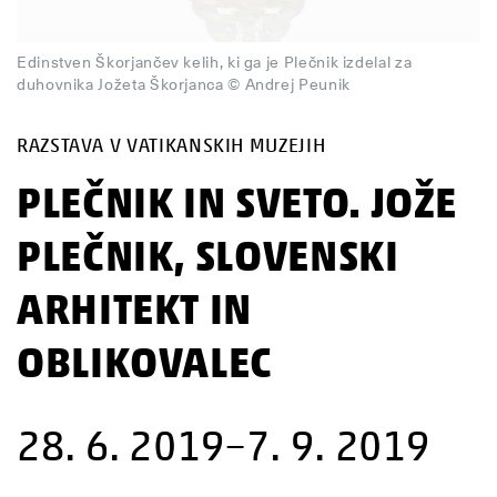
Edinstven Škorjančev kelih, ki ga je Plečnik izdelal za
duhovnika Jožeta Škorjanca © Andrej Peunik
RAZSTAVA V VATIKANSKIH MUZEJIH
PLEČNIK IN SVETO. JOŽE
PLEČNIK, SLOVENSKI
ARHITEKT IN
OBLIKOVALEC
28. 6. 2019–7. 9. 2019