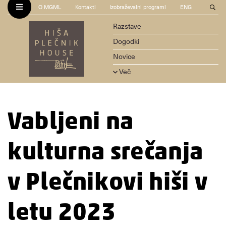
O MGML
Kontakti
Izobraževalni programi
ENG
Razstave
Dogodki
Novice
Več
Vabljeni na
kulturna srečanja
v Plečnikovi hiši v
letu 2023