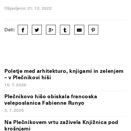
Objavljeno: 21. 12. 2022
Deli:
Poletje med arhitekturo, knjigami in zelenjem
– v Plečnikovi hiši
10. 7. 2026
Plečnikovo hišo obiskala francoska
veleposlanica Fabienne Runyo
3. 7. 2026
Na Plečnikovem vrtu zaživela Knjižnica pod
krošnjami