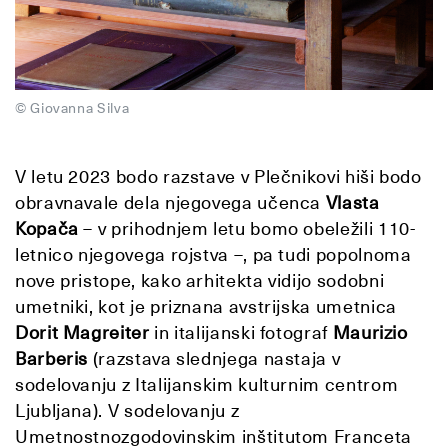
© Giovanna Silva
V letu 2023 bodo razstave v Plečnikovi hiši bodo
obravnavale dela njegovega učenca
Vlasta
Kopača
– v prihodnjem letu bomo obeležili 110-
letnico njegovega rojstva –, pa tudi popolnoma
nove pristope, kako arhitekta vidijo sodobni
umetniki, kot je priznana avstrijska umetnica
Dorit Magreiter
in italijanski fotograf
Maurizio
Barberis
(razstava slednjega nastaja v
sodelovanju z Italijanskim kulturnim centrom
Ljubljana). V sodelovanju z
Umetnostnozgodovinskim inštitutom Franceta