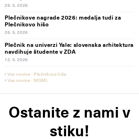
29. 5. 2026
Plečnikove nagrade 2026: medalja tudi za
Plečnikovo hišo
26. 5. 2026
Plečnik na univerzi Yale: slovenska arhitektura
navdihuje študente v ZDA
12. 5. 2026
Vse novice - Plečnikova hiša
Vse novice - MGML
Ostanite z nami v
stiku!