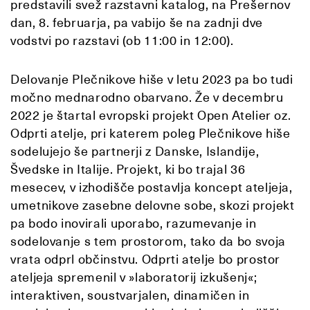
predstavili svež razstavni katalog, na Prešernov
dan, 8. februarja, pa vabijo še na zadnji dve
vodstvi po razstavi (ob 11:00 in 12:00).
Delovanje Plečnikove hiše v letu 2023 pa bo tudi
močno mednarodno obarvano. Že v decembru
2022 je štartal evropski projekt Open Atelier oz.
Odprti atelje, pri katerem poleg Plečnikove hiše
sodelujejo še partnerji z Danske, Islandije,
Švedske in Italije. Projekt, ki bo trajal 36
mesecev, v izhodišče postavlja koncept ateljeja,
umetnikove zasebne delovne sobe, skozi projekt
pa bodo inovirali uporabo, razumevanje in
sodelovanje s tem prostorom, tako da bo svoja
vrata odprl občinstvu. Odprti atelje bo prostor
ateljeja spremenil v »laboratorij izkušenj«;
interaktiven, soustvarjalen, dinamičen in