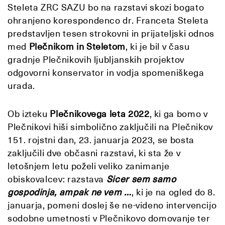
Steleta ZRC SAZU bo na razstavi skozi bogato
ohranjeno korespondenco dr. Franceta Steleta
predstavljen tesen strokovni in prijateljski odnos
med
Plečnikom in Steletom
, ki je bil v času
gradnje Plečnikovih ljubljanskih projektov
odgovorni konservator in vodja spomeniškega
urada.
Ob izteku
Plečnikovega leta 2022
, ki ga bomo v
Plečnikovi hiši simbolično zaključili na Plečnikov
151. rojstni dan, 23. januarja 2023, se bosta
zaključili dve občasni razstavi, ki sta že v
letošnjem letu poželi veliko zanimanje
obiskovalcev: razstava
Sicer sem samo
gospodinja, ampak ne vem …
, ki je na ogled do 8.
januarja, pomeni doslej še ne-videno intervencijo
sodobne umetnosti v Plečnikovo domovanje ter