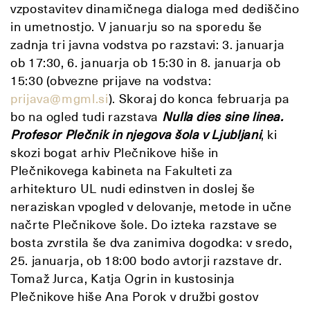
vzpostavitev dinamičnega dialoga med dediščino
in umetnostjo. V januarju so na sporedu še
zadnja tri javna vodstva po razstavi: 3. januarja
ob 17:30, 6. januarja ob 15:30 in 8. januarja ob
15:30 (obvezne prijave na vodstva:
prijava@mgml.si
). Skoraj do konca februarja pa
bo na ogled tudi razstava
Nulla dies sine linea.
Profesor Plečnik in njegova šola v Ljubljani
, ki
skozi bogat arhiv Plečnikove hiše in
Plečnikovega kabineta na Fakulteti za
arhitekturo UL nudi edinstven in doslej še
neraziskan vpogled v delovanje, metode in učne
načrte Plečnikove šole. Do izteka razstave se
bosta zvrstila še dva zanimiva dogodka: v sredo,
25. januarja, ob 18:00 bodo avtorji razstave dr.
Tomaž Jurca, Katja Ogrin in kustosinja
Plečnikove hiše Ana Porok v družbi gostov