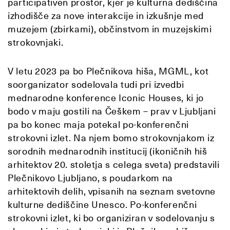
participativen prostor, kjer je kulturna dediščina
izhodišče za nove interakcije in izkušnje med
muzejem (zbirkami), občinstvom in muzejskimi
strokovnjaki.
V letu 2023 pa bo Plečnikova hiša, MGML, kot
soorganizator sodelovala tudi pri izvedbi
mednarodne konference Iconic Houses, ki jo
bodo v maju gostili na Češkem – prav v Ljubljani
pa bo konec maja potekal po-konferenčni
strokovni izlet. Na njem bomo strokovnjakom iz
sorodnih mednarodnih institucij (ikoničnih hiš
arhitektov 20. stoletja s celega sveta) predstavili
Plečnikovo Ljubljano, s poudarkom na
arhitektovih delih, vpisanih na seznam svetovne
kulturne dediščine Unesco. Po-konferenčni
strokovni izlet, ki bo organiziran v sodelovanju s