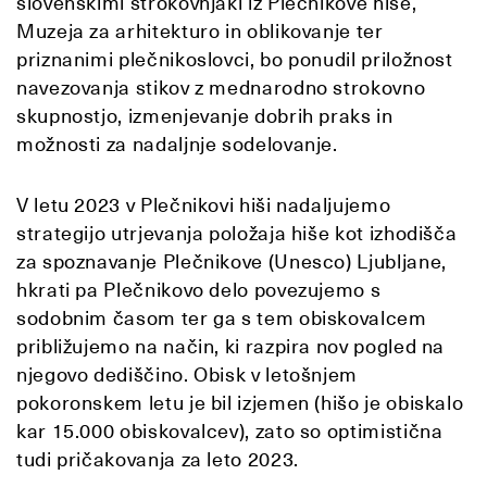
slovenskimi strokovnjaki iz Plečnikove hiše,
Muzeja za arhitekturo in oblikovanje ter
priznanimi plečnikoslovci, bo ponudil priložnost
navezovanja stikov z mednarodno strokovno
skupnostjo, izmenjevanje dobrih praks in
možnosti za nadaljnje sodelovanje.
V letu 2023 v Plečnikovi hiši nadaljujemo
strategijo utrjevanja položaja hiše kot izhodišča
za spoznavanje Plečnikove (Unesco) Ljubljane,
hkrati pa Plečnikovo delo povezujemo s
sodobnim časom ter ga s tem obiskovalcem
približujemo na način, ki razpira nov pogled na
njegovo dediščino. Obisk v letošnjem
pokoronskem letu je bil izjemen (hišo je obiskalo
kar 15.000 obiskovalcev), zato so optimistična
tudi pričakovanja za leto 2023.