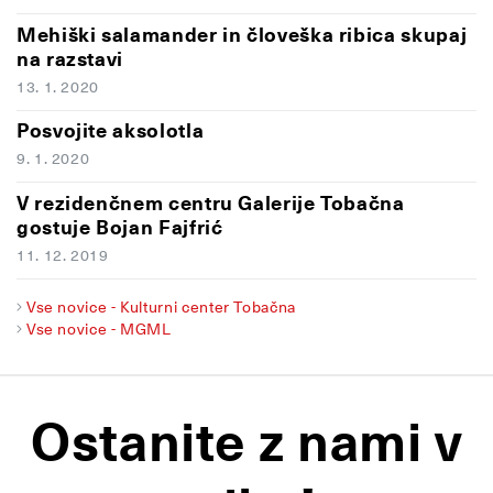
Mehiški salamander in človeška ribica skupaj
na razstavi
13. 1. 2020
Posvojite aksolotla
9. 1. 2020
V rezidenčnem centru Galerije Tobačna
gostuje Bojan Fajfrić
11. 12. 2019
Vse novice - Kulturni center Tobačna
Vse novice - MGML
Ostanite z nami v