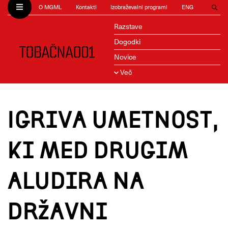
O MGML
Kontakti
Izobraževalni programi
ENG
Razstave
Dogodki
Novice
Več
Igriva umetnost,
ki med drugim
aludira na
državni