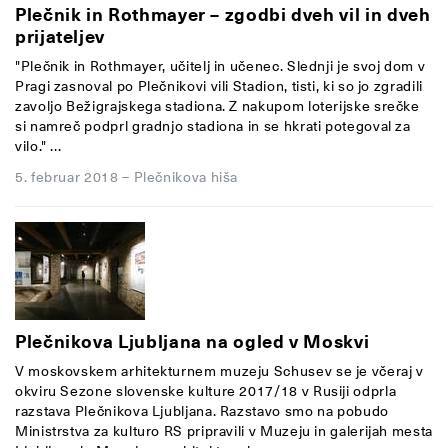
Plečnik in Rothmayer – zgodbi dveh vil in dveh
prijateljev
"Plečnik in Rothmayer, učitelj in učenec. Slednji je svoj dom v
Pragi zasnoval po Plečnikovi vili Stadion, tisti, ki so jo zgradili
zavoljo Bežigrajskega stadiona. Z nakupom loterijske srečke
si namreč podprl gradnjo stadiona in se hkrati potegoval za
vilo." ...
5. februar 2018
–
Plečnikova hiša
Plečnikova Ljubljana na ogled v Moskvi
V moskovskem arhitekturnem muzeju Schusev se je včeraj v
okviru Sezone slovenske kulture 2017/18 v Rusiji odprla
razstava Plečnikova Ljubljana. Razstavo smo na pobudo
Ministrstva za kulturo RS pripravili v Muzeju in galerijah mesta