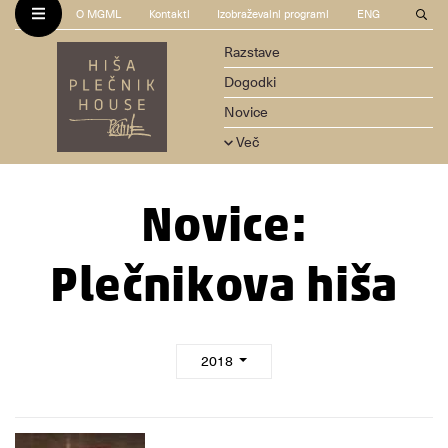
O MGML
Kontakti
Izobraževalni programi
ENG
Razstave
Dogodki
Novice
Več
Novice:
Plečnikova hiša
2018