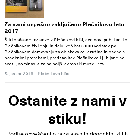
Za nami uspešno zaključeno Plečnikovo leto
2017
Štiri občasne razstave v Plečnikovi hiši, dve novi publikaciji o
Plečnikovem življenju in delu, več kot 3.000 vodstev po
Plečnikovem domovanju za obiskovalce, družine in osebe s
posebnimi potrebami, predstavitev Plečnikove Ljubljane po
svetu, nominacija za najboljši evropski muzej leta ...
5. januar 2018
–
Plečnikova hiša
Ostanite z nami v
stiku!
Bodite obveščeni o razstavah in dogodkih, ki jih