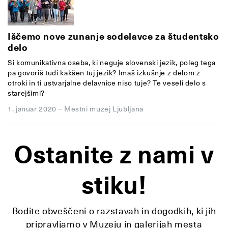
Iščemo nove zunanje sodelavce za študentsko
delo
Si komunikativna oseba, ki neguje slovenski jezik, poleg tega
pa govoriš tudi kakšen tuj jezik? Imaš izkušnje z delom z
otroki in ti ustvarjalne delavnice niso tuje? Te veseli delo s
starejšimi?
1. januar 2020
–
Mestni muzej Ljubljana
Ostanite z nami v
stiku!
Bodite obveščeni o razstavah in dogodkih, ki jih
pripravljamo v Muzeju in galerijah mesta