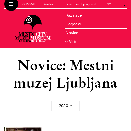
O MGML
Kontakti
Izobraževalni programi
ENG
Razstave
Dogodki
Novice
Več
Novice: Mestni
muzej Ljubljana
2020