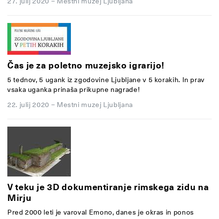
27. julij 2020
–
Mestni muzej Ljubljana
Čas je za poletno muzejsko igrarijo!
5 tednov, 5 ugank iz zgodovine Ljubljane v 5 korakih. In prav
vsaka uganka prinaša prikupne nagrade!
22. julij 2020
–
Mestni muzej Ljubljana
V teku je 3D dokumentiranje rimskega zidu na
Mirju
Pred 2000 leti je varoval Emono, danes je okras in ponos