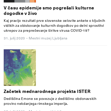
V času epidemije smo pogrešali kulturne
dogodke v živo
Kaj pravijo rezultati prve slovenske celovite ankete o ključnih
vidikih za obiskovanje kulturnih dogodkov po delni sprostitvi
ukrepov za preprečevanje širitve virusa COVID-19?
31. julij 2020
–
Mestni muzej Ljubljana
Začetek mednarodnega projekta ISTER
Dediščina Emone se povezuje z dediščino obdonavskih
provinc nekdanjega rimskega imperija.