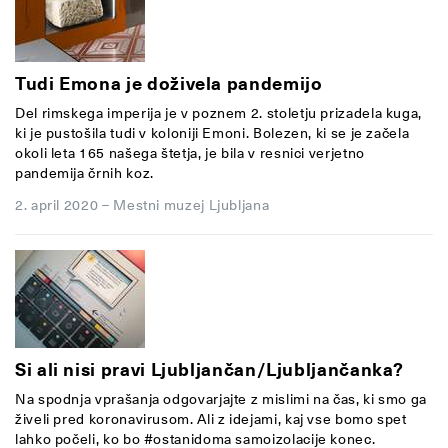
Tudi Emona je doživela pandemijo
Del rimskega imperija je v poznem 2. stoletju prizadela kuga,
ki je pustošila tudi v koloniji Emoni. Bolezen, ki se je začela
okoli leta 165 našega štetja, je bila v resnici verjetno
pandemija črnih koz.
2. april 2020
–
Mestni muzej Ljubljana
Si ali nisi pravi Ljubljančan/Ljubljančanka?
Na spodnja vprašanja odgovarjajte z mislimi na čas, ki smo ga
živeli pred koronavirusom. Ali z idejami, kaj vse bomo spet
lahko počeli, ko bo #ostanidoma samoizolacije konec.