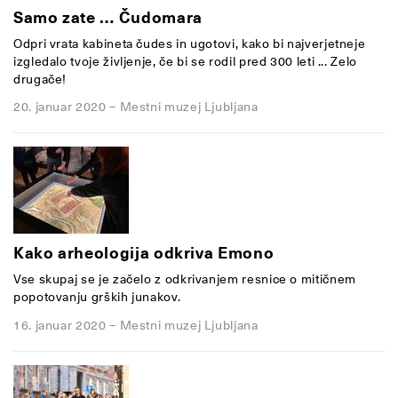
Samo zate … Čudomara
Odpri vrata kabineta čudes in ugotovi, kako bi najverjetneje
izgledalo tvoje življenje, če bi se rodil pred 300 leti ... Zelo
drugače!
20. januar 2020
–
Mestni muzej Ljubljana
Kako arheologija odkriva Emono
Vse skupaj se je začelo z odkrivanjem resnice o mitičnem
popotovanju grških junakov.
16. januar 2020
–
Mestni muzej Ljubljana