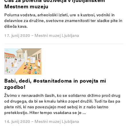
Čas za poletna doživetja v ljubljanskem
Mestnem muzeju
Polurna vodstva, arheološki izleti, ure s kustosi, vodniki in
delavnice za družine, svetovne znamenitosti ter sladke pite in
dišeča kava.
17. junij 2020
–
Mestni muzej Ljubljana
Babi, dedi, #ostanitadoma in povejta mi
zgodbo!
Živimo v nenavadnih časih, ko se solidarno držimo proč drug
od drugega, da bi se kmalu lahko zopet družili. Tudi ta čas pa
plete niti, ki nas povezujejo med seboj in z našo lastno
preteklostjo. Hiter tempo vsakdana se je ...
14. junij 2020
–
Mestni muzej Ljubljana