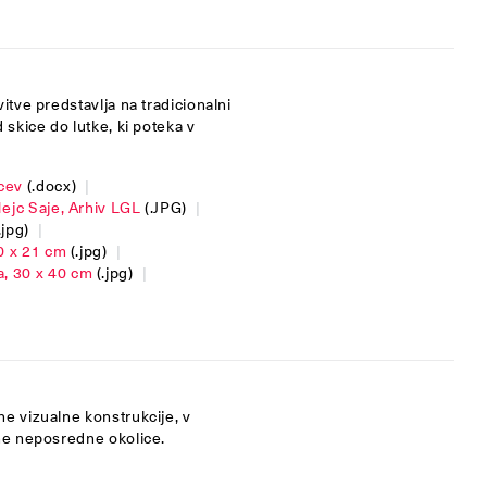
itve predstavlja na tradicionalni
 skice do lutke, ki poteka v
lcev
(.docx)
|
ejc Saje, Arhiv LGL
(.JPG)
|
.jpg)
|
0 x 21 cm
(.jpg)
|
, 30 x 40 cm
(.jpg)
|
e vizualne konstrukcije, v
ene neposredne okolice.