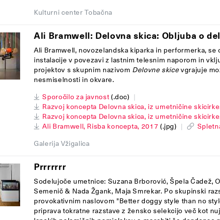
Kulturni center Tobačna
Ali Bramwell: Delovna skica: Obljuba o de
Ali Bramwell, novozelandska kiparka in performerka, se 
instalacije v povezavi z lastnim telesnim naporom in vkl
projektov s skupnim nazivom
Delovne skice
vgrajuje mož
nesmiselnosti in okvare.
Sporočilo za javnost
(.doc)
|
Razvoj koncepta Delovna skica, iz umetničine skicirke
Razvoj koncepta Delovna skica, iz umetničine skicirke
Ali Bramwell, Risba koncepta, 2017
(.jpg)
|
Spletn
Galerija Vžigalica
Prrrrrrr
Sodelujoče umetnice: Suzana Brborović, Špela Čadež, Ol
Semenič & Nada Žgank, Maja Smrekar. Po skupinski razst
provokativnim naslovom "Better doggy style than no style
priprava tokratne razstave z žensko selekcijo več kot nu