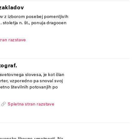
zakladov
ov
z izborom posebej pomenljivih
. stoletja n. št., ponuja dragocen
tran razstave
ograf.
svetovnega slovesa, je kot član
rter, vzporedno pa snoval svoj
jetno številnih potovanjih po
Spletna stran razstave
ovenske likovne umetnosti. Na