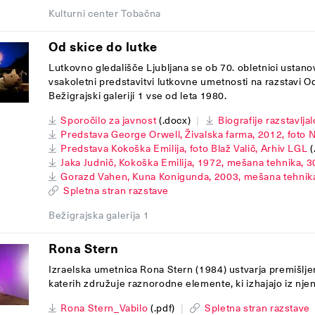
Kulturni center Tobačna
Od skice do lutke
Lutkovno gledališče Ljubljana se ob 70. obletnici ustanov
vsakoletni predstavitvi lutkovne umetnosti na razstavi Od
Bežigrajski galeriji 1 vse od leta 1980.
Sporočilo za javnost
(.docx)
|
Biografije razstavlja
Predstava George Orwell, Živalska farma, 2012, foto N
Predstava Kokoška Emilija, foto Blaž Valič, Arhiv LGL
(
Jaka Judnič, Kokoška Emilija, 1972, mešana tehnika, 3
Gorazd Vahen, Kuna Konigunda, 2003, mešana tehnika
Spletna stran razstave
Bežigrajska galerija 1
Rona Stern
Izraelska umetnica Rona Stern (1984) ustvarja premišljen
katerih združuje raznorodne elemente, ki izhajajo iz nj
Rona Stern_Vabilo
(.pdf)
|
Spletna stran razstave