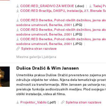
CODE:RED_GRADIVO ZA MEDIJE
(.doc)
|
Tadej P
CODE:RED Brazilija, DASPU, instalacija, 27. Bienale 
|
CODE:RED Benetke, Pohod rdečih dežnikov, javna akci
sodobne umetnosti, Benetke, 2001
(.JPG)
|
CODE:RED Benetke, Pohod rdečih dežnikov, javna akci
sodobne umetnosti, Benetke, 2001
(.JPG)
|
CODE:RED Benetke, Pohod rdečih dežnikov, javna akci
sodobne umetnosti, Benetke, 2001
(.JPG)
|
Spletna stran razstave
Mestna galerija Ljubljana
Dušica Dražić & Wim Janssen
Umetniška praksa Dušice Dražić prvenstveno zajema pros
združuje objekte ter video. Njena dela tematizirajo prost
možnosti za transformacijo. Wim Janssen pa ustvarja na 
preiskuje funkcije avdiovizualnih medijev. Plod svojega r
obliki instalacije, videa ali filma.
Projektor_Vabilo
(.pdf)
|
Spletna stran razstave