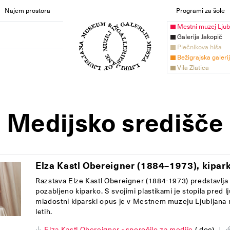
Najem prostora
Programi za šole
Mestni muzej Ljub
Galerija Jakopič
Plečnikova hiša
Bežigrajska galeri
Vila Zlatica
Medijsko središče
Elza Kastl Obereigner (1884–1973), kipark
Razstava Elze Kastl Obereigner (1884-1973) predstavlja
pozabljeno kiparko. S svojimi plastikami je stopila pred l
mladostni kiparski opus je v Mestnem muzeju Ljubljana 
letih.
Elza Kastl Obereigner - sporočilo za medije
(.doc)
|