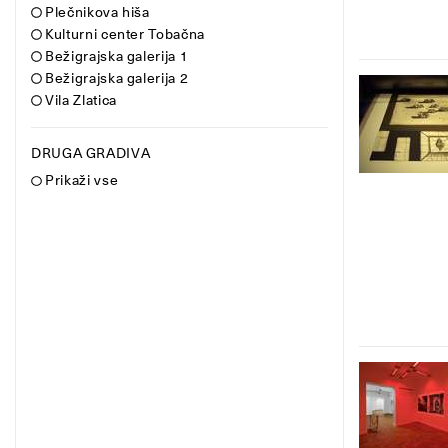
Plečnikova hiša
Kulturni center Tobačna
Bežigrajska galerija 1
Bežigrajska galerija 2
Vila Zlatica
DRUGA GRADIVA
Prikaži vse