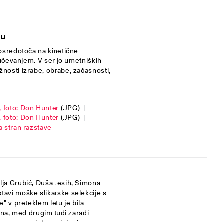
lu
osredotoča na kinetične
jučevanjem. V serijo umetniških
nosti izrabe, obrabe, začasnosti,
, foto: Don Hunter
(.JPG)
|
, foto: Don Hunter
(.JPG)
|
a stran razstave
ja Grubić, Duša Jesih, Simona
avi moške slikarske selekcije s
" v preteklem letu je bila
jna, med drugim tudi zaradi