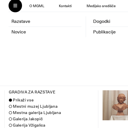
O MGML
Kontakti
Medijsko središče
Razstave
Dogodki
Novice
Publikacije
GRADIVA ZA RAZSTAVE
Prikaži vse
Mestni muzej Ljubljana
Mestna galerija Ljubljana
Galerija Jakopič
Galerija Vžigalica