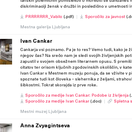
lanskih polemičnih pomislekov o morebiti še dandanes 
diskriminaciji žensk v družbi in posledično v umetnosti in
PRRRRRRR_Vabilo
(.pdf)
|
Sporočilo za javnost
(.d
Mestna galerija Ljubljana
Ivan Cankar
Cankarja vsi poznamo. Pa je to res? Vemo tudi, kako je živ
njegov čas? Na srečo nam je sledi svojih življenjskih pot
zapustil v svojem obsežnem literarnem opusu. S premiš
citatov ter orisom ključnih zgodovinskih okoliščin, v kate
Ivan Cankar v Mestnem muzeju ponuja, da se vživite v pis
spoznate tudi kot človeka – slehernika z željami, strahovi
šibkostmi. Tokrat skorajda iz prve roke.
Sporočilo za medije Ivan Cankar: Podobe iz življenja
(
Sporočilo za medije Ivan Cankar
(.doc)
|
Spletna 
Mestni muzej Ljubljana
Anna Zvyagintseva