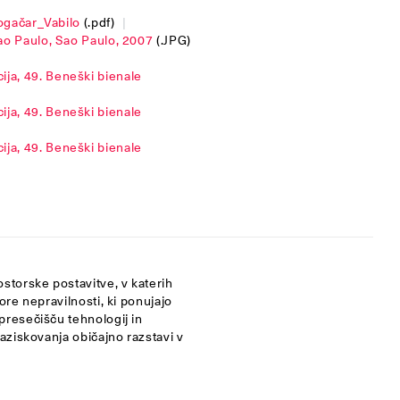
ogačar_Vabilo
(.pdf)
|
Sao Paulo, Sao Paulo, 2007
(.JPG)
ja, 49. Beneški bienale
ja, 49. Beneški bienale
ja, 49. Beneški bienale
torske postavitve, v katerih
ore nepravilnosti, ki ponujajo
presečišču tehnologij in
aziskovanja običajno razstavi v