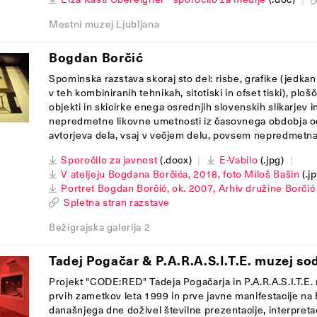
Mestni muzej Ljubljana
Bogdan Borčić
Spominska razstava skoraj sto del: risbe, grafike (jedkanic
v teh kombiniranih tehnikah, sitotiski in ofset tiski), ploš
objekti in skicirke enega osrednjih slovenskih slikarjev i
nepredmetne likovne umetnosti iz časovnega obdobja od
avtorjeva dela, vsaj v večjem delu, povsem nepredmetna
Sporočilo za javnost
(.docx)
|
E-Vabilo
(.jpg)
|
V ateljeju Bogdana Borčića, 2018, foto Miloš Bašin
(.j
Portret Bogdan Borčić, ok. 2007, Arhiv družine Borčić
Spletna stran razstave
Bežigrajska galerija 2
Tadej Pogačar & P.A.R.A.S.I.T.E. muzej s
Projekt "CODE:RED" Tadeja Pogačarja in P.A.R.A.S.I.T.E
prvih zametkov leta 1999 in prve javne manifestacije n
današnjega dne doživel številne prezentacije, interpretac