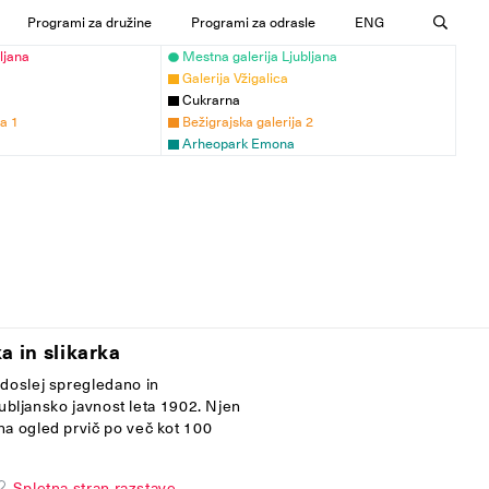
Programi za družine
Programi za odrasle
ENG
ljana
Mestna galerija Ljubljana
Galerija Vžigalica
Cukrarna
ja 1
Bežigrajska galerija 2
Arheopark Emona
a in slikarka
 doslej spregledano in
jubljansko javnost leta 1902. Njen
na ogled prvič po več kot 100
Spletna stran razstave