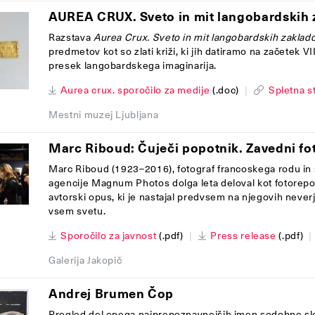
AUREA CRUX. Sveto in mit langobardskih 
Razstava
Aurea Crux. Sveto in mit langobardskih zaklad
predmetov kot so zlati križi, ki jih datiramo na začetek VII
presek langobardskega imaginarija.
Aurea crux. sporočilo za medije
(.doc)
|
Spletna s
Mestni muzej Ljubljana
Marc Riboud: Čuječi popotnik. Zavedni fot
Marc Riboud (1923–2016), fotograf francoskega rodu in 
agencije Magnum Photos dolga leta deloval kot fotorepo
avtorski opus, ki je nastajal predvsem na njegovih never
vsem svetu.
Sporočilo za javnost
(.pdf)
|
Press release
(.pdf)
|
Galerija Jakopič
Andrej Brumen Čop
Pregled del enega najprepoznavnejših imen sodobne sl