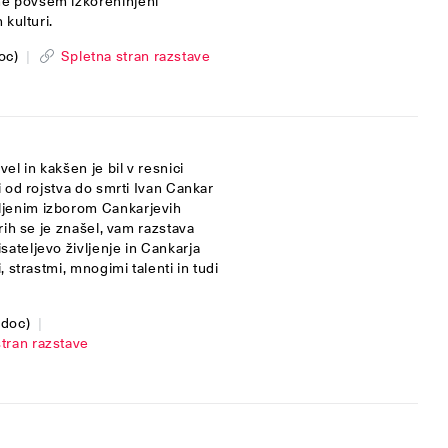
ne povsem izkoreninjeni
 kulturi.
oc)
|
Spletna stran razstave
el in kakšen je bil v resnici
i od rojstva do smrti Ivan Cankar
ljenim izborom Cankarjevih
rih se je znašel, vam razstava
ateljevo življenje in Cankarja
, strastmi, mnogimi talenti in tudi
.doc)
|
stran razstave