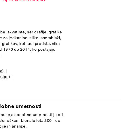
e, akvatinte, serigrafije, grafike
če za jedkanice, slike, asemblaži,
n grafikov, kot tudi predstavnika
 1970 do 2014, ko postajajo
.
pg)
|
(.jpg)
|
odobne umetnosti
. muzeja sodobne umetnosti je od
a Beneškem bienalu leta 2001 do
ije in analize.