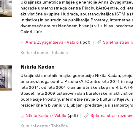
Ukrajinska umetnica mlajše generacije Anna Zvyagintsev
nagrade umetnostnega centra PinchukArtCentre, od leta 
aktivistične skupine Hudrada, soustanoviteljica ISTM-a 
Initiative) in sourednica publikacije Prostory, internetne r
dvomesečnem rezidenčnem bivanju v Ljubljani predstavl
Galeriji 001.
Anna Zvyagintseva - Vabilo
(.pdf)
|
Spletna stran 
Kulturni center Tobačna
Nikita Kadan
Ukrajinski umetnik mlajše generacije Nikita Kadan, pre
umetnostnega centra PinchukArtCentre leta 2011 in nag
leta 2014, od leta 2004 član umetniške skupine R.E.P. (
Space), leta 2009 ustanovni član kuratorske in aktivisti
publikacije Prostory, internetne revije o kulturi v Kije
rezidenčnem bivanju v Ljubljani predstavlja s samostojno
Nikita Kadan - Vabilo
(.pdf)
|
Spletna stran razstav
Kulturni center Tobačna