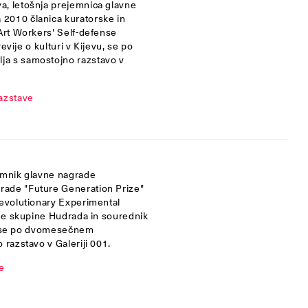
a, letošnja prejemnica glavne
2010 članica kuratorske in
(Art Workers' Self-defense
evije o kulturi v Kijevu, se po
ja s samostojno razstavo v
razstave
jemnik glavne nagrade
rade "Future Generation Prize"
Revolutionary Experimental
čne skupine Hudrada in sourednik
vu, se po dvomesečnem
 razstavo v Galeriji 001.
e