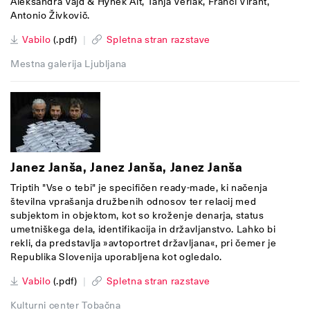
Aleksandra Vajd & Hynek Alt, Tanja Verlak, Franci Virant,
Antonio Živkovič.
Vabilo
(.pdf)
|
Spletna stran razstave
Mestna galerija Ljubljana
Janez Janša, Janez Janša, Janez Janša
Triptih "Vse o tebi" je specifičen ready-made, ki načenja
številna vprašanja družbenih odnosov ter relacij med
subjektom in objektom, kot so kroženje denarja, status
umetniškega dela, identifikacija in državljanstvo. Lahko bi
rekli, da predstavlja »avtoportret državljana«, pri čemer je
Republika Slovenija uporabljena kot ogledalo.
Vabilo
(.pdf)
|
Spletna stran razstave
Kulturni center Tobačna