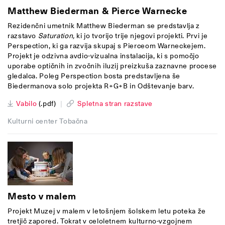
Matthew Biederman & Pierce Warnecke
Rezidenčni umetnik Matthew Biederman se predstavlja z
razstavo
Saturation,
ki jo tvorijo trije njegovi projekti. Prvi je
Perspection, ki ga razvija skupaj s Pierceom Warneckejem.
Projekt je odzivna avdio-vizualna instalacija, ki s pomočjo
uporabe optičnih in zvočnih iluzij preizkuša zaznavne procese
gledalca. Poleg Perspection bosta predstavljena še
Biedermanova solo projekta R+G+B in Odštevanje barv.
Vabilo
(.pdf)
|
Spletna stran razstave
Kulturni center Tobačna
Mesto v malem
Projekt Muzej v malem v letošnjem šolskem letu poteka že
tretjič zapored. Tokrat v celoletnem kulturno-vzgojnem