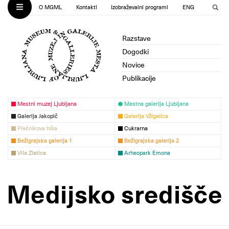
O MGML
Kontakti
Izobraževalni programi
ENG
Razstave
Dogodki
Novice
Publikacije
Mestni muzej Ljubljana
Mestna galerija Ljubljana
Galerija Jakopič
Galerija Vžigalica
Plečnikova hiša
Cukrarna
Bežigrajska galerija 1
Bežigrajska galerija 2
Vila Zlatica
Arheopark Emona
Medijsko središče