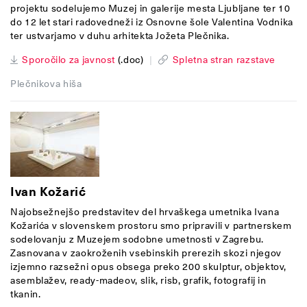
projektu sodelujemo Muzej in galerije mesta Ljubljane ter 10
do 12 let stari radovedneži iz Osnovne šole Valentina Vodnika
ter ustvarjamo v duhu arhitekta Jožeta Plečnika.
Sporočilo za javnost
(.doc)
|
Spletna stran razstave
Plečnikova hiša
Ivan Kožarić
Najobsežnejšo predstavitev del hrvaškega umetnika Ivana
Kožarića v slovenskem prostoru smo pripravili v partnerskem
sodelovanju z Muzejem sodobne umetnosti v Zagrebu.
Zasnovana v zaokroženih vsebinskih prerezih skozi njegov
izjemno razsežni opus obsega preko 200 skulptur, objektov,
asemblažev, ready-madeov, slik, risb, grafik, fotografij in
tkanin.