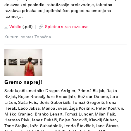
delavca kot posledici robotizacije proizvodnje, tokratna
razstava prinaša bolj optimističen pogled na omenjena
razmerja.
Vabilo
(.pdf)
|
Spletna stran razstave
Kulturni center Tobačna
Gremo naprej!
Sodelujoči umetniki: Dragan Arrigler, Primož Bizjak, Rajko
Bizjak, Bojan Brecelj, Jure Breceljnik, Božidar Dolenc, Jure
Eržen, Saša Fuis, Boris Gaberščik, Tomaž Gregorič, Irena
Herak, Lado Jakša, Manca Juvan, Žiga Koritnik, Peter Koštrun,
Miško Kranjec, Branko Lenart, Tomaž Lunder, Milan Pajk,
Herman Pivk, Janez Pukšič, Bojan Radovič, Klavdij Sluban,
Tone Stojko, Jože Suhadolnik, Jendo Štoviček, Jane Štravs,