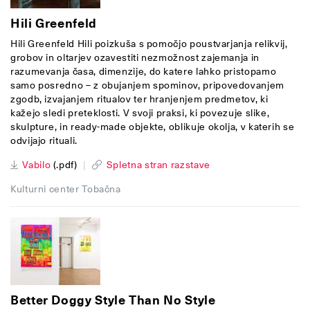
Hili Greenfeld
Hili Greenfeld Hili poizkuša s pomočjo poustvarjanja relikvij,
grobov in oltarjev ozavestiti nezmožnost zajemanja in
razumevanja časa, dimenzije, do katere lahko pristopamo
samo posredno – z obujanjem spominov, pripovedovanjem
zgodb, izvajanjem ritualov ter hranjenjem predmetov, ki
kažejo sledi preteklosti. V svoji praksi, ki povezuje slike,
skulpture, in ready-made objekte, oblikuje okolja, v katerih se
odvijajo rituali.
Vabilo
(.pdf)
|
Spletna stran razstave
Kulturni center Tobačna
Better Doggy Style Than No Style