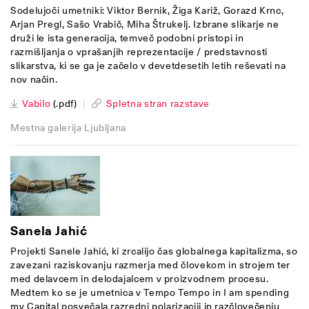
Sodelujoči umetniki: Viktor Bernik, Žiga Kariž, Gorazd Krnc,
Arjan Pregl, Sašo Vrabič, Miha Štrukelj. Izbrane slikarje ne
druži le ista generacija, temveč podobni pristopi in
razmišljanja o vprašanjih reprezentacije / predstavnosti
slikarstva, ki se ga je začelo v devetdesetih letih reševati na
nov način.
Vabilo
(.pdf)
|
Spletna stran razstave
Mestna galerija Ljubljana
Sanela Jahić
Projekti Sanele Jahić, ki zrcalijo čas globalnega kapitalizma, so
zavezani raziskovanju razmerja med človekom in strojem ter
med delavcem in delodajalcem v proizvodnem procesu.
Medtem ko se je umetnica v Tempo Tempo in I am spending
my Capital posvečala razredni polarizaciji in razčlovečenju