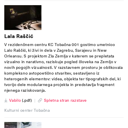
Lala Raščić
V rezidenčnem centru KC Tobačna 001 gostimo umetnico
Lalo Raščić, ki živi in dela v Zagrebu, Sarajevu in New
Orleansu. S projektom Zla Zemlja v katerem se prepletata
vizualno in narativno, raziskuje pogled človeka na Zemljo v
novih pogojih vizualnosti. V razstavnem prostoru je oblikovala
kompleksno avtopoetično stvaritev, sestavljeno iz
heterogenih elementov: videa, objekta ter tipografskih del, ki
tvorijo dele modularnega projekta in predstavlja fragment
njenega raziskovanja.
Vabilo
(.pdf)
|
Spletna stran razstave
Kulturni center Tobačna