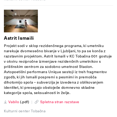
Astrit Ismaili
Projekt sodi v sklop rezidenčnega programa, ki umetniku
narekuje dvomesečno bivanje v Ljubljani, to pa se konča z
razstavnim projektom. Astrit Ismaili v KC Tobačna 001 gostuje
v okviru recipročne izmenjave rezidenčnih umetnikov s
prištinskim centrom za sodobno umetnost Stacion.
Avtopoetični performans Unique sestoji iz treh fragmentov
zgodb, ki jih Ismaili pospremi s pesmimi in premošča
dihotomijo spola – subverzija je izvedena z oblikovanjem
identitet, ki presegajo obstoječe domnevno skladne
kategorije spola, seksualnosti in želje.
Vabilo
(.pdf)
|
Spletna stran razstave
Kulturni center Tobačna