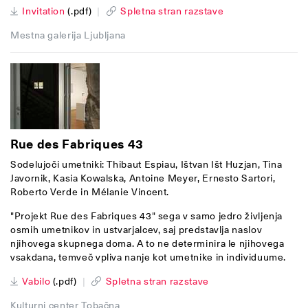
Invitation
(.pdf)
|
Spletna stran razstave
Mestna galerija Ljubljana
Rue des Fabriques 43
Sodelujoči umetniki: Thibaut Espiau, Ištvan Išt Huzjan, Tina
Javornik, Kasia Kowalska, Antoine Meyer, Ernesto Sartori,
Roberto Verde in Mélanie Vincent.
"Projekt Rue des Fabriques 43" sega v samo jedro življenja
osmih umetnikov in ustvarjalcev, saj predstavlja naslov
njihovega skupnega doma. A to ne determinira le njihovega
vsakdana, temveč vpliva nanje kot umetnike in individuume.
Vabilo
(.pdf)
|
Spletna stran razstave
Kulturni center Tobačna