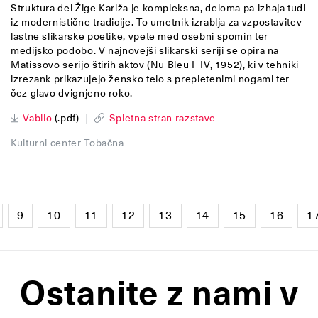
Struktura del Žige Kariža je kompleksna, deloma pa izhaja tudi
iz modernistične tradicije. To umetnik izrablja za vzpostavitev
lastne slikarske poetike, vpete med osebni spomin ter
medijsko podobo. V najnovejši slikarski seriji se opira na
Matissovo serijo štirih aktov (Nu Bleu I–IV, 1952), ki v tehniki
izrezank prikazujejo žensko telo s prepletenimi nogami ter
čez glavo dvignjeno roko.
Vabilo
(.pdf)
|
Spletna stran razstave
Kulturni center Tobačna
9
10
11
12
13
14
15
16
1
Ostanite z nami v